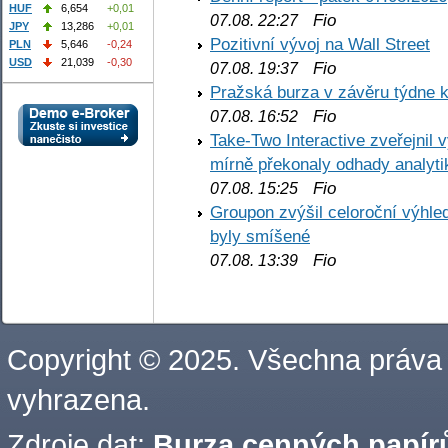
HUF
6,654
+0,01
Fio
07.08. 22:27
JPY
13,286
+0,01
Pozitivní vývoj na Wall Street
PLN
5,646
-0,24
USD
21,039
-0,30
Fio
07.08. 19:37
Pražská burza v závěru týdne k
Fio
07.08. 16:52
Take-Two Interactive zveřejnil 
mírně překonaly odhady analyti
Fio
07.08. 15:25
Groupon zvýšil celoroční výhl
byly smíšené
Fio
07.08. 13:39
Copyright © 2025. Všechna práva
vyhrazena.
Zdroje dat:
Burza cenných papírů