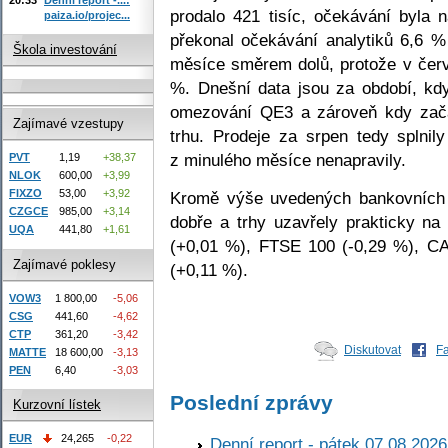
prodalo 421 tisíc, očekávání byla 
paiza.io/projec...
překonal očekávání analytiků 6,6 %
Škola investování
měsíce směrem dolů, protože v červ
%. Dnešní data jsou za období, kd
omezování QE3 a zároveň kdy začal
Zajímavé vzestupy
trhu. Prodeje za srpen tedy splnil
z minulého měsíce nenapravily.
PVT
1,19
+38,37
NLOK
600,00
+3,99
FIXZO
53,00
+3,92
Kromě výše uvedených bankovních ti
CZGCE
985,00
+3,14
dobře a trhy uzavřely prakticky na
UQA
441,80
+1,61
(+0,01 %), FTSE 100 (-0,29 %), C
Zajímavé poklesy
(+0,11 %).
VOW3
1 800,00
-5,06
CSG
441,60
-4,62
CTP
361,20
-3,42
Diskutovat
F
MATTE
18 600,00
-3,13
PEN
6,40
-3,03
Poslední zprávy
Kurzovní lístek
EUR
24,265
-0,22
Denní report - pátek 07.08.2026