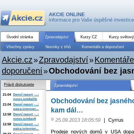
AKCIE ONLINE
informace pro Vaše úspěšné investice
Úvodní stránka
Zpravodajství
Kurzy CZ
Kurzy světový
Všechny zprávy
Novinky z trhů
Komentáře a doporučení
Akcie.cz
»
Zpravodajství
»
Komentáře
doporučení
»
Obchodování bez jasné
Právě diskutujete
Zpravodajství
21:04
Denní report -...:
Obchodování bez jasného 
notes.io/e6aQb
21:04
Denní report -...:
kam dál…
paiza.io/projec...
12:58
Denní report -...:
notes.io/e6ay9
25.09.2013 18:05:59
|
Cyrrus
12:58
Denní report -...:
paiza.io/projec...
Prodeje nových domů v USA dopad
20:33
Denní report -...: