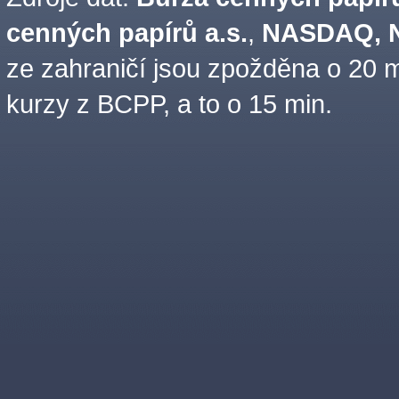
cenných papírů a.s.
,
NASDAQ, N
ze zahraničí jsou zpožděna o 20 m
kurzy z BCPP, a to o 15 min.