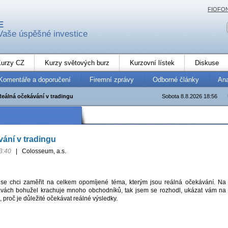
FIOFO
E
Vaše úspěšné investice
urzy CZ
Kurzy světových burz
Kurzovní lístek
Diskuse
Komentáře a doporučení
Firemní zprávy
Odborné články
An
Reálná očekávání v tradingu
Sobota 8.8.2026 18:56
ání v tradingu
3:40
|
Colosseum, a.s.
se chci zaměřit na celkem opomíjené téma, kterým jsou reálná očekávání. Na
avách bohužel krachuje mnoho obchodníků, tak jsem se rozhodl, ukázat vám na
, proč je důležité očekávat reálné výsledky.