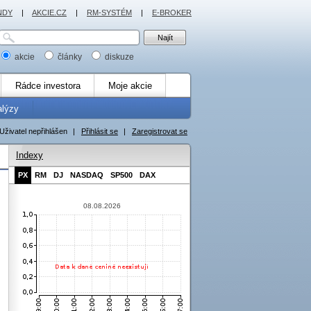
NDY
|
AKCIE.CZ
|
RM-SYSTÉM
|
E-BROKER
akcie
články
diskuze
Rádce investora
Moje akcie
alýzy
Uživatel nepřihlášen
|
Přihlásit se
|
Zaregistrovat se
Indexy
PX
RM
DJ
NASDAQ
SP500
DAX
08.08.2026