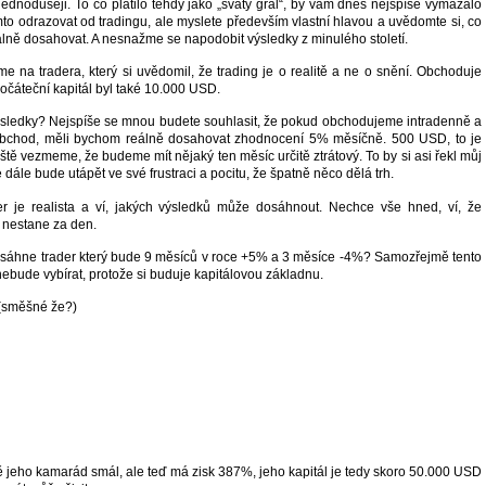
jednodušeji. To co platilo tehdy jako „svatý grál“, by vám dnes nejspíše vymazalo
mto odrazovat od tradingu, ale myslete především vlastní hlavou a uvědomte si, co
álně dosahovat. A nesnažme se napodobit výsledky z minulého století.
e na tradera, který si uvědomil, že trading je o realitě a ne o snění. Obchoduje
 počáteční kapitál byl také 10.000 USD.
ýsledky? Nejspíše se mnou budete souhlasit, že pokud obchodujeme intradenně a
bchod, měli bychom reálně dosahovat zhodnocení 5% měsíčně. 500 USD, to je
ještě vezmeme, že budeme mít nějaký ten měsíc určitě ztrátový. To by si asi řekl můj
 dále bude utápět ve své frustraci a pocitu, že špatně něco dělá trh.
r je realista a ví, jakých výsledků může dosáhnout. Nechce vše hned, ví, že
 nestane za den.
sáhne trader který bude 9 měsíců v roce +5% a 3 měsíce -4%? Samozřejmě tento
u nebude vybírat, protože si buduje kapitálovou základnu.
 (směšné že?)
tě jeho kamarád smál, ale teď má zisk 387%, jeho kapitál je tedy skoro 50.000 USD