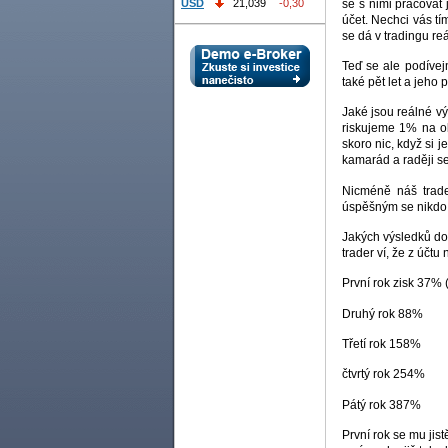
se s nimi pracovat 
USD
21,039
-0,30
účet. Nechci vás tí
se dá v tradingu re
Teď se ale podívejm
také pět let a jeho
Jaké jsou reálné v
riskujeme 1% na o
skoro nic, když si 
kamarád a raději se
Nicméně náš trade
úspěšným se nikdo
Jakých výsledků do
trader ví, že z účt
První rok zisk 37%
Druhý rok 88%
Třetí rok 158%
čtvrtý rok 254%
Pátý rok 387%
První rok se mu jis