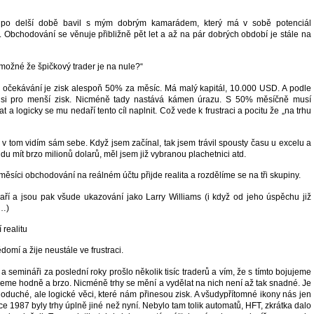
po delší době bavil s mým dobrým kamarádem, který má v sobě potenciál
. Obchodování se věnuje přibližně pět let a až na pár dobrých období je stále na
e možné že špičkový trader je na nule?“
 očekávání je zisk alespoň 50% za měsíc. Má malý kapitál, 10.000 USD. A podle
 si pro menší zisk. Nicméně tady nastává kámen úrazu. S 50% měsíčně musí
 a logicky se mu nedaří tento cíl naplnit. Což vede k frustraci a pocitu že „na trhu
á v tom vidím sám sebe. Když jsem začínal, tak jsem trávil spousty času u excelu a
udu mít brzo milionů dolarů, měl jsem již vybranou plachetnici atd.
ěsíci obchodování na reálném účtu přijde realita a rozdělíme se na tři skupiny.
daří a jsou pak všude ukazování jako Larry Williams (i když od jeho úspěchu již
t…)
 realitu
ědomí a žije neustále ve frustraci.
 semináři za poslední roky prošlo několik tisíc traderů a vím, že s tímto bojujeme
ceme hodně a brzo. Nicméně trhy se mění a vydělat na nich není až tak snadné. Je
oduché, ale logické věci, které nám přinesou zisk. A všudypřítomné ikony nás jen
ce 1987 byly trhy úplně jiné než nyní. Nebylo tam tolik automatů, HFT, zkrátka dalo