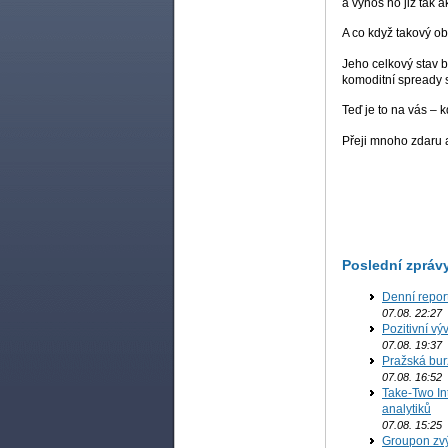
a výnos ho již tak a
A co když takový o
Jeho celkový stav 
komoditní spready s
Teď je to na vás – k
Přeji mnoho zdaru 
Poslední zpráv
Denní repor
07.08. 22:27
Pozitivní vý
07.08. 19:37
Pražská bur
07.08. 16:52
Take-Two In
analytiků
07.08. 15:25
Groupon zvý