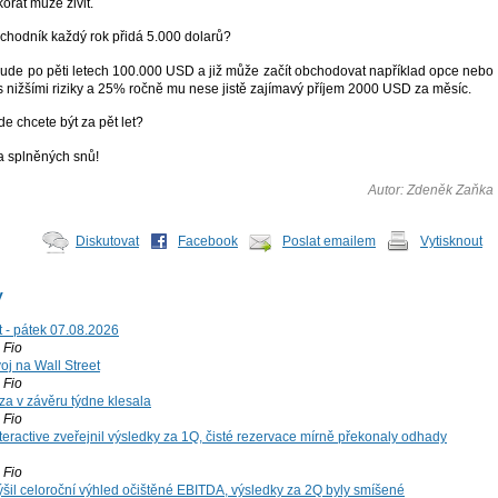
korát může živit.
bchodník každý rok přidá 5.000 dolarů?
bude po pěti letech 100.000 USD a již může začít obchodovat například opce nebo
 nižšími riziky a 25% ročně mu nese jistě zajímavý příjem 2000 USD za měsíc.
de chcete být za pět let?
a splněných snů!
Autor: Zdeněk Zaňka
Diskutovat
Facebook
Poslat emailem
Vytisknout
y
t - pátek 07.08.2026
Fio
voj na Wall Street
Fio
za v závěru týdne klesala
Fio
teractive zveřejnil výsledky za 1Q, čisté rezervace mírně překonaly odhady
Fio
šil celoroční výhled očištěné EBITDA, výsledky za 2Q byly smíšené