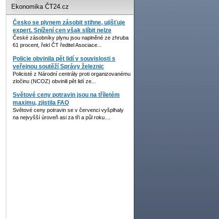
Ekonomika ČT24.cz
Česko se plynem zásobit stihne, ujišťuje
expert. Snížení cen však slíbit nelze
České zásobníky plynu jsou naplněné ze zhruba
61 procent, řekl ČT ředitel Asociace...
Policie obvinila pět lidí v souvislosti s
veřejnou soutěží Správy železnic
Policisté z Národní centrály proti organizovanému
zločinu (NCOZ) obvinili pět lidí ze...
Světové ceny potravin jsou na tříletém
maximu, zjistila FAO
Světové ceny potravin se v červenci vyšplhaly
na nejvyšší úroveň asi za tři a půl roku....