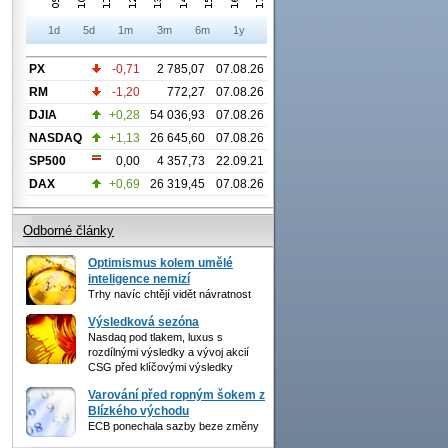
1d
5d
1m
3m
6m
1y
PX
-0,71
2 785,07
07.08.26
RM
-1,20
772,27
07.08.26
DJIA
+0,28
54 036,93
07.08.26
NASDAQ
+1,13
26 645,60
07.08.26
SP500
0,00
4 357,73
22.09.21
DAX
+0,69
26 319,45
07.08.26
Odborné články
Optimismus kolem umělé
inteligence nemizí
Trhy navíc chtějí vidět návratnost
Výsledková sezóna
Nasdaq pod tlakem, luxus s
rozdílnými výsledky a vývoj akcií
CSG před klíčovými výsledky
Varování před ropným šokem z
Blízkého východu
ECB ponechala sazby beze změny