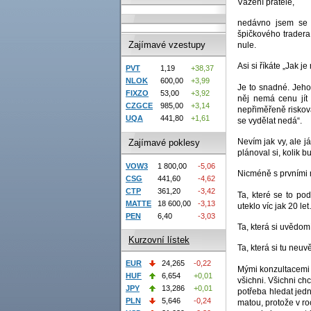
Vážení přátelé,
nedávno jsem se 
špičkového tradera
Zajímavé vzestupy
nule.
Asi si říkáte „Jak j
PVT
1,19
+38,37
NLOK
600,00
+3,99
Je to snadné. Jeho
FIXZO
53,00
+3,92
něj nemá cenu jít
CZGCE
985,00
+3,14
nepřiměřeně riskovat
UQA
441,80
+1,61
se vydělat nedá“.
Nevím jak vy, ale j
Zajímavé poklesy
plánoval si, kolik b
VOW3
1 800,00
-5,06
Nicméně s prvními m
CSG
441,60
-4,62
CTP
361,20
-3,42
Ta, které se to po
MATTE
18 600,00
-3,13
uteklo víc jak 20 le
PEN
6,40
-3,03
Ta, která si uvědomí
Kurzovní lístek
Ta, která si tu neuv
EUR
24,265
-0,22
Mými konzultacemi a
HUF
6,654
+0,01
všichni. Všichni ch
JPY
13,286
+0,01
potřeba hledat jedn
PLN
5,646
-0,24
matou, protože v ro