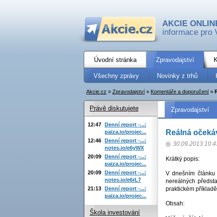
AKCIE ONLIN
informace pro 
Úvodní stránka
Zpravodajství
K
Všechny zprávy
Novinky z trhů
Akcie.cz
»
Zpravodajství
»
Komentáře a doporučení
»
Právě diskutujete
Zpravodajství
12:47
Denní report -...:
Reálná očekáv
paiza.io/projec...
12:46
Denní report -...:
30.09.2013 10:4
notes.io/e6yWX
20:09
Denní report -...:
Krátký popis:
paiza.io/projec...
20:09
Denní report -...:
V dnešním článku 
notes.io/e6rL7
nereálných předst
21:13
Denní report -...:
praktickém příkladě
paiza.io/projec...
Obsah:
Škola investování