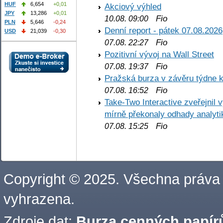
HUF
6,654
+0,01
Akciový výhled
JPY
13,286
+0,01
Fio
10.08. 09:00
PLN
5,646
-0,24
Denní report - pátek 07.08.2026
USD
21,039
-0,30
Fio
07.08. 22:27
Pozitivní vývoj na Wall Street
Fio
07.08. 19:37
Pražská burza v závěru týdne k
Fio
07.08. 16:52
Take-Two Interactive zveřejnil 
mírně překonaly odhady analyti
Fio
07.08. 15:25
Copyright © 2025. Všechna práva
vyhrazena.
Zdroje dat:
Burza cenných papírů