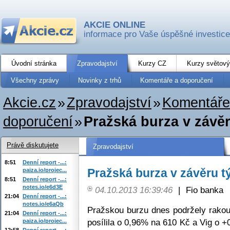
AKCIE ONLINE
informace pro Vaše úspěšné investice
Úvodní stránka
Zpravodajství
Kurzy CZ
Kurzy světový
Všechny zprávy
Novinky z trhů
Komentáře a doporučení
Akcie.cz
»
Zpravodajství
»
Komentáře
doporučení
»
Pražská burza v závě
Právě diskutujete
Zpravodajství
8:51
Denní report -...:
Pražská burza v závěru t
paiza.io/projec...
8:51
Denní report -...:
notes.io/e6d3E
04.10.2013 16:39:46
|
Fio banka
21:04
Denní report -...:
notes.io/e6aQb
Pražskou burzu dnes podržely rakous
21:04
Denní report -...:
posílila o 0,96% na 610 Kč a Vig o 
paiza.io/projec...
12:58
Denní report -...: