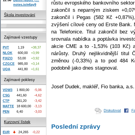
růstu evropského bankovního sektoru
notes.io/e6ay9
zakončil s neparným ziskem +0,07
Škola investování
zakončil i Pegas (582 Kč +0,87%),
zvýšení cílové ceny od Erste Bank. 
na Telefonice. Titul zakončil bez
Zajímavé vzestupy
srovnala nabídka a poptávka investo
akcie CME a to -1,53% (103 Kč) a t
PVT
1,19
+38,37
nárůsty. Druhý nejlikvidnější titu
NLOK
600,00
+3,99
FIXZO
53,00
+3,92
změnou (-0,33%) a to pod 484 K
CZGCE
985,00
+3,14
podobně jako dnes stagnoval.
UQA
441,80
+1,61
Zajímavé poklesy
Josef Dudek, makléř, Fio banka, a.s.
VOW3
1 800,00
-5,06
CSG
441,60
-4,62
CTP
361,20
-3,42
MATTE
18 600,00
-3,13
Diskutovat
F
PEN
6,40
-3,03
Kurzovní lístek
Poslední zprávy
EUR
24,265
-0,22