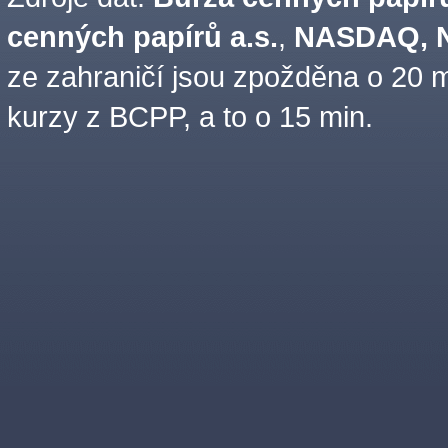
cenných papírů a.s.
,
NASDAQ, N
ze zahraničí jsou zpožděna o 20 m
kurzy z BCPP, a to o 15 min.