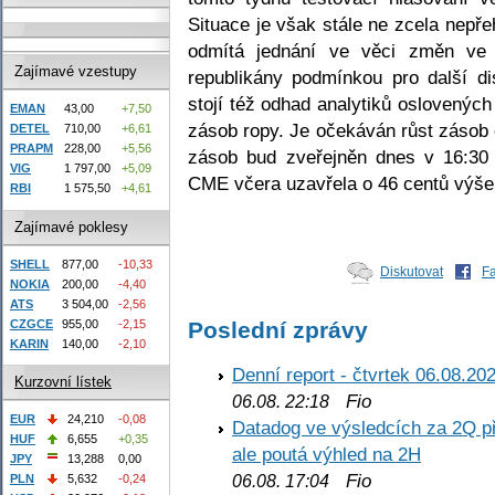
Situace je však stále ne zcela nepř
odmítá jednání ve věci změn ve 
Zajímavé vzestupy
republikány podmínkou pro další d
stojí též odhad analytiků oslovenýc
EMAN
43,00
+7,50
zásob ropy. Je očekáván růst zásob 
DETEL
710,00
+6,61
PRAPM
228,00
+5,56
zásob bud zveřejněn dnes v 16:30
VIG
1 797,00
+5,09
CME včera uzavřela o 46 centů výše
RBI
1 575,50
+4,61
Zajímavé poklesy
SHELL
877,00
-10,33
Diskutovat
F
NOKIA
200,00
-4,40
ATS
3 504,00
-2,56
CZGCE
955,00
-2,15
Poslední zprávy
KARIN
140,00
-2,10
Denní report - čtvrtek 06.08.20
Kurzovní lístek
Fio
06.08. 22:18
EUR
24,210
-0,08
Datadog ve výsledcích za 2Q př
HUF
6,655
+0,35
ale poutá výhled na 2H
JPY
13,288
0,00
Fio
PLN
5,632
-0,24
06.08. 17:04