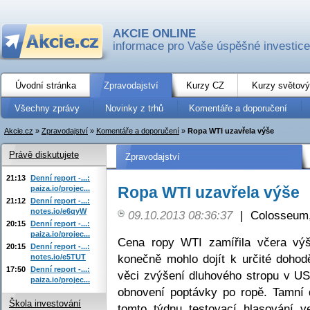
AKCIE ONLINE
informace pro Vaše úspěšné investice
Úvodní stránka
Zpravodajství
Kurzy CZ
Kurzy světový
Všechny zprávy
Novinky z trhů
Komentáře a doporučení
Akcie.cz
»
Zpravodajství
»
Komentáře a doporučení
»
Ropa WTI uzavřela výše
Právě diskutujete
Zpravodajství
21:13
Denní report -...:
Ropa WTI uzavřela výše
paiza.io/projec...
21:12
Denní report -...:
notes.io/e6qyW
09.10.2013 08:36:37
|
Colosseum,
20:15
Denní report -...:
paiza.io/projec...
Cena ropy WTI zamířila včera vý
20:15
Denní report -...:
konečně mohlo dojít k určité doho
notes.io/e5TUT
17:50
Denní report -...:
věci zvýšení dluhového stropu v USA
paiza.io/projec...
obnovení poptávky po ropě. Tamní 
Škola investování
tomto týdnu testovací hlasování v