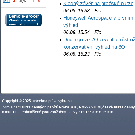
USD
20,976
-0,18
Kladný závěr na pražské burze
Fio
06.08. 16:58
Honeywell Aerospace v prvním re
výhled
Fio
06.08. 15:54
Duolingo ve 2Q zrychlilo růst už
konzervativní výhled na 3Q
Fio
06.08. 15:23
Copyright © 2025. Všechna práva vyhrazena.
Zdroje dat:
Burza cenných papírů Praha, a.s.
,
RM-SYSTÉM, česká burza cennýc
minut. Pro nepřihlášené jsou zpožděny i kurzy z BCPP, a to o 15 min.