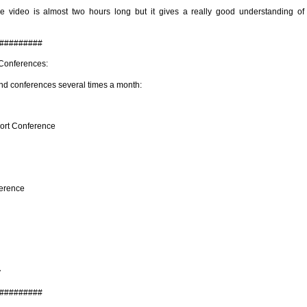
e video is almost two hours long but it gives a really good understanding of
#########
Conferences:
end conferences several times a month:
port Conference
ference
y
#########