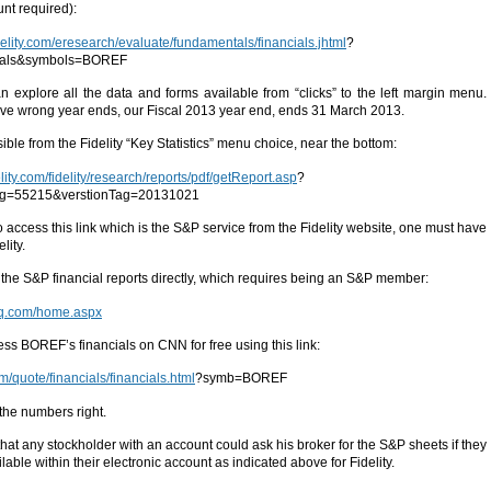
unt required):
idelity.com/eresearch/evaluate/fundamentals/financials.jhtml
?
cials&symbols=BOREF
 explore all the data and forms available from “clicks” to the left margin menu.
ave wrong year ends, our Fiscal 2013 year end, ends 31 March 2013.
ible from the Fidelity “Key Statistics” menu choice, near the bottom:
elity.com/fidelity/research/reports/pdf/getReport.asp
?
g=55215&verstionTag=20131021
o access this link which is the S&P service from the Fidelity website, one must have
lity.
the S&P financial reports directly, which requires being an S&P member:
liq.com/home.aspx
s BOREF’s financials on CNN for free using this link:
m/quote/financials/financials.html
?symb=BOREF
the numbers right.
that any stockholder with an account could ask his broker for the S&P sheets if they
lable within their electronic account as indicated above for Fidelity.