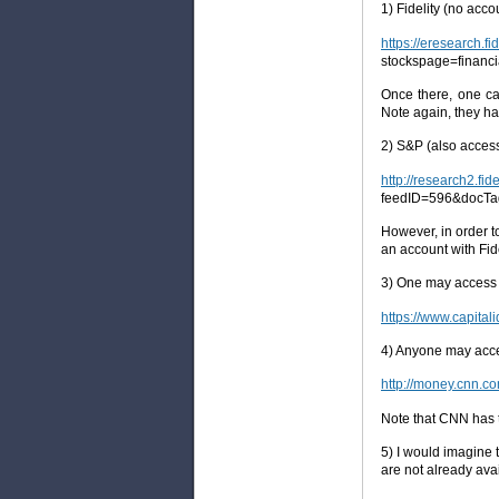
1) Fidelity (no acco
https://eresearch.f
stockspage=finan
Once there, one can
Note again, they h
2) S&P (also access
http://research2.fid
feedID=596&docTa
However, in order t
an account with Fide
3) One may access 
https://www.capita
4) Anyone may acces
http://money.cnn.co
Note that CNN has 
5) I would imagine 
are not already avai