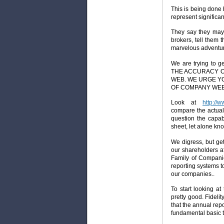
This is being done b
represent significa
They say they may 
brokers, tell them 
marvelous adventu
We are trying to 
THE ACCURACY O
WEB. WE URGE YO
OF COMPANY WEB
Look at
http://
compare the actual
question the capabi
sheet, let alone kn
We digress, but get
our shareholders af
Family of Compani
reporting systems t
our companies..
To start looking at
pretty good. Fideli
that the annual repo
fundamental basic t