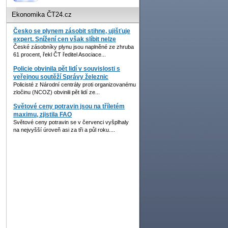
Ekonomika ČT24.cz
Česko se plynem zásobit stihne, ujišťuje
expert. Snížení cen však slíbit nelze
České zásobníky plynu jsou naplněné ze zhruba
61 procent, řekl ČT ředitel Asociace...
Policie obvinila pět lidí v souvislosti s
veřejnou soutěží Správy železnic
Policisté z Národní centrály proti organizovanému
zločinu (NCOZ) obvinili pět lidí ze...
Světové ceny potravin jsou na tříletém
maximu, zjistila FAO
Světové ceny potravin se v červenci vyšplhaly
na nejvyšší úroveň asi za tři a půl roku....