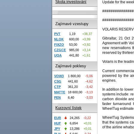
Škola investování
Update for the wee
###############
###############
Zajímavé vzestupy
VOLARIS RESERV
PVT
1,19
+38,37
Gibraltar, 21 Oct
NLOK
600,00
+3,99
Agreement with Vo
FIXZO
53,00
+3,92
new reservations t
CZGCE
985,00
+3,14
reserved by thirtee
UQA
441,80
+1,61
Volaris is the leadi
Zajímavé poklesy
Current commercial 
powered by the airc
VOW3
1 800,00
-5,06
engines.
CSG
441,60
-4,62
CTP
361,20
-3,42
In addition to lowe
MATTE
18 600,00
-3,13
systems include: re
PEN
6,40
-3,03
carbon dioxide and
faster turnaround
Kurzovní lístek
WheelTug estimates 
WheelTug Systems wi
EUR
24,265
-0,22
that the systems ca
HUF
6,654
+0,01
of the airline whats
JPY
13,286
+0,01