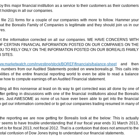
y this major financial institution as a service to their customers as their customers
nt holdings in all our companies.
file 211 forms for a couple of our companies with more to follow. Hammer your
that the Borealis Family of Companies is legitimate and they should join us in our
res.
get the information corrected on all our companies. WE HAVE CONCERNS WITH
F CERTAIN FINANCIAL INFORMATION POSTED ON OUR COMPANIES ON THE
U TO RELY ONLY ON THE INFORMATION POSTED ON OUR BOREALIS FAMILY
 SITES.
www.marketwatch.com/investing/stock/BOREF/financials/balance-sheet
and then
 numbers from our Audited Statements posted on www.borealis.gi. This calls into
lities of the entire financial reporting world to even be able to read a balance
ow how to compute earnings off an Audited Financial statement.
ting all this nonsense at least on its way to get corrected was all done by one of
ter getting in discussions with one of the financial institutions about the Borealis
es. Just AWESOME as none of us have ever been able to get into the financial
o get our information corrected or to get our companies trading resumed in many of
 the reporting we are now getting for Borealis look at the below: This is actually
ty seems to have trouble understanding that if our fiscal year ends 31 March 2013,
rt is for fiscal 2013, not fiscal 2012. That is a confusion that does not amount to the
otal confusion of Dow Jones trying to understand our financial statements.