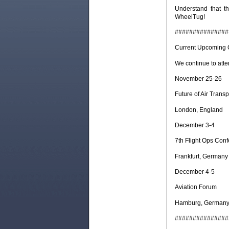
Understand that th
WheelTug!
###############
Current Upcoming 
We continue to att
November 25-26
Future of Air Trans
London, England
December 3-4
7th Flight Ops Con
Frankfurt, Germany
December 4-5
Aviation Forum
Hamburg, German
###############