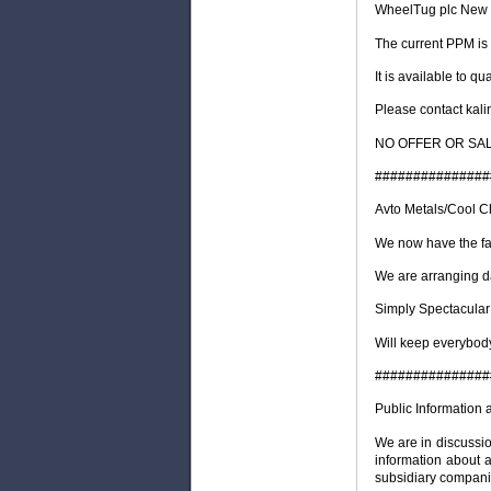
WheelTug plc New
The current PPM is
It is available to 
Please contact kal
NO OFFER OR SAL
###############
Avto Metals/Cool C
We now have the faci
We are arranging da
Simply Spectacular
Will keep everybody
###############
Public Information 
We are in discussion
information about a
subsidiary compani