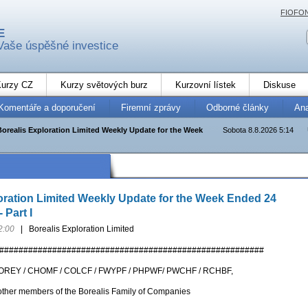
FIOFO
E
Vaše úspěšné investice
urzy CZ
Kurzy světových burz
Kurzovní lístek
Diskuse
Komentáře a doporučení
Firemní zprávy
Odborné články
An
Borealis Exploration Limited Weekly Update for the Week
Sobota 8.8.2026 5:14
oration Limited Weekly Update for the Week Ended 24
 Part I
2:00
|
Borealis Exploration Limited
#######################################################
OREY / CHOMF / COLCF / FWYPF / PHPWF/ PWCHF / RCHBF,
ther members of the Borealis Family of Companies