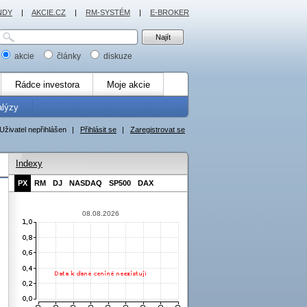
NDY
|
AKCIE.CZ
|
RM-SYSTÉM
|
E-BROKER
akcie
články
diskuze
Rádce investora
Moje akcie
alýzy
Uživatel nepřihlášen
|
Přihlásit se
|
Zaregistrovat se
Indexy
PX
RM
DJ
NASDAQ
SP500
DAX
08.08.2026