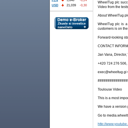
PLN
5,646
-0,24
WheelTug plc succe
USD
21,039
-0,30
Video from the tests
About WheelTug pl
WheelTug plc is a 
customers is on th
Forward-looking st
CONTACT INFORM
Jan Vana, Director
+420 724 276 506,
exec@wheeltug.gi 
###############
Toulouse Video
This is a most impo
We have a version p
Go to media.wheelt
http://www.youtube