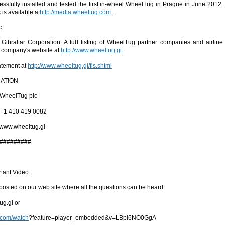
ssfully installed and tested the first in-wheel WheelTug in Prague in June 2012.
 is available at
http://media.wheeltug.com
.
c
Gibraltar Corporation. A full listing of WheelTug partner companies and airline
e company's website at
http://www.wheeltug.gi.
atement at
http://www.wheeltug.gi/fls.shtml
ATION
, WheelTug plc
 +1 410 419 0082
www.wheeltug.gi
#########
rtant Video:
osted on our web site where all the questions can be heard.
ug.gi or
.com/watch
?feature=player_embedded&v=LBpl6NO0GgA