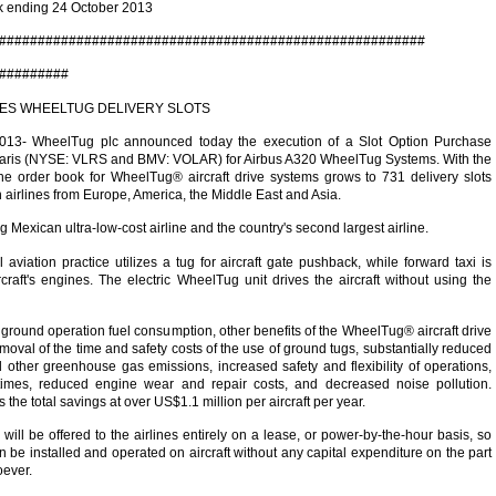
k ending 24 October 2013
#######################################################
#########
ES WHEELTUG DELIVERY SLOTS
 2013- WheelTug plc announced today the execution of a Slot Option Purchase
laris (NYSE: VLRS and BMV: VOLAR) for Airbus A320 WheelTug Systems. With the
he order book for WheelTug® aircraft drive systems grows to 731 delivery slots
n airlines from Europe, America, the Middle East and Asia.
ng Mexican ultra-low-cost airline and the country's second largest airline.
aviation practice utilizes a tug for aircraft gate pushback, while forward taxi is
raft's engines. The electric WheelTug unit drives the aircraft without using the
r ground operation fuel consumption, other benefits of the WheelTug® aircraft drive
moval of the time and safety costs of the use of ground tugs, substantially reduced
 other greenhouse gas emissions, increased safety and flexibility of operations,
 times, reduced engine wear and repair costs, and decreased noise pollution.
the total savings at over US$1.1 million per aircraft per year.
ll be offered to the airlines entirely on a lease, or power-by-the-hour basis, so
n be installed and operated on aircraft without any capital expenditure on the part
oever.