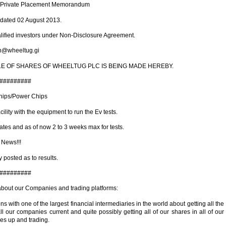
 Private Placement Memorandum
 dated 02 August 2013.
qualified investors under Non-Disclosure Agreement.
in@wheeltug.gi
E OF SHARES OF WHEELTUG PLC IS BEING MADE HEREBY.
#########
hips/Power Chips
lity with the equipment to run the Ev tests.
tes and as of now 2 to 3 weeks max for tests.
 News!!!
 posted as to results.
#########
about our Companies and trading platforms:
s with one of the largest financial intermediaries in the world about getting all the
ll our companies current and quite possibly getting all of our shares in all of our
es up and trading.