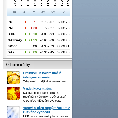
1d
5d
1m
3m
6m
1y
PX
-0,71
2 785,07
07.08.26
RM
-1,20
772,27
07.08.26
DJIA
+0,28
54 036,93
07.08.26
NASDAQ
+1,13
26 645,60
07.08.26
SP500
0,00
4 357,73
22.09.21
DAX
+0,69
26 319,45
07.08.26
Odborné články
Optimismus kolem umělé
inteligence nemizí
Trhy navíc chtějí vidět návratnost
Výsledková sezóna
Nasdaq pod tlakem, luxus s
rozdílnými výsledky a vývoj akcií
CSG před klíčovými výsledky
Varování před ropným šokem z
Blízkého východu
ECB ponechala sazby beze změny