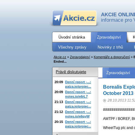
AKCIE ONLIN
informace pro 
Úvodní stránka
Zpravodajství
K
Všechny zprávy
Novinky z trhů
Akcie.cz
»
Zpravodajství
»
Komentáře a doporučení
»
Ended...
Právě diskutujete
Zpravodajství
20:09
Denní report -...:
Borealis Expl
paiza.io/projec...
20:09
Denní report -...:
October 2013 -
notes.io/e6rL7
28.10.2013 11:5
21:13
Denní report -...:
paiza.io/projec...
###############
21:12
Denní report -...:
notes.io/e6qyW
AMTPF / BOREF, B
20:15
Denní report -...:
paiza.io/projec...
WheelTug plc and o