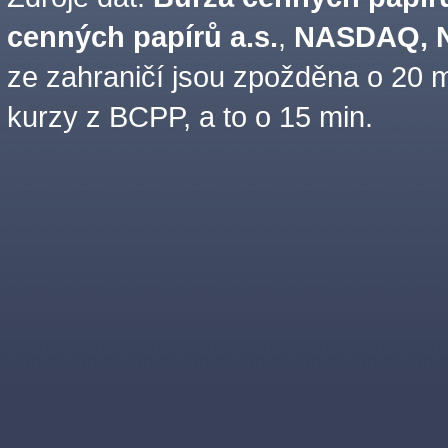
cenných papírů a.s.
,
NASDAQ, N
ze zahraničí jsou zpožděna o 20 m
kurzy z BCPP, a to o 15 min.