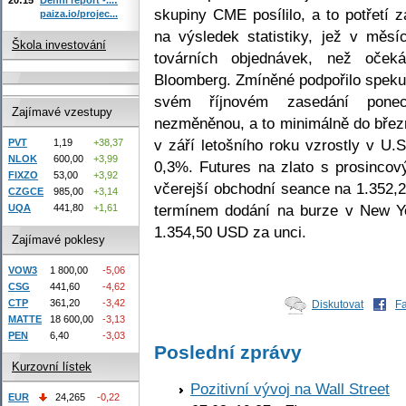
skupiny CME posílilo, a to potřetí
paiza.io/projec...
na výsledek statistiky, jež v měsíc
Škola investování
továrních objednávek, než očekáv
Bloomberg. Zmíněné podpořilo speku
svém říjnovém zasedání ponec
Zajímavé vzestupy
nezměněnou, a to minimálně do březn
v září letošního roku vzrostly v U.S
PVT
1,19
+38,37
NLOK
600,00
+3,99
0,3%. Futures na zlato s prosincov
FIXZO
53,00
+3,92
včerejší obchodní seance na 1.352,2
CZGCE
985,00
+3,14
termínem dodání na burze v New Yo
UQA
441,80
+1,61
1.354,50 USD za unci.
Zajímavé poklesy
VOW3
1 800,00
-5,06
CSG
441,60
-4,62
CTP
361,20
-3,42
Diskutovat
F
MATTE
18 600,00
-3,13
PEN
6,40
-3,03
Poslední zprávy
Kurzovní lístek
Pozitivní vývoj na Wall Street
EUR
24,265
-0,22