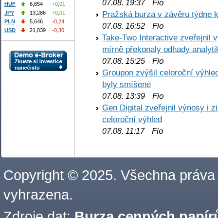
Fio
07.08. 19:37
HUF
6,654
+0,01
Pražská burza v závěru týdne k
JPY
13,286
+0,01
PLN
5,646
-0,24
Fio
07.08. 16:52
USD
21,039
-0,30
Take-Two Interactive zveřejnil 
mírně překonaly odhady analyti
Fio
07.08. 15:25
Groupon zvýšil celoroční výhl
byly smíšené
Fio
07.08. 13:39
Gen Digital zveřejnil výnosy i 
celoroční výhled
Fio
07.08. 11:17
Copyright © 2025. Všechna práva
vyhrazena.
Zdroje dat:
Burza cenných papírů