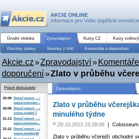
AKCIE ONLINE
informace pro Vaše úspěšné investice
Úvodní stránka
Zpravodajství
Kurzy CZ
Kurzy světový
Všechny zprávy
Novinky z trhů
Komentáře a doporučení
Akcie.cz
»
Zpravodajství
»
Komentáře
doporučení
»
Zlato v průběhu včere
Právě diskutujete
Zpravodajství
20:09
Denní report -...:
Zlato v průběhu včerejška
paiza.io/projec...
20:09
Denní report -...:
minulého týdne
notes.io/e6rL7
21:13
Denní report -...:
paiza.io/projec...
29.10.2013 15:28:06
|
Colosseum,
21:12
Denní report -...:
notes.io/e6qyW
Zlato v průběhu včerejší obchodní 
20:15
Denní report -...: