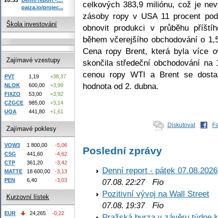
celkových 383,9 miliónu, což je ne
paiza.io/projec...
zásoby ropy v USA 11 procent pod 
Škola investování
obnovit produkci v průběhu příšt
během včerejšího obchodování o 1,5
Cena ropy Brent, která byla více 
Zajímavé vzestupy
skončila středeční obchodování na 
cenou ropy WTI a Brent se dostal
PVT
1,19
+38,37
hodnota od 2. dubna.
NLOK
600,00
+3,99
FIXZO
53,00
+3,92
CZGCE
985,00
+3,14
UQA
441,80
+1,61
Diskutovat
F
Zajímavé poklesy
VOW3
1 800,00
-5,06
Poslední zprávy
CSG
441,60
-4,62
CTP
361,20
-3,42
Denní report - pátek 07.08.2026
MATTE
18 600,00
-3,13
PEN
6,40
-3,03
Fio
07.08. 22:27
Pozitivní vývoj na Wall Street
Kurzovní lístek
Fio
07.08. 19:37
EUR
24,265
-0,22
Pražská burza v závěru týdne k