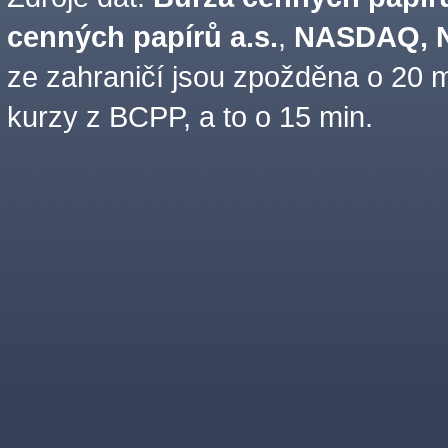
cenných papírů a.s.
,
NASDAQ, N
ze zahraničí jsou zpožděna o 20 m
kurzy z BCPP, a to o 15 min.