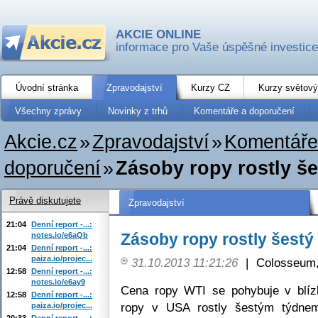
AKCIE ONLINE
informace pro Vaše úspěšné investice
Úvodní stránka
Zpravodajství
Kurzy CZ
Kurzy světový
Všechny zprávy
Novinky z trhů
Komentáře a doporučení
Akcie.cz
»
Zpravodajství
»
Komentáře
doporučení
»
Zásoby ropy rostly še
Právě diskutujete
Zpravodajství
21:04
Denní report -...:
Zásoby ropy rostly šestý
notes.io/e6aQb
21:04
Denní report -...:
paiza.io/projec...
31.10.2013 11:21:26
|
Colosseum,
12:58
Denní report -...:
notes.io/e6ay9
Cena ropy WTI se pohybuje v blíz
12:58
Denní report -...:
ropy v USA rostly šestým týdnem
paiza.io/projec...
20:33
Denní report -...: