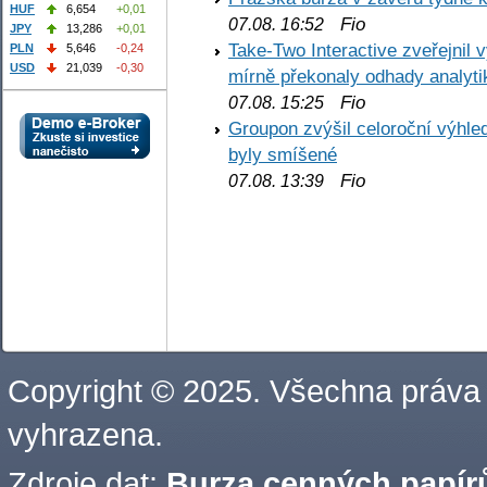
HUF
6,654
+0,01
Fio
07.08. 16:52
JPY
13,286
+0,01
Take-Two Interactive zveřejnil 
PLN
5,646
-0,24
USD
21,039
-0,30
mírně překonaly odhady analyti
Fio
07.08. 15:25
Groupon zvýšil celoroční výhl
byly smíšené
Fio
07.08. 13:39
Copyright © 2025. Všechna práva
vyhrazena.
Zdroje dat:
Burza cenných papírů