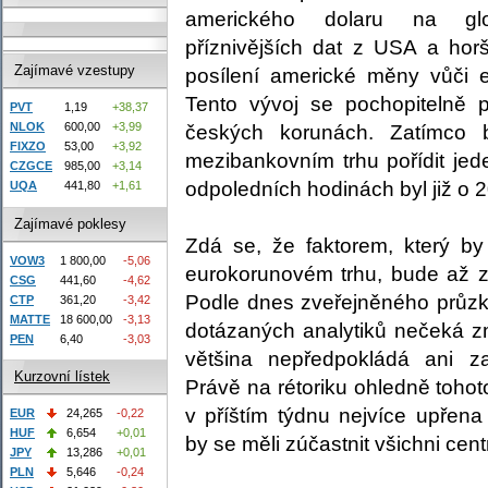
amerického dolaru na glo
příznivějších dat z USA a hor
Zajímavé vzestupy
posílení americké měny vůči 
Tento vývoj se pochopitelně p
PVT
1,19
+38,37
NLOK
600,00
+3,99
českých korunách. Zatímco
FIXZO
53,00
+3,92
mezibankovním trhu pořídit jed
CZGCE
985,00
+3,14
odpoledních hodinách byl již o 2
UQA
441,80
+1,61
Zajímavé poklesy
Zdá se, že faktorem, který by
VOW3
1 800,00
-5,06
eurokorunovém trhu, bude až 
CSG
441,60
-4,62
Podle dnes zveřejněného průz
CTP
361,20
-3,42
MATTE
18 600,00
-3,13
dotázaných analytiků nečeká z
PEN
6,40
-3,03
většina nepředpokládá ani za
Kurzovní lístek
Právě na rétoriku ohledně tohot
v příštím týdnu nejvíce upřena
EUR
24,265
-0,22
HUF
6,654
+0,01
by se měli zúčastnit všichni cent
JPY
13,286
+0,01
PLN
5,646
-0,24