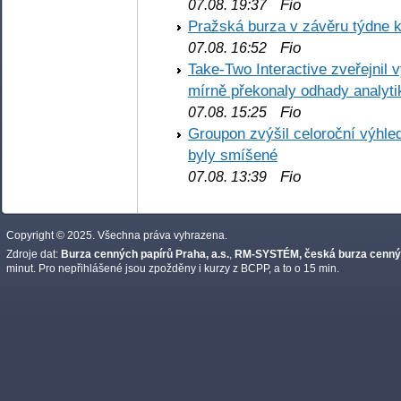
Fio
07.08. 19:37
Pražská burza v závěru týdne k
Fio
07.08. 16:52
Take-Two Interactive zveřejnil 
mírně překonaly odhady analyti
Fio
07.08. 15:25
Groupon zvýšil celoroční výhl
byly smíšené
Fio
07.08. 13:39
Copyright © 2025. Všechna práva vyhrazena.
Zdroje dat:
Burza cenných papírů Praha, a.s.
,
RM-SYSTÉM, česká burza cennýc
minut. Pro nepřihlášené jsou zpožděny i kurzy z BCPP, a to o 15 min.