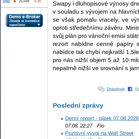
USD
21,039
-0,30
Swapy i dluhopisové výnosy dne
v souladu s vývojem na hlavníc
se však pomalu vracely, ve vý
oproti středečnímu závěru. Minis
svůj plán pro vánoční emisi stát
rezort nabídne cenné papíry s
nabídce tak chybí nejkratší 1,5l
pro nás nižší objem 5 až 10 m
nepatrně nižší ve srovnání s jar
Diskutovat
F
Poslední zprávy
Denní report - pátek 07.08.2026
Fio
07.08. 22:27
Pozitivní vývoj na Wall Street