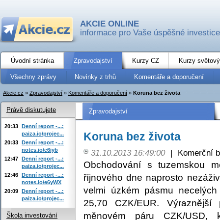
AKCIE ONLINE
informace pro Vaše úspěšné investice
Úvodní stránka
Zpravodajství
Kurzy CZ
Kurzy světový
Všechny zprávy
Novinky z trhů
Komentáře a doporučení
Akcie.cz
»
Zpravodajství
»
Komentáře a doporučení
»
Koruna bez života
Právě diskutujete
Zpravodajství
20:33
Denní report -...:
Koruna bez života
paiza.io/projec...
20:33
Denní report -...:
notes.io/e6iyb
31.10.2013 16:49:00
|
Komerční b
12:47
Denní report -...:
Obchodování s tuzemskou m
paiza.io/projec...
12:46
Denní report -...:
říjnového dne naprosto nezáži
notes.io/e6yWX
velmi úzkém pásmu necelých p
20:09
Denní report -...:
paiza.io/projec...
25,70 CZK/EUR. Výraznější
měnovém páru CZK/USD, kt
Škola investování