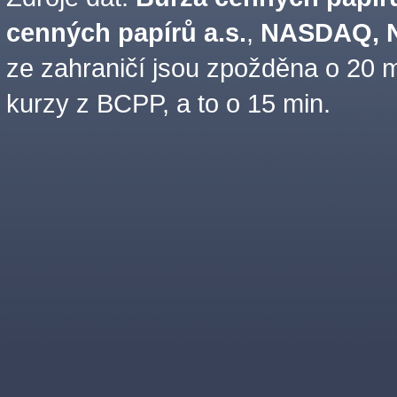
cenných papírů a.s.
,
NASDAQ, N
ze zahraničí jsou zpožděna o 20 m
kurzy z BCPP, a to o 15 min.