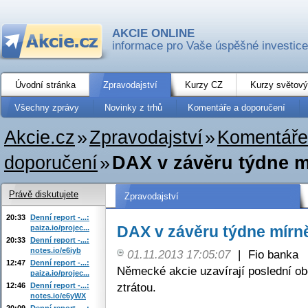
AKCIE ONLINE
informace pro Vaše úspěšné investice
Úvodní stránka
Zpravodajství
Kurzy CZ
Kurzy světový
Všechny zprávy
Novinky z trhů
Komentáře a doporučení
Akcie.cz
»
Zpravodajství
»
Komentáře
doporučení
»
DAX v závěru týdne m
Právě diskutujete
Zpravodajství
20:33
Denní report -...:
DAX v závěru týdne mírně
paiza.io/projec...
20:33
Denní report -...:
notes.io/e6iyb
01.11.2013 17:05:07
|
Fio banka
12:47
Denní report -...:
Německé akcie uzavírají poslední ob
paiza.io/projec...
ztrátou.
12:46
Denní report -...:
notes.io/e6yWX
20:09
Denní report -...: