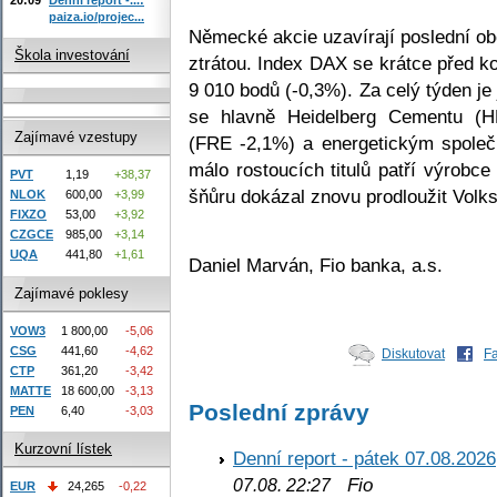
paiza.io/projec...
Německé akcie uzavírají poslední ob
Škola investování
ztrátou. Index DAX se krátce před 
9 010 bodů (-0,3%). Za celý týden je
se hlavně Heidelberg Cementu (HE
Zajímavé vzestupy
(FRE -2,1%) a energetickým spole
málo rostoucích titulů patří výrob
PVT
1,19
+38,37
šňůru dokázal znovu prodloužit Vo
NLOK
600,00
+3,99
FIXZO
53,00
+3,92
CZGCE
985,00
+3,14
UQA
441,80
+1,61
Daniel Marván, Fio banka, a.s.
Zajímavé poklesy
VOW3
1 800,00
-5,06
CSG
441,60
-4,62
Diskutovat
F
CTP
361,20
-3,42
MATTE
18 600,00
-3,13
Poslední zprávy
PEN
6,40
-3,03
Kurzovní lístek
Denní report - pátek 07.08.2026
Fio
07.08. 22:27
EUR
24,265
-0,22