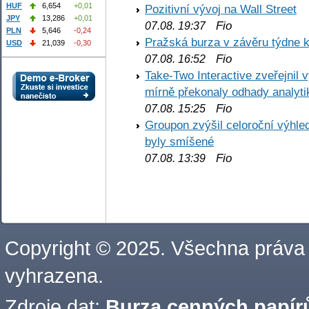
HUF
6,654
+0,01
Pozitivní vývoj na Wall Street
JPY
13,286
+0,01
Fio
07.08. 19:37
PLN
5,646
-0,24
Pražská burza v závěru týdne k
USD
21,039
-0,30
Fio
07.08. 16:52
Take-Two Interactive zveřejnil 
mírně překonaly odhady analyti
Fio
07.08. 15:25
Groupon zvýšil celoroční výhl
byly smíšené
Fio
07.08. 13:39
Copyright © 2025. Všechna práva
vyhrazena.
Zdroje dat:
Burza cenných papírů