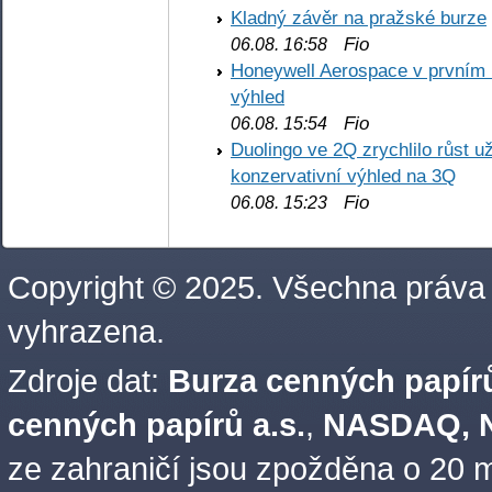
Kladný závěr na pražské burze
Fio
06.08. 16:58
Honeywell Aerospace v prvním re
výhled
Fio
06.08. 15:54
Duolingo ve 2Q zrychlilo růst už
konzervativní výhled na 3Q
Fio
06.08. 15:23
Copyright © 2025. Všechna práva
vyhrazena.
Zdroje dat:
Burza cenných papírů
cenných papírů a.s.
,
NASDAQ, N
ze zahraničí jsou zpožděna o 20 m