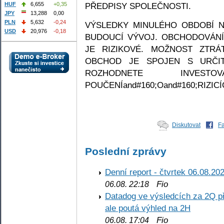
PŘEDPISY SPOLEČNOSTI.
HUF
6,655
+0,35
JPY
13,288
0,00
PLN
5,632
-0,24
VÝSLEDKY MINULÉHO OBDOBÍ 
USD
20,976
-0,18
BUDOUCÍ VÝVOJ. OBCHODOVÁNÍ 
JE RIZIKOVÉ. MOŽNOST ZTRÁ
OBCHOD JE SPOJEN S URČIT
ROZHODNETE INVEST
POUČENÍand#160;Oand#160;RIZICÍ
Diskutovat
F
Poslední zprávy
Denní report - čtvrtek 06.08.20
Fio
06.08. 22:18
Datadog ve výsledcích za 2Q př
ale poutá výhled na 2H
Fio
06.08. 17:04