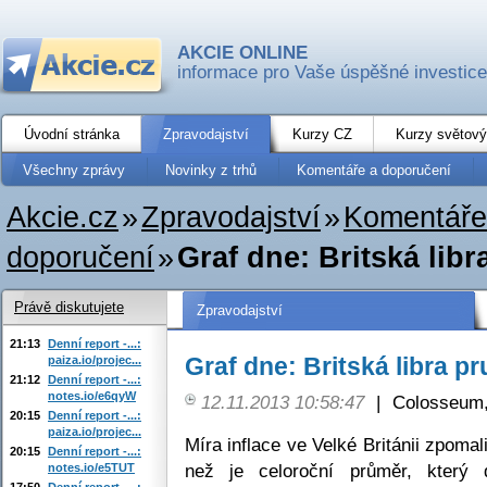
AKCIE ONLINE
informace pro Vaše úspěšné investice
Úvodní stránka
Zpravodajství
Kurzy CZ
Kurzy světový
Všechny zprávy
Novinky z trhů
Komentáře a doporučení
Akcie.cz
»
Zpravodajství
»
Komentáře
doporučení
»
Graf dne: Britská lib
Právě diskutujete
Zpravodajství
21:13
Denní report -...:
Graf dne: Britská libra p
paiza.io/projec...
21:12
Denní report -...:
notes.io/e6qyW
12.11.2013 10:58:47
|
Colosseum,
20:15
Denní report -...:
paiza.io/projec...
Míra inflace ve Velké Británii zpomali
20:15
Denní report -...:
než je celoroční průměr, který d
notes.io/e5TUT
17:50
Denní report -...: