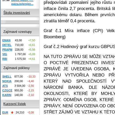
předpovídali zpomalení jejího růstu
paiza.io/projec...
inflace činila 2,7 procenta. Britská
Škola investování
americkému dolaru. Během prvních 
ztratila téměř 0,4 procenta.
Graf č.1 Míra inflace (CPI) Velk
Zajímavé vzestupy
Bloomberg)
EMAN
43,00
+7,50
DETEL
710,00
+6,61
Graf č.2 Hodinový graf kurzu GBPUS
PRAPM
228,00
+5,56
VIG
1 797,00
+5,09
NA TUTO ZPRÁVU SE MŮŽE VZTAHO
RBI
1 575,50
+4,61
O POCTIVÉ PREZENTACI INVES
Zajímavé poklesy
ZPRÁVĚ JE UVEDENA OSOBA, 
ZPRÁVU VYTVOŘILA NEBO PŘI
SHELL
877,00
-10,33
KTERÝ NAD SPOLEČNOSTÍ V
NOKIA
200,00
-4,40
ATS
3 504,00
-2,56
NÁRODNÍ BANKA. DLE NÁZOR
CZGCE
955,00
-2,15
OKOLNOSTI, KTERÉ BY MOHLY
KARIN
140,00
-2,10
ZPRÁVY. ODMĚNA OSOB, KTERÉ
Kurzovní lístek
ZPRÁVY, NENÍ ODVOZENA OD OB
STŘET ZÁJMŮ VE VZTAHU K TÉTO
EUR
24,210
-0,08