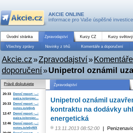
AKCIE ONLINE
informace pro Vaše úspěšné investice
Úvodní stránka
Zpravodajství
Kurzy CZ
Kurzy světový
Všechny zprávy
Novinky z trhů
Komentáře a doporučení
Akcie.cz
»
Zpravodajství
»
Komentáře
doporučení
»
Unipetrol oznámil uz
Právě diskutujete
Zpravodajství
20:33
Denní report -...:
Unipetrol oznámil uzavř
paiza.io/projec...
20:33
Denní report -...:
kontraktu na dodávky uhl
notes.io/e6iyb
12:47
Denní report -...:
energetická
paiza.io/projec...
12:46
Denní report -...:
13.11.2013 08:52:00
|
Penizenavi
notes.io/e6yWX
20:09
Denní report -...: