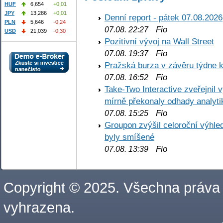
HUF
6,654
+0,01
JPY
13,286
+0,01
Denní report - pátek 07.08.2026
PLN
5,646
-0,24
Fio
07.08. 22:27
USD
21,039
-0,30
Pozitivní vývoj na Wall Street
Fio
07.08. 19:37
Pražská burza v závěru týdne k
Fio
07.08. 16:52
Take-Two Interactive zveřejnil 
mírně překonaly odhady analyti
Fio
07.08. 15:25
Groupon zvýšil celoroční výhl
byly smíšené
Fio
07.08. 13:39
Copyright © 2025. Všechna práva
vyhrazena.