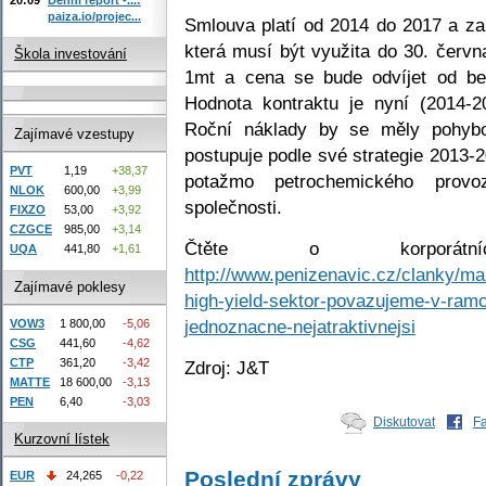
paiza.io/projec...
Smlouva platí od 2014 do 2017 a za
která musí být využita do 30. červ
Škola investování
1mt a cena se bude odvíjet od 
Hodnota kontraktu je nyní (2014-2
Roční náklady by se měly pohybo
Zajímavé vzestupy
postupuje podle své strategie 2013-2
PVT
1,19
+38,37
potažmo petrochemického prov
NLOK
600,00
+3,99
společnosti.
FIXZO
53,00
+3,92
CZGCE
985,00
+3,14
Čtěte o korporátn
UQA
441,80
+1,61
http://www.penizenavic.cz/clanky/mart
Zajímavé poklesy
high-yield-sektor-povazujeme-v-ramc
jednoznacne-nejatraktivnejsi
VOW3
1 800,00
-5,06
CSG
441,60
-4,62
CTP
361,20
-3,42
Zdroj: J&T
MATTE
18 600,00
-3,13
PEN
6,40
-3,03
Diskutovat
F
Kurzovní lístek
Poslední zprávy
EUR
24,265
-0,22