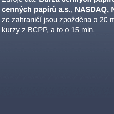
cenných papírů a.s.
,
NASDAQ, N
ze zahraničí jsou zpožděna o 20 m
kurzy z BCPP, a to o 15 min.