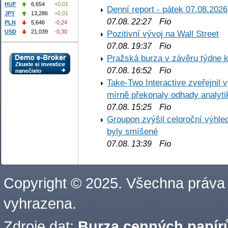
HUF
6,654
+0,01
Denní report - pátek 07.08.2026
JPY
13,286
+0,01
Fio
07.08. 22:27
PLN
5,646
-0,24
Pozitivní vývoj na Wall Street
USD
21,039
-0,30
Fio
07.08. 19:37
Pražská burza v závěru týdne k
Fio
07.08. 16:52
Take-Two Interactive zveřejnil 
mírně překonaly odhady analyti
Fio
07.08. 15:25
Groupon zvýšil celoroční výhl
byly smíšené
Fio
07.08. 13:39
Copyright © 2025. Všechna práva
vyhrazena.
Zdroje dat:
Burza cenných papírů