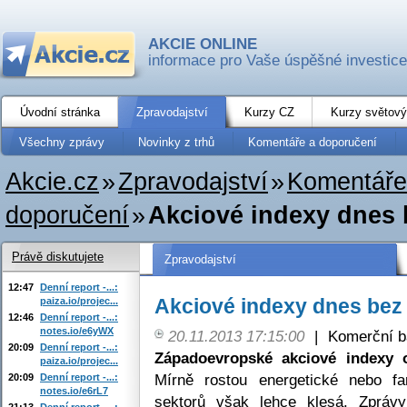
AKCIE ONLINE
informace pro Vaše úspěšné investice
Úvodní stránka
Zpravodajství
Kurzy CZ
Kurzy světový
Všechny zprávy
Novinky z trhů
Komentáře a doporučení
Akcie.cz
»
Zpravodajství
»
Komentáře
doporučení
»
Akciové indexy dnes 
Právě diskutujete
Zpravodajství
12:47
Denní report -...:
Akciové indexy dnes bez
paiza.io/projec...
12:46
Denní report -...:
notes.io/e6yWX
20.11.2013 17:15:00
|
Komerční b
20:09
Denní report -...:
Západoevropské
akciové indexy 
paiza.io/projec...
Mírně rostou energetické nebo far
20:09
Denní report -...:
notes.io/e6rL7
sektorů však lehce klesá. Zprávy
21:13
Denní report -...: