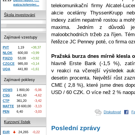
telekomunikační firmy Alcatel-Luc
paiza.io/projec...
akcie ocelárny ThyssenKrupp neb
Škola investování
indexy zatím nepatrně rostou a mohly
maxima. Jedním z důvodů je 
maloobchodních tržeb za říjen. Tém
Zajímavé vzestupy
řetězce JC Penney poté, co firma oz
PVT
1,19
+38,37
NLOK
600,00
+3,99
Pražská burza dnes mírně klesla 
FIXZO
53,00
+3,92
hlavně Erste Bank (-1,5 %), zat
CZGCE
985,00
+3,14
UQA
441,80
+1,61
v reakci na včerejší výsledek auk
desetin procenta. Největší růst zaz
Zajímavé poklesy
CME ( 2,8 %), které jsme dnes dopo
VOW3
1 800,00
-5,06
USD / 60 CZK. O více než 2 % naopa
CSG
441,60
-4,62
CTP
361,20
-3,42
MATTE
18 600,00
-3,13
PEN
6,40
-3,03
Diskutovat
F
Kurzovní lístek
Poslední zprávy
EUR
24,265
-0,22