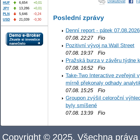
Diskutovat
F
HUF
6,654
+0,01
JPY
13,286
+0,01
PLN
5,646
-0,24
Poslední zprávy
USD
21,039
-0,30
Denní report - pátek 07.08.2026
Fio
07.08. 22:27
Pozitivní vývoj na Wall Street
Fio
07.08. 19:37
Pražská burza v závěru týdne k
Fio
07.08. 16:52
Take-Two Interactive zveřejnil 
mírně překonaly odhady analyti
Fio
07.08. 15:25
Groupon zvýšil celoroční výhl
byly smíšené
Fio
07.08. 13:39
Copyright © 2025. Všechna práva