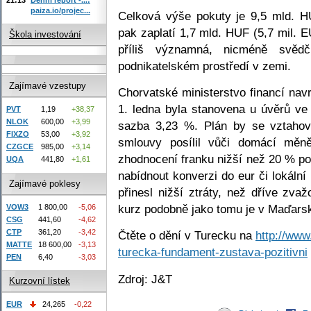
paiza.io/projec...
Celková výše pokuty je 9,5 mld. H
pak zaplatí 1,7 mld. HUF (5,7 mil. 
Škola investování
příliš významná, nicméně svědč
podnikatelském prostředí v zemi.
Zajímavé vzestupy
Chorvatské ministerstvo financí nav
1. ledna byla stanovena u úvěrů ve
PVT
1,19
+38,37
NLOK
600,00
+3,99
sazba 3,23 %. Plán by se vztahov
FIXZO
53,00
+3,92
smlouvy posílil vůči domácí mě
CZGCE
985,00
+3,14
zhodnocení franku nižší než 20 % po
UQA
441,80
+1,61
nabídnout konverzi do eur či lokáln
Zajímavé poklesy
přinesl nižší ztráty, než dříve zv
kurz podobně jako tomu je v Maďars
VOW3
1 800,00
-5,06
CSG
441,60
-4,62
CTP
361,20
-3,42
Čtěte o dění v Turecku na
http://www
MATTE
18 600,00
-3,13
turecka-fundament-zustava-pozitivni
PEN
6,40
-3,03
Zdroj: J&T
Kurzovní lístek
EUR
24,265
-0,22