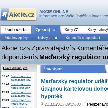
AKCIE ONLINE
informace pro Vaše úspěšné investice
Úvodní stránka
Zpravodajství
Kurzy CZ
Kurzy světový
Všechny zprávy
Novinky z trhů
Komentáře a doporučení
Akcie.cz
»
Zpravodajství
»
Komentáře
doporučení
»
Maďarský regulátor u
Právě diskutujete
Zpravodajství
12:47
Denní report -...:
Maďarský regulátor uděli
paiza.io/projec...
12:46
Denní report -...:
údajnou kartelovou doho
notes.io/e6yWX
20:09
Denní report -...:
hypoték
paiza.io/projec...
20:09
Denní report -...:
21.11.2013 09:19:00
|
Penizenavi
notes.io/e6rL7
21:13
Denní report -...: