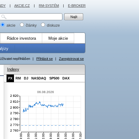
NDY
|
AKCIE.CZ
|
RM-SYSTÉM
|
E-BROKER
akcie
články
diskuze
Rádce investora
Moje akcie
alýzy
Uživatel nepřihlášen
|
Přihlásit se
|
Zaregistrovat se
Indexy
PX
RM
DJ
NASDAQ
SP500
DAX
06.08.2026