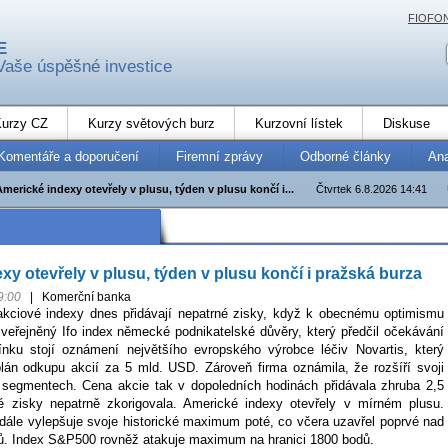
FIOFO
E
Vaše úspěšné investice
urzy CZ
Kurzy světových burz
Kurzovní lístek
Diskuse
Komentáře a doporučení
Firemní zprávy
Odborné články
An
Americké indexy otevřely v plusu, týden v plusu končí i...
Čtvrtek 6.8.2026 14:41
xy otevřely v plusu, týden v plusu končí i pražská burza
9:00
|
Komerční banka
kciové indexy dnes přidávají nepatrné zisky, když k obecnému optimismu
 zveřejněný Ifo index německé podnikatelské důvěry, který předčil očekávání
ínku stojí oznámení největšího evropského výrobce léčiv Novartis, který
plán odkupu akcií za 5 mld. USD. Zároveň firma oznámila, že rozšíří svoji
h segmentech. Cena akcie tak v dopoledních hodinách přidávala zhruba 2,5
 zisky nepatrně zkorigovala. Americké indexy otevřely v mírném plusu.
ále vylepšuje svoje historické maximum poté, co včera uzavřel poprvé nad
ů. Index S&P500 rovněž atakuje maximum na hranici 1800 bodů.