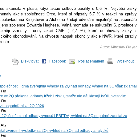
es skončila v plusu, když akcie celkově posílily o 0,6 %. Největší zisky
enaly akcie společnosti Orco, které si připsaly 5,7 % v reakci na zprávy
spoluvlastníci Kingstown a Alchema žádají odvolání nejsilnějšího akcionáře
 jeho spojence Edwarda Hughese. Valná hromada se uskuteční 6. prosince v
azněji vzrostly i ceny akcií CME ( 2,7 %), které dotahovaly zisky z
ického obchodování. Na chvostu naopak skončily akcie NWR, které ztratily
cento.
Autor: Miroslav Frayer
Diskutovat
Facebook
Poslat emailem
Vytisknout
y
společnost Figma zveřejnila výnosy za 2Q nad odhady, výhled na 3Q však zklamal
Fio
 ve 2Q překonal odhady tržeb i zisku, marže ale dál klesají kvůli investicím
Fio
y hospodaření za 2Q 2026
Fio
 2Q těsně minul odhady výnosů i EBITDA, výhled na 3Q nepatrně zaostal za
Fio
tal zveřejnil výsledky za 2Q i výhled na 3Q nad odhady analytiků
Fio