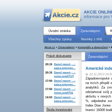
AKCIE ONLIN
informace pro 
Úvodní stránka
Zpravodajství
K
Všechny zprávy
Novinky z trhů
Akcie.cz
»
Zpravodajství
»
Komentáře a doporučení
»
Právě diskutujete
Zpravodajství
20:15
Denní report -...:
Americké inde
paiza.io/projec...
20:15
Denní report -...:
22.11.2013 16:5
notes.io/e5TUT
Západoevropské a
17:50
Denní report -...:
na trzích přispěl
paiza.io/projec...
analytiků. Za zm
17:50
Denní report -...:
odstartoval svůj 
notes.io/e5T61
aktivitu v novýc
14:03
Denní report -...:
%, odpoledne své
paiza.io/projec...
Index Dow Jones d
Škola investování
hranicí 16000 bod