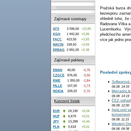
Pražská burza dn
bezesporu zaznam
ohledně toho, že 
Zajímavé vzestupy
Radovana Vítka a
ATS
3 596,00
+15,85
Lucemburku. Výr
KGH
1 942,60
+3,98
předchozího amer
FACC
423,50
+3,93
více jak jedno pro
MACIN
158,50
+3,59
ERBAG
2 891,00
+2,48
Zajímavé poklesy
EMAN
40,00
-4,76
Poslední zpráv
CZGCE
976,00
-3,56
RWE
1 355,00
-2,84
Softwarová 
PILLE
107,00
-2,73
06.08. 14:33
MercadoLibre
NOKIA
209,20
-2,70
06.08. 14:19
ČEZ: odhad
Kurzovní lístek
06.08. 12:00
AppLovin ve
EUR
24,190
+0,04
konsensem
HUF
6,679
+0,01
06.08. 11:15
JPY
13,288
+0,44
Western Digi
PLN
5,618
+0,01
06.08. 09:38