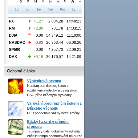
1d
5d
1m
3m
6m
1y
PX
+1,27
2 804,28
14:40:23
RM
+2,80
781,78
14:33:15
DJIA
0,00
54 349,12
11:10:00
NASDAQ
-0,83
26 363,44
06.08.26
SP500
0,00
4 357,73
22.09.21
DAX
+0,19
26 176,57
14:21:09
Odborné články
Výsledková sezóna
Nasdaq pod tlakem, luxus s
rozdílnými výsledky a vývoj akcií
CSG před klíčovými výsledky
Varování před ropným šokem z
Blízkého východu
ECB ponechala sazby beze změny
Etický hazard v přímém
přenosu
Trumpovy další dokumenty odhalují
zběsilé tempo obchodování na burze