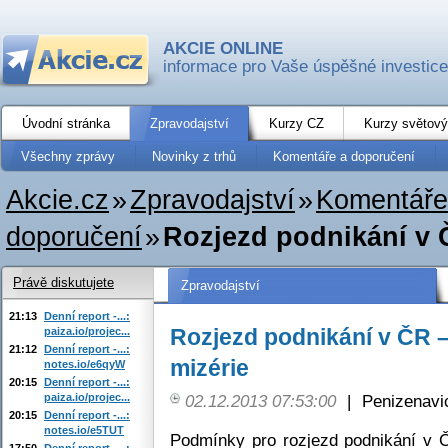
AKCIE ONLINE
informace pro Vaše úspěšné investice
Úvodní stránka
Zpravodajství
Kurzy CZ
Kurzy světový
Všechny zprávy
Novinky z trhů
Komentáře a doporučení
Akcie.cz
»
Zpravodajství
»
Komentáře
doporučení
»
Rozjezd podnikání v Č
Právě diskutujete
Zpravodajství
21:13
Denní report -...:
Rozjezd podnikání v ČR – 
paiza.io/projec...
21:12
Denní report -...:
mizérie
notes.io/e6qyW
20:15
Denní report -...:
paiza.io/projec...
02.12.2013 07:53:00
|
Penizenavi
20:15
Denní report -...:
notes.io/e5TUT
Podmínky pro rozjezd podnikání v Če
17:50
Denní report -...: