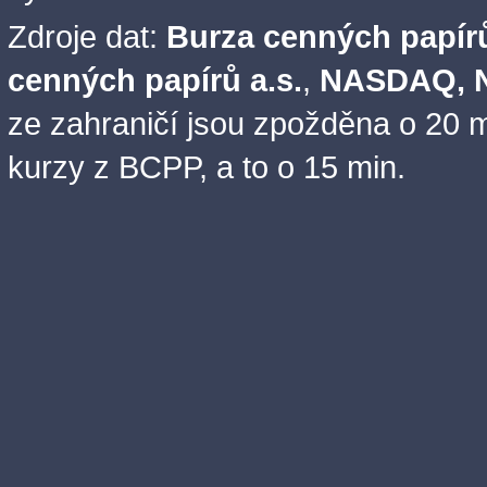
Zdroje dat:
Burza cenných papírů
cenných papírů a.s.
,
NASDAQ, N
ze zahraničí jsou zpožděna o 20 m
kurzy z BCPP, a to o 15 min.