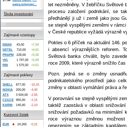
let nezměněny. V žebříčku Světové 
paiza.io/projec...
procesu založení podnikání, se t
Škola investování
předhánějí ji už i země jako jsou G
se stejně vyspělými zeměmi v rámci
v České republice vyžádá výrazně vy
Zajímavé vzestupy
Pokles o 6 příček na aktuální 146. p
EMAN
43,00
+7,50
i absencí výraznějších reforem. 
DETEL
710,00
+6,61
PRAPM
228,00
+5,56
Světová banka chválit, bylo zaved
VIG
1 797,00
+5,09
roce 2009, které výrazně snížilo čas
RBI
1 575,50
+4,61
Pozn. jedná se o změny usnadňuj
Zajímavé poklesy
podnikatelského prostředí jako cel
SHELL
877,00
-10,33
změny v oblasti vymáhání práva a ře
NOKIA
200,00
-4,40
ATS
3 504,00
-2,56
V porovnání se stejně vyspělými z
CZGCE
955,00
-2,15
taktéž zaostává v oblasti snižován
KARIN
140,00
-2,10
snižování požadavků na minimální ka
Kurzovní lístek
roce výraznou změnou možnost 
EUR
24,265
-0,22
omezeným se základním kapitálem 