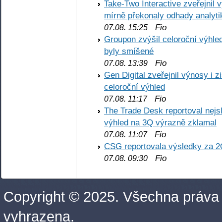
Take-Two Interactive zveřejnil 
mírně překonaly odhady analyti
Fio
07.08. 15:25
Groupon zvýšil celoroční výhl
byly smíšené
Fio
07.08. 13:39
Gen Digital zveřejnil výnosy i 
celoroční výhled
Fio
07.08. 11:17
The Trade Desk reportoval nejs
výhled na 3Q výrazně zklamal
Fio
07.08. 11:07
CSG reportovala výsledky za 2
Fio
07.08. 09:30
Copyright © 2025. Všechna práva
vyhrazena.