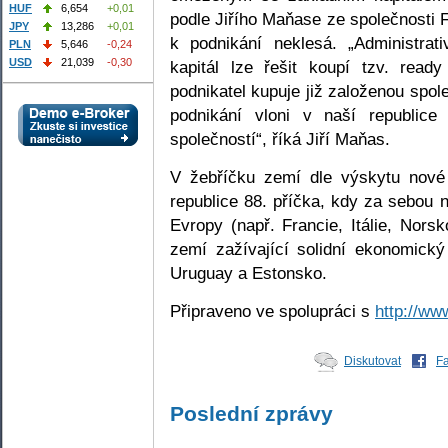
HUF
6,654
+0,01
podle Jiřího Maňase ze společnosti 
JPY
13,286
+0,01
k podnikání neklesá. „Administra
PLN
5,646
-0,24
USD
21,039
-0,30
kapitál lze řešit koupí tzv. read
podnikatel kupuje již založenou spol
podnikání vloni v naší republic
společností“, říká Jiří Maňas.
V žebříčku zemí dle výskytu nové 
republice 88. příčka, kdy za sebou
Evropy (např. Francie, Itálie, Nors
zemí zažívající solidní ekonomický 
Uruguay a Estonsko.
Připraveno ve spolupráci s
http://ww
Diskutovat
F
Poslední zprávy