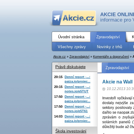
AKCIE ONLIN
informace pro 
Úvodní stránka
Zpravodajství
K
Všechny zprávy
Novinky z trhů
Akcie.cz
»
Zpravodajství
»
Komentáře a doporučení
»
A
Právě diskutujete
Zpravodajství
20:15
Denní report -...:
Akcie na Wall 
paiza.io/projec...
20:15
Denní report -...:
10.12.2013 10:3
notes.io/e5TUT
17:50
Denní report -...:
Investoři vyčkávají
paiza.io/projec...
dostaly nejvýše z
17:50
Denní report -...:
sektory posilovaly
notes.io/e5T61
dařilo se naopak zl
14:03
Denní report -...:
zprávám o zvyšují
paiza.io/projec...
solárních panelů 
důležitý bude až čt
Škola investování