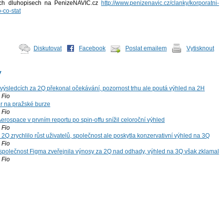
ích dluhopisech na PenizeNAVIC.cz
http://www.penizenavic.cz/clanky/korporatni-
-co-stat
Diskutovat
Facebook
Poslat emailem
Vytisknout
y
výsledcích za 2Q překonal očekávání, pozornost trhu ale poutá výhled na 2H
Fio
r na pražské burze
Fio
rospace v prvním reportu po spin-offu snížil celoroční výhled
Fio
2Q zrychlilo růst uživatelů, společnost ale poskytla konzervativní výhled na 3Q
Fio
společnost Figma zveřejnila výnosy za 2Q nad odhady, výhled na 3Q však zklamal
Fio