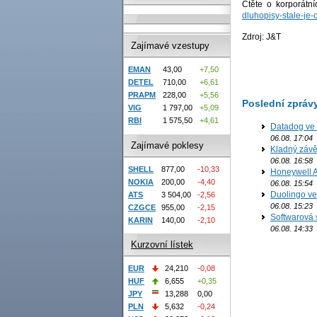
Čtěte o korporátn
dluhopisy-stale-je-o
Zdroj: J&T
Zajímavé vzestupy
EMAN
43,00
+7,50
DETEL
710,00
+6,61
PRAPM
228,00
+5,56
Poslední zpráv
VIG
1 797,00
+5,09
RBI
1 575,50
+4,61
Datadog ve 
06.08. 17:04
Zajímavé poklesy
Kladný závě
06.08. 16:58
SHELL
877,00
-10,33
Honeywell Ae
NOKIA
200,00
-4,40
06.08. 15:54
Duolingo ve 
ATS
3 504,00
-2,56
06.08. 15:23
CZGCE
955,00
-2,15
Softwarová 
KARIN
140,00
-2,10
06.08. 14:33
Kurzovní lístek
EUR
24,210
-0,08
HUF
6,655
+0,35
JPY
13,288
0,00
PLN
5,632
-0,24