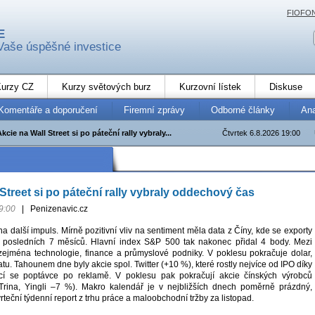
FIOFO
E
Vaše úspěšné investice
urzy CZ
Kurzy světových burz
Kurzovní lístek
Diskuse
Komentáře a doporučení
Firemní zprávy
Odborné články
An
kcie na Wall Street si po páteční rally vybraly...
Čtvrtek 6.8.2026 19:00
Street si po páteční rally vybraly oddechový čas
9:00
|
Penizenavic.cz
 na další impuls. Mírně pozitivní vliv na sentiment měla data z Číny, kde se exporty
a posledních 7 měsíců. Hlavní index S&P 500 tak nakonec přidal 4 body. Mezi
 zejména technologie, finance a průmyslové podniky. V poklesu pokračuje dolar,
atu. Tahounem dne byly akcie spol. Twitter (+10 %), které rostly nejvíce od IPO díky
cí se poptávce po reklamě. V poklesu pak pokračují akcie čínských výrobců
(Trina, Yingli –7 %). Makro kalendář je v nejbližších dnech poměrně prázdný,
vrteční týdenní report z trhu práce a maloobchodní tržby za listopad.