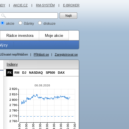
NDY
|
AKCIE.CZ
|
RM-SYSTÉM
|
E-BROKER
akcie
články
diskuze
Rádce investora
Moje akcie
alýzy
Uživatel nepřihlášen
|
Přihlásit se
|
Zaregistrovat se
Indexy
PX
RM
DJ
NASDAQ
SP500
DAX
06.08.2026