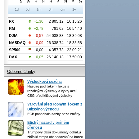
1d
5d
1m
3m
6m
1y
PX
+1,30
2 805,12
16:15:26
RM
+2,78
781,62
16:54:40
DJIA
-0,57
54 038,83
18:39:08
NASDAQ
-0,09
26 338,74
18:38:58
SP500
0,00
4 357,73
22.09.21
DAX
+0,05
26 140,13
17:50:00
Odborné články
Výsledková sezóna
Nasdaq pod tlakem, luxus s
rozdílnými výsledky a vývoj akcií
CSG před klíčovými výsledky
Varování před ropným šokem z
Blízkého východu
ECB ponechala sazby beze změny
Etický hazard v přímém
přenosu
Trumpovy další dokumenty odhalují
zběsilé tempo obchodování na burze