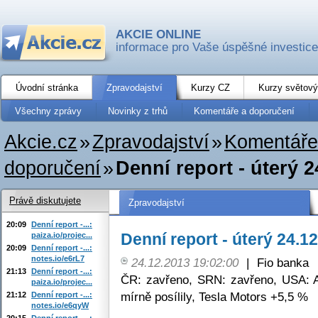
AKCIE ONLINE
informace pro Vaše úspěšné investice
Úvodní stránka
Zpravodajství
Kurzy CZ
Kurzy světový
Všechny zprávy
Novinky z trhů
Komentáře a doporučení
Akcie.cz
»
Zpravodajství
»
Komentáře
doporučení
»
Denní report - úterý 2
Právě diskutujete
Zpravodajství
20:09
Denní report -...:
Denní report - úterý 24.1
paiza.io/projec...
20:09
Denní report -...:
notes.io/e6rL7
24.12.2013 19:02:00
|
Fio banka
21:13
Denní report -...:
ČR: zavřeno, SRN: zavřeno, USA: A
paiza.io/projec...
mírně posílily, Tesla Motors +5,5 %
21:12
Denní report -...:
notes.io/e6qyW
20:15
Denní report -...: