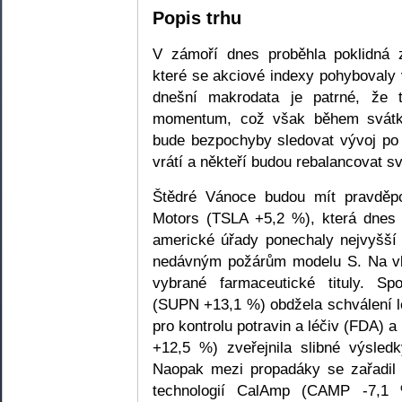
Popis trhu
V zámoří dnes proběhla poklidná
které se akciové indexy pohybovaly
dnešní makrodata je patrné, že t
momentum, což však během svátků
bude bezpochyby sledovat vývoj po 
vrátí a někteří budou rebalancovat svá
Štědré Vánoce budou mít pravděpo
Motors (TSLA +5,2 %), která dnes o
americké úřady ponechaly nejvyšší
nedávným požárům modelu S. Na vl
vybrané farmaceutické tituly. Sp
(SUPN +13,1 %) obdžela schválení 
pro kontrolu potravin a léčiv (FDA)
+12,5 %) zveřejnila slibné výsledk
Naopak mezi propadáky se zařadil 
technologií CalAmp (CAMP -7,1 