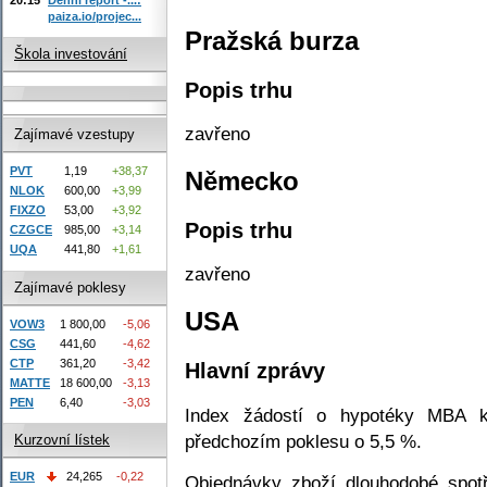
paiza.io/projec...
Pražská burza
Škola investování
Popis trhu
zavřeno
Zajímavé vzestupy
PVT
1,19
+38,37
Německo
NLOK
600,00
+3,99
FIXZO
53,00
+3,92
Popis trhu
CZGCE
985,00
+3,14
UQA
441,80
+1,61
zavřeno
Zajímavé poklesy
USA
VOW3
1 800,00
-5,06
CSG
441,60
-4,62
CTP
361,20
-3,42
Hlavní zprávy
MATTE
18 600,00
-3,13
PEN
6,40
-3,03
Index žádostí o hypotéky MBA k
předchozím poklesu o 5,5 %.
Kurzovní lístek
EUR
24,265
-0,22
Objednávky zboží dlouhodobé spotř