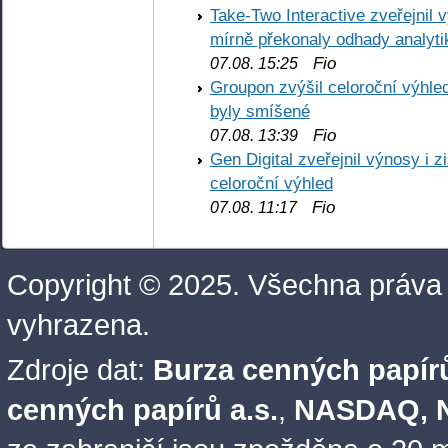
Take-Two Interactive zveřejnil 
mírně překonaly odhady analyti
Fio
07.08. 15:25
Groupon zvýšil celoroční výhl
byly smíšené
Fio
07.08. 13:39
Gen Digital zveřejnil výnosy i 
celoroční výhled
Fio
07.08. 11:17
Copyright © 2025. Všechna práva
vyhrazena.
Zdroje dat:
Burza cenných papírů
cenných papírů a.s.
,
NASDAQ, N