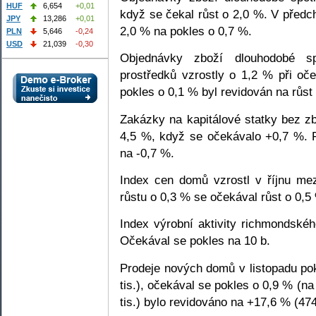
HUF
6,654
+0,01
když se čekal růst o 2,0 %. V předc
JPY
13,286
+0,01
2,0 % na pokles o 0,7 %.
PLN
5,646
-0,24
USD
21,039
-0,30
Objednávky zboží dlouhodobé sp
prostředků vzrostly o 1,2 % při o
pokles o 0,1 % byl revidován na růst
Zakázky na kapitálové statky bez zbr
4,5 %, když se očekávalo +0,7 %. 
na -0,7 %.
Index cen domů vzrostl v říjnu m
růstu o 0,3 % se očekával růst o 0,5
Index výrobní aktivity richmondské
Očekával se pokles na 10 b.
Prodeje nových domů v listopadu po
tis.), očekával se pokles o 0,9 % (n
tis.) bylo revidováno na +17,6 % (474 