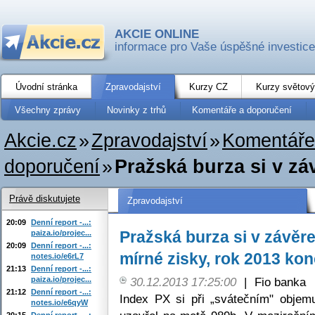
AKCIE ONLINE
informace pro Vaše úspěšné investice
Úvodní stránka
Zpravodajství
Kurzy CZ
Kurzy světový
Všechny zprávy
Novinky z trhů
Komentáře a doporučení
Akcie.cz
»
Zpravodajství
»
Komentáře
doporučení
»
Pražská burza si v zá
Právě diskutujete
Zpravodajství
20:09
Denní report -...:
Pražská burza si v závěr
paiza.io/projec...
20:09
Denní report -...:
mírné zisky, rok 2013 kon
notes.io/e6rL7
21:13
Denní report -...:
paiza.io/projec...
30.12.2013 17:25:00
|
Fio banka
21:12
Denní report -...:
Index PX si při „svátečním" objem
notes.io/e6qyW
20:15
Denní report -...: