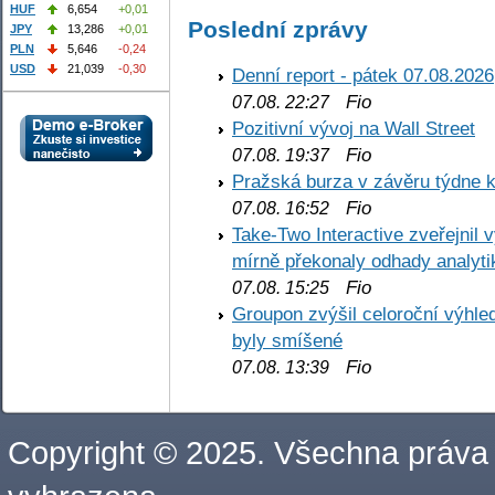
HUF
6,654
+0,01
Poslední zprávy
JPY
13,286
+0,01
PLN
5,646
-0,24
USD
21,039
-0,30
Denní report - pátek 07.08.2026
Fio
07.08. 22:27
Pozitivní vývoj na Wall Street
Fio
07.08. 19:37
Pražská burza v závěru týdne k
Fio
07.08. 16:52
Take-Two Interactive zveřejnil 
mírně překonaly odhady analyti
Fio
07.08. 15:25
Groupon zvýšil celoroční výhl
byly smíšené
Fio
07.08. 13:39
Copyright © 2025. Všechna práva