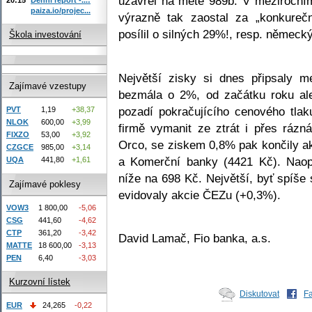
uzavřel na metě 989b. V meziročním
paiza.io/projec...
výrazně tak zaostal za „konkureč
posílil o silných 29%!, resp. němec
Škola investování
Největší zisky si dnes připsaly 
Zajímavé vzestupy
bezmála o 2%, od začátku roku ale
pozadí pokračujícího cenového tlak
PVT
1,19
+38,37
NLOK
600,00
+3,99
firmě vymanit ze ztrát i přes rázn
FIXZO
53,00
+3,92
Orco, se ziskem 0,8% pak končily ak
CZGCE
985,00
+3,14
a Komerční banky (4421 Kč). Naop
UQA
441,80
+1,61
níže na 698 Kč. Největší, byť spíše
Zajímavé poklesy
evidovaly akcie ČEZu (+0,3%).
VOW3
1 800,00
-5,06
CSG
441,60
-4,62
CTP
361,20
-3,42
David Lamač, Fio banka, a.s.
MATTE
18 600,00
-3,13
PEN
6,40
-3,03
Kurzovní lístek
Diskutovat
F
EUR
24,265
-0,22