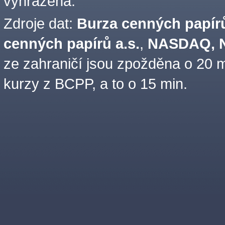
vyhrazena.
Zdroje dat:
Burza cenných papírů
cenných papírů a.s.
,
NASDAQ, N
ze zahraničí jsou zpožděna o 20 m
kurzy z BCPP, a to o 15 min.