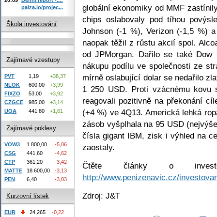
globální ekonomiky od MMF zastínily
paiza.io/projec...
chips oslabovaly pod tíhou povýs
Škola investování
Johnson (-1 %), Verizon (-1,5 %) a
naopak těžil z růstu akcií spol. Al
od JPMorgan. Dařilo se také Dow
Zajímavé vzestupy
nákupu podílu ve společnosti ze str
mírně oslabující dolar se nedařilo zl
PVT
1,19
+38,37
NLOK
600,00
+3,99
1 250 USD. Proti vzácnému kovu se
FIXZO
53,00
+3,92
reagovali pozitivně na překonání cí
CZGCE
985,00
+3,14
(+4 %) ve 4Q13. Americká lehká ro
UQA
441,80
+1,61
zásob vyšplhala na 95 USD (nejvýše 
Zajímavé poklesy
čísla gigant IBM, zisk i výhled na c
VOW3
1 800,00
-5,06
zaostaly.
CSG
441,60
-4,62
CTP
361,20
-3,42
Čtěte články o investo
MATTE
18 600,00
-3,13
http://www.penizenavic.cz/investovan
PEN
6,40
-3,03
Zdroj: J&T
Kurzovní lístek
EUR
24,265
-0,22