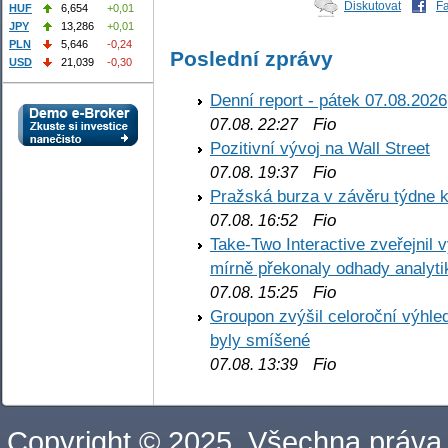
Diskutovat
F
HUF
6,654
+0,01
JPY
13,286
+0,01
PLN
5,646
-0,24
Poslední zprávy
USD
21,039
-0,30
Denní report - pátek 07.08.2026
Fio
07.08. 22:27
Pozitivní vývoj na Wall Street
Fio
07.08. 19:37
Pražská burza v závěru týdne k
Fio
07.08. 16:52
Take-Two Interactive zveřejnil 
mírně překonaly odhady analyti
Fio
07.08. 15:25
Groupon zvýšil celoroční výhl
byly smíšené
Fio
07.08. 13:39
Copyright © 2025. Všechna práva