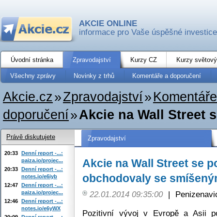
AKCIE ONLINE
informace pro Vaše úspěšné investice
Úvodní stránka
Zpravodajství
Kurzy CZ
Kurzy světový
Všechny zprávy
Novinky z trhů
Komentáře a doporučení
Akcie.cz
»
Zpravodajství
»
Komentáře
doporučení
»
Akcie na Wall Street 
Právě diskutujete
Zpravodajství
20:33
Denní report -...:
Akcie na Wall Street se 
paiza.io/projec...
20:33
Denní report -...:
obchodovaly se smíšeným
notes.io/e6iyb
12:47
Denní report -...:
paiza.io/projec...
22.01.2014 09:35:00
|
Penizenavi
12:46
Denní report -...:
notes.io/e6yWX
Pozitivní vývoj v Evropě a Asii
20:09
Denní report -...: