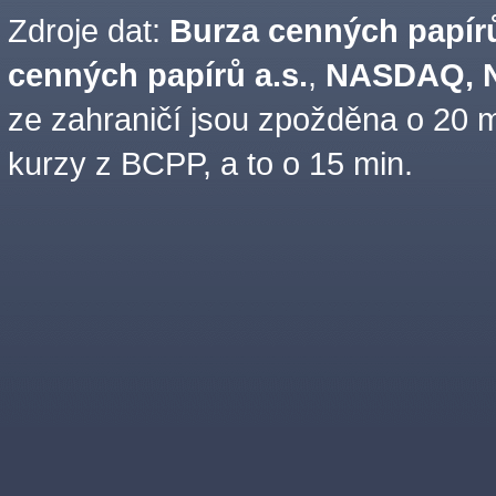
Zdroje dat:
Burza cenných papírů
cenných papírů a.s.
,
NASDAQ, N
ze zahraničí jsou zpožděna o 20 m
kurzy z BCPP, a to o 15 min.