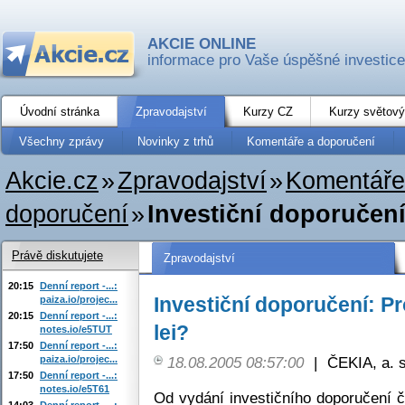
AKCIE ONLINE
informace pro Vaše úspěšné investice
Úvodní stránka
Zpravodajství
Kurzy CZ
Kurzy světový
Všechny zprávy
Novinky z trhů
Komentáře a doporučení
Akcie.cz
»
Zpravodajství
»
Komentáře
doporučení
»
Investiční doporučení
Právě diskutujete
Zpravodajství
20:15
Denní report -...:
Investiční doporučení: P
paiza.io/projec...
20:15
Denní report -...:
lei?
notes.io/e5TUT
17:50
Denní report -...:
paiza.io/projec...
18.08.2005 08:57:00
|
ČEKIA, a. s
17:50
Denní report -...:
notes.io/e5T61
Od vydání investičního doporučení 
14:03
Denní report -...: