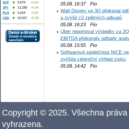
HUF
6,679
+0,01
Fio
05.08. 16:37
JPY
13,288
+0,44
Walt Disney ve 3Q překonal odha
PLN
5,618
+0,01
a zvýšil cíl zpětných odkupů
USD
20,937
+0,38
Fio
05.08. 16:23
Uber reportoval výsledky za 2Q,
EBITDA překonaly odhady analy
Fio
05.08. 15:55
Softwarová společnost NiCE ve
zvýšila celoroční výhled zisku
Fio
05.08. 14:42
Copyright © 2025. Všechna práva
vyhrazena.