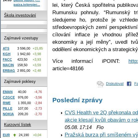
lei, který Česká spořitelna publikov
paiza.io/projec...
Rumunsku pohnuly. “Rumunský tr
Škola investování
sledujeme ho, protože je vzhled
středoevropských zemí perspektivní
cílování inflace je vhodnou příle
Zajímavé vzestupy
ekonomiky a její měny”, uvedl tvů
oddělení ekonomických a strategický
ATS
3 596,00
+15,85
KGH
1 942,60
+3,98
FACC
423,50
+3,93
Více informací iPOINT:
http
MACIN
158,50
+3,59
article=48166
ERBAG
2 891,00
+2,48
Zajímavé poklesy
Diskutovat
F
EMAN
40,00
-4,76
CZGCE
976,00
-3,56
Poslední zprávy
RWE
1 355,00
-2,84
PILLE
107,00
-2,73
CVS Health ve 2Q překonala odh
NOKIA
209,20
-2,70
akcie klesají kvůli obavám o ro
Kurzovní lístek
Fio
05.08. 17:14
Pražská burza při smíšeném výv
EUR
24,190
+0,04