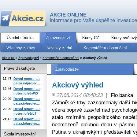
AKCIE ONLINE
informace pro Vaše úspěšné investice
Úvodní stránka
Zpravodajství
Kurzy CZ
Kurzy světový
Všechny zprávy
Novinky z trhů
Komentáře a doporučení
Akcie.cz
»
Zpravodajství
»
Komentáře a doporučení
»
Akciový výhled
Právě diskutujete
Zpravodajství
12:47
Denní report -...:
Akciový výhled
paiza.io/projec...
12:46
Denní report -...:
notes.io/e6yWX
27.08.2014 08:48:23
|
Fio banka
20:09
Denní report -...:
Zámořské trhy zaznamenaly další hi
paiza.io/projec...
včera poprvé uzavřel nad psycholog
20:09
Denní report -...:
notes.io/e6rL7
stalo zmírnění geopolitického napět
21:13
Denní report -...:
neomezeně dlouhou dobu v pásmu G
paiza.io/projec...
Putina s ukrajinskými představiteli v
Škola investování