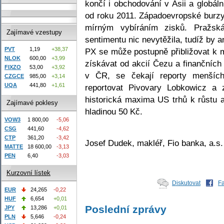
končí i obchodování v Asii a globál
od roku 2011. Západoevropské burzy
mírným vybíráním zisků. Pražská
Zajímavé vzestupy
sentimentu nic nevytěžila, tudíž by 
PVT
1,19
+38,37
PX se může postupně přibližovat k
NLOK
600,00
+3,99
získávat od akcií Čezu a finančních
FIXZO
53,00
+3,92
v ČR, se čekají reporty menšíc
CZGCE
985,00
+3,14
UQA
441,80
+1,61
reportovat Pivovary Lobkowicz a
historická maxima US trhů k růstu a
Zajímavé poklesy
hladinou 50 Kč.
VOW3
1 800,00
-5,06
CSG
441,60
-4,62
CTP
361,20
-3,42
Josef Dudek, makléř, Fio banka, a.s.
MATTE
18 600,00
-3,13
PEN
6,40
-3,03
Kurzovní lístek
Diskutovat
F
EUR
24,265
-0,22
HUF
6,654
+0,01
Poslední zprávy
JPY
13,286
+0,01
PLN
5,646
-0,24