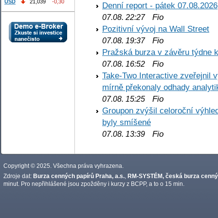
USD
21,039
-0,30
Denní report - pátek 07.08.2026
Fio
07.08. 22:27
Pozitivní vývoj na Wall Street
Fio
07.08. 19:37
Pražská burza v závěru týdne k
Fio
07.08. 16:52
Take-Two Interactive zveřejnil 
mírně překonaly odhady analyti
Fio
07.08. 15:25
Groupon zvýšil celoroční výhl
byly smíšené
Fio
07.08. 13:39
Copyright © 2025. Všechna práva vyhrazena.
Zdroje dat:
Burza cenných papírů Praha, a.s.
,
RM-SYSTÉM, česká burza cennýc
minut. Pro nepřihlášené jsou zpožděny i kurzy z BCPP, a to o 15 min.