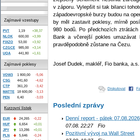
v záporu. Vylepšit si tak bilanci toh
západoevropské burzy budou na ope
Zajímavé vzestupy
by měl zastavit poklesy, mírně pos
980 bodů. Po předchozích ztrátách
PVT
1,19
+38,37
Bank a včerejší pokles umazávat 
NLOK
600,00
+3,99
FIXZO
53,00
+3,92
pravděpodobně zůstane na Čezu.
CZGCE
985,00
+3,14
UQA
441,80
+1,61
Josef Dudek, makléř, Fio banka, a.s.
Zajímavé poklesy
VOW3
1 800,00
-5,06
CSG
441,60
-4,62
CTP
361,20
-3,42
Diskutovat
F
MATTE
18 600,00
-3,13
PEN
6,40
-3,03
Poslední zprávy
Kurzovní lístek
Denní report - pátek 07.08.2026
EUR
24,265
-0,22
HUF
6,654
+0,01
Fio
07.08. 22:27
JPY
13,286
+0,01
Pozitivní vývoj na Wall Street
PLN
5,646
-0,24