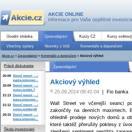
AKCIE ONLINE
informace pro Vaše úspěšné investice
Úvodní stránka
Zpravodajství
Kurzy CZ
Kurzy světový
Všechny zprávy
Novinky z trhů
Komentáře a doporučení
Akcie.cz
»
Zpravodajství
»
Komentáře a doporučení
»
Akciový výhled
Právě diskutujete
Zpravodajství
20:09
Denní report -...:
Akciový výhled
paiza.io/projec...
20:09
Denní report -...:
notes.io/e6rL7
25.09.2014 08:41:04
|
Fio banka
21:13
Denní report -...:
paiza.io/projec...
Wall Street ve včerejší seanci p
21:12
Denní report -...:
zakončily na denních maximech. B
notes.io/e6qyW
20:15
Denní report -...:
ohledně prodeje nových domů a ob
paiza.io/projec...
které taktéž přerušily poklesy z úv
Škola investování
zlepšený sentiment nestihla zareag