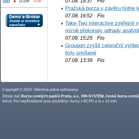
Fio
07.08. 19:37
USD
21,039
-0,30
Pražská burza v závěru týdne k
Fio
07.08. 16:52
Take-Two Interactive zveřejnil 
mírně překonaly odhady analyti
Fio
07.08. 15:25
Groupon zvýšil celoroční výhl
byly smíšené
Fio
07.08. 13:39
Copyright © 2025. Všechna práva vyhrazena.
Zdroje dat:
Burza cenných papírů Praha, a.s.
,
RM-SYSTÉM, česká burza cennýc
minut. Pro nepřihlášené jsou zpožděny i kurzy z BCPP, a to o 15 min.