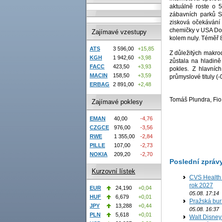
aktuálně roste o 
zábavních parků Si
zisková očekávání 
chemičky v USA Dow
Zajímavé vzestupy
kolem nuly. Téměř 80
ATS
3 596,00
+15,85
Z důležitých makrod
KGH
1 942,60
+3,98
zůstala na hladině
FACC
423,50
+3,93
pokles. Z hlavních
MACIN
158,50
+3,59
průmyslové tituly (-
ERBAG
2 891,00
+2,48
Tomáš Plundra, Fio 
Zajímavé poklesy
EMAN
40,00
-4,76
CZGCE
976,00
-3,56
RWE
1 355,00
-2,84
PILLE
107,00
-2,73
NOKIA
209,20
-2,70
Poslední zpráv
Kurzovní lístek
CVS Health 
rok 2027
EUR
24,190
+0,04
05.08. 17:14
HUF
6,679
+0,01
Pražská bur
JPY
13,288
+0,44
05.08. 16:37
PLN
5,618
+0,01
Walt Disney 