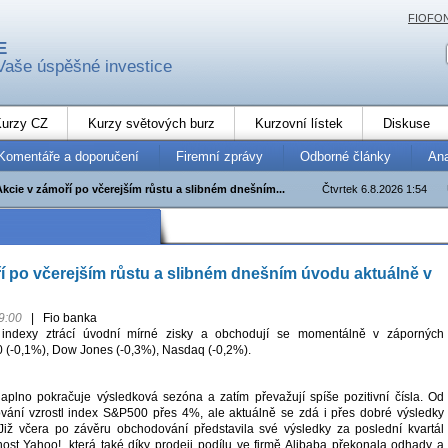
FIOFO
E
Vaše úspěšné investice
urzy CZ
Kurzy světových burz
Kurzovní lístek
Diskuse
Komentáře a doporučení
Firemní zprávy
Odborné články
An
Akcie v zámoří po včerejším růstu a slibném dnešním...
Čtvrtek 6.8.2026 1:54
í po včerejším růstu a slibném dnešním úvodu aktuálně v
9:00
|
Fio banka
 indexy ztrácí úvodní mírné zisky a obchodují se momentálně v záporných
(-0,1%), Dow Jones (-0,3%), Nasdaq (-0,2%).
plno pokračuje výsledková sezóna a zatím převažují spíše pozitivní čísla. Od
vání vzrostl index S&P500 přes 4%, ale aktuálně se zdá i přes dobré výsledky
Již včera po závěru obchodování představila své výsledky za poslední kvartál
nost Yahoo!, která také díky prodeji podílu ve firmě Alibaba překonala odhady a