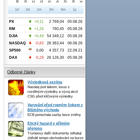
1d
5d
1m
3m
6m
1y
PX
+0,11
2 769,04
05.08.26
RM
+1,26
760,45
05.08.26
DJIA
+0,49
54 349,12
05.08.26
NASDAQ
-0,83
26 363,44
06.08.26
SP500
0,00
4 357,73
22.09.21
DAX
-0,29
26 126,30
05.08.26
Odborné články
Výsledková sezóna
Nasdaq pod tlakem, luxus s
rozdílnými výsledky a vývoj akcií
CSG před klíčovými výsledky
Varování před ropným šokem z
Blízkého východu
ECB ponechala sazby beze změny
Etický hazard v přímém
přenosu
Trumpovy další dokumenty odhalují
zběsilé tempo obchodování na burze