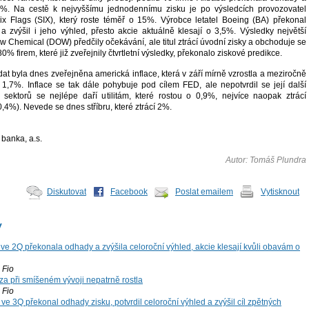
5%. Na cestě k nejvyššímu jednodennímu zisku je po výsledcích provozovatel
x Flags (SIX), který roste téměř o 15%. Výrobce letatel Boeing (BA) překonal
a zvýšil i jeho výhled, přesto akcie aktuálně klesají o 3,5%. Výsledky největší
 Chemical (DOW) předčily očekávání, ale titul ztrácí úvodní zisky a obchoduje se
% firem, které již zveřejnily čtvrtletní výsledky, překonalo ziskové predikce.
at byla dnes zveřejněna americká inflace, která v září mírně vzrostla a meziročně
 1,7%. Inflace se tak dále pohybuje pod cílem FED, ale nepotvrdil se její další
 sektorů se nejlépe daří utilitám, které rostou o 0,9%, nejvíce naopak ztrácí
0,4%). Nevede se dnes stříbru, které ztrácí 2%.
banka, a.s.
Autor: Tomáš Plundra
Diskutovat
Facebook
Poslat emailem
Vytisknout
y
ve 2Q překonala odhady a zvýšila celoroční výhled, akcie klesají kvůli obavám o
Fio
za při smíšeném vývoji nepatrně rostla
Fio
ve 3Q překonal odhady zisku, potvrdil celoroční výhled a zvýšil cíl zpětných