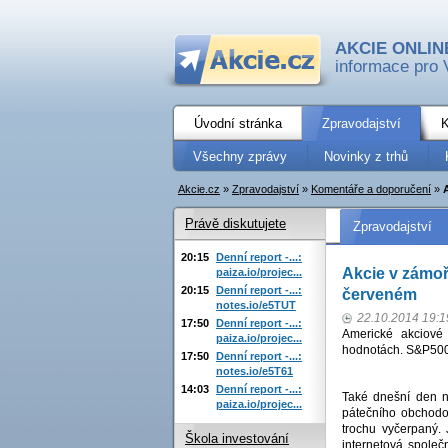
AKCIE ONLIN
informace pro 
Úvodní stránka
Zpravodajství
K
Všechny zprávy
Novinky z trhů
Akcie.cz
»
Zpravodajství
»
Komentáře a doporučení
»
Právě diskutujete
Zpravodajství
20:15
Denní report -...:
Akcie v zámoř
paiza.io/projec...
20:15
Denní report -...:
červeném
notes.io/e5TUT
22.10.2014 19:1
17:50
Denní report -...:
Americké akciové
paiza.io/projec...
hodnotách. S&P500 
17:50
Denní report -...:
notes.io/e5T61
14:03
Denní report -...:
Také dnešní den na
paiza.io/projec...
pátečního obchodo
trochu vyčerpaný. 
Škola investování
internetová společ