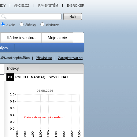
NDY
|
AKCIE.CZ
|
RM-SYSTÉM
|
E-BROKER
akcie
články
diskuze
Rádce investora
Moje akcie
alýzy
Uživatel nepřihlášen
|
Přihlásit se
|
Zaregistrovat se
Indexy
PX
RM
DJ
NASDAQ
SP500
DAX
06.08.2026