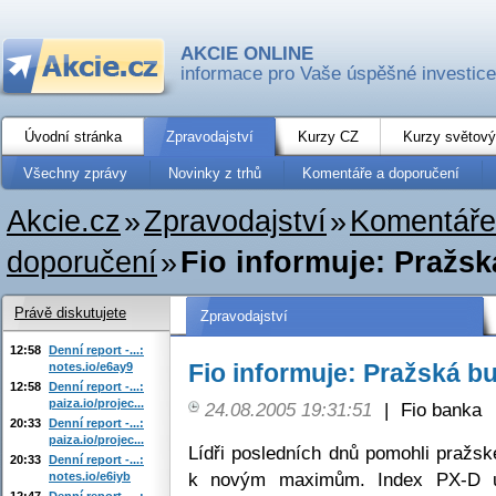
AKCIE ONLINE
informace pro Vaše úspěšné investice
Úvodní stránka
Zpravodajství
Kurzy CZ
Kurzy světový
Všechny zprávy
Novinky z trhů
Komentáře a doporučení
Akcie.cz
»
Zpravodajství
»
Komentáře
doporučení
»
Fio informuje: Pražsk
Právě diskutujete
Zpravodajství
12:58
Denní report -...:
Fio informuje: Pražská b
notes.io/e6ay9
12:58
Denní report -...:
paiza.io/projec...
24.08.2005 19:31:51
|
Fio banka
20:33
Denní report -...:
paiza.io/projec...
Lídři posledních dnů pomohli pražs
20:33
Denní report -...:
k novým maximům. Index PX-D u
notes.io/e6iyb
12:47
Denní report -...: