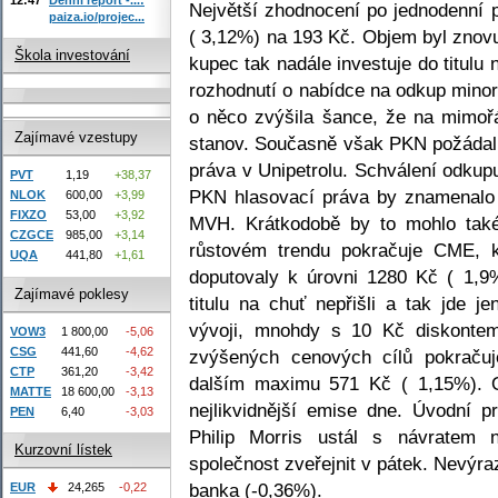
Největší zhodnocení po jednodenní 
paiza.io/projec...
( 3,12%) na 193 Kč. Objem byl znov
Škola investování
kupec tak nadále investuje do titul
rozhodnutí o nabídce na odkup minor
o něco zvýšila šance, že na mimo
Zajímavé vzestupy
stanov. Současně však PKN požádal
práva v Unipetrolu. Schválení odkup
PVT
1,19
+38,37
PKN hlasovací práva by znamenalo
NLOK
600,00
+3,99
FIXZO
53,00
+3,92
MVH. Krátkodobě by to mohlo také 
CZGCE
985,00
+3,14
růstovém trendu pokračuje CME, 
UQA
441,80
+1,61
doputovaly k úrovni 1280 Kč ( 1,9
Zajímavé poklesy
titulu na chuť nepřišli a tak jde 
vývoji, mnohdy s 10 Kč diskontem
VOW3
1 800,00
-5,06
CSG
441,60
-4,62
zvýšených cenových cílů pokraču
CTP
361,20
-3,42
dalším maximu 571 Kč ( 1,15%). O
MATTE
18 600,00
-3,13
nejlikvidnější emise dne. Úvodní 
PEN
6,40
-3,03
Philip Morris ustál s návratem
Kurzovní lístek
společnost zveřejnit v pátek. Nevý
banka (-0,36%).
EUR
24,265
-0,22