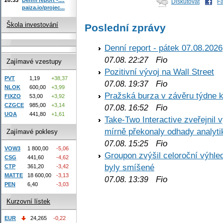
Diskutovat
F
paiza.io/projec...
Škola investování
Poslední zprávy
Denní report - pátek 07.08.2026
Fio
07.08. 22:27
Zajímavé vzestupy
Pozitivní vývoj na Wall Street
PVT
1,19
+38,37
Fio
07.08. 19:37
NLOK
600,00
+3,99
Pražská burza v závěru týdne k
FIXZO
53,00
+3,92
CZGCE
985,00
+3,14
Fio
07.08. 16:52
UQA
441,80
+1,61
Take-Two Interactive zveřejnil 
mírně překonaly odhady analyti
Zajímavé poklesy
Fio
07.08. 15:25
VOW3
1 800,00
-5,06
Groupon zvýšil celoroční výhl
CSG
441,60
-4,62
byly smíšené
CTP
361,20
-3,42
MATTE
18 600,00
-3,13
Fio
07.08. 13:39
PEN
6,40
-3,03
Kurzovní lístek
EUR
24,265
-0,22