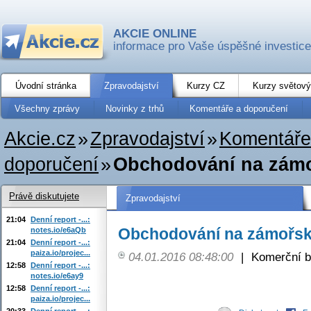
AKCIE ONLINE
informace pro Vaše úspěšné investice
Úvodní stránka
Zpravodajství
Kurzy CZ
Kurzy světový
Všechny zprávy
Novinky z trhů
Komentáře a doporučení
Akcie.cz
»
Zpravodajství
»
Komentáře
doporučení
»
Obchodování na zámo
Právě diskutujete
Zpravodajství
21:04
Denní report -...:
Obchodování na zámořský
notes.io/e6aQb
21:04
Denní report -...:
paiza.io/projec...
04.01.2016 08:48:00
|
Komerční b
12:58
Denní report -...:
notes.io/e6ay9
12:58
Denní report -...:
paiza.io/projec...
20:33
Denní report -...: