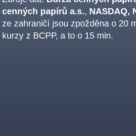
cenných papírů a.s.
,
NASDAQ, N
ze zahraničí jsou zpožděna o 20 m
kurzy z BCPP, a to o 15 min.