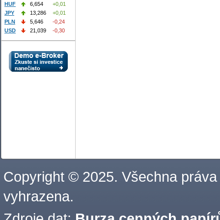
HUF
6,654
+0,01
JPY
13,286
+0,01
PLN
5,646
-0,24
USD
21,039
-0,30
Copyright © 2025. Všechna práva
vyhrazena.
Zdroje dat:
Burza cenných papírů