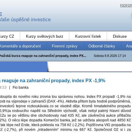
FIOFO
E
Vaše úspěšné investice
urzy CZ
Kurzy světových burz
Kurzovní lístek
Diskuse
Komentáře a doporučení
Firemní zprávy
Odborné články
An
Pražská burza reaguje na zahraniční propady, index PX...
Sobota 8.8.2026 17:14
 reaguje na zahraniční propady, index PX -1,9%
4:53
|
Fio banka
stoupila do nového roku zrovna tou správnou nohou. Index PX propadl -1,9% na
sti na výprodeje v zahraničí (DAX -4%). Aktivita přitom byla hodně podprůměrná,
 investorů teprve rozkoukávala co se vlastně děje. Kromě hmatatelného propadu
6,9%)a rostoucího napětí na Středním východě, však nebyl patrný hlavní důvod
EZu se po většinu dne obchodovaly nad 435 Kč, ale závěrečná aukce přitlačila
,2%). O něco lépe dopadla Komerční banka, jež se udržela alespoň nad 4850 Kč
jí tak lépe než Erste, která poklesla na 758 Kč (-2,2%). Pojišťovna VIG propadla na
č (-2,7%), při novém „intradenním“ minimu na 667 Kč. Společnost O2 si i za