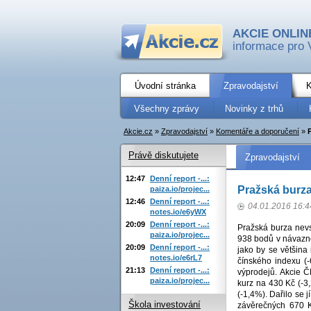
AKCIE ONLIN
informace pro 
Úvodní stránka
Zpravodajství
K
Všechny zprávy
Novinky z trhů
Akcie.cz
»
Zpravodajství
»
Komentáře a doporučení
»
Právě diskutujete
Zpravodajství
12:47
Denní report -...:
Pražská burza
paiza.io/projec...
12:46
Denní report -...:
04.01.2016 16:4
notes.io/e6yWX
20:09
Denní report -...:
Pražská burza nev
paiza.io/projec...
938 bodů v návazno
20:09
Denní report -...:
jako by se většina
notes.io/e6rL7
čínského indexu (-
21:13
Denní report -...:
výprodejů. Akcie Č
paiza.io/projec...
kurz na 430 Kč (-3
(-1,4%). Dařilo se 
Škola investování
závěrečných 670 K