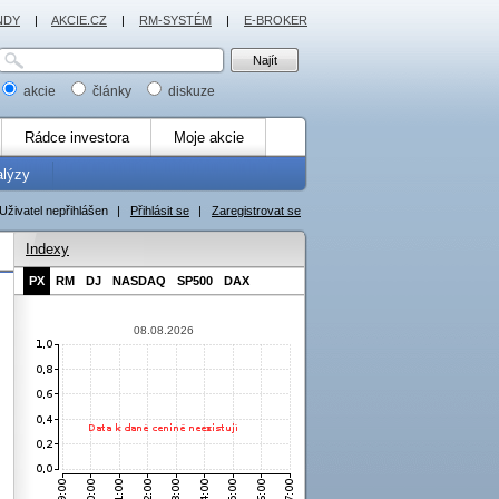
NDY
|
AKCIE.CZ
|
RM-SYSTÉM
|
E-BROKER
akcie
články
diskuze
Rádce investora
Moje akcie
alýzy
Uživatel nepřihlášen
|
Přihlásit se
|
Zaregistrovat se
Indexy
PX
RM
DJ
NASDAQ
SP500
DAX
08.08.2026