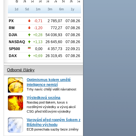
1d
5d
1m
3m
6m
1y
PX
-0,71
2 785,07
07.08.26
RM
-1,20
772,27
07.08.26
DJIA
+0,28
54 036,93
07.08.26
NASDAQ
+1,13
26 645,60
07.08.26
SP500
0,00
4 357,73
22.09.21
DAX
+0,69
26 319,45
07.08.26
Odborné články
Optimismus kolem umělé
inteligence nemizí
Trhy navíc chtějí vidět návratnost
Výsledková sezóna
Nasdaq pod tlakem, luxus s
rozdílnými výsledky a vývoj akcií
CSG před klíčovými výsledky
Varování před ropným šokem z
Blízkého východu
ECB ponechala sazby beze změny