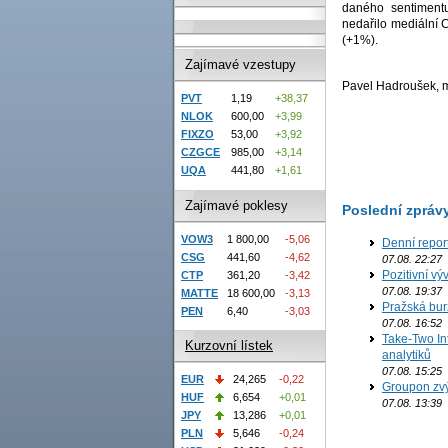
daného sentimentu
nedařilo mediální 
(+1%).
Zajímavé vzestupy
Pavel Hadroušek, ma
PVT
1,19
+38,37
NLOK
600,00
+3,99
FIXZO
53,00
+3,92
CZGCE
985,00
+3,14
UQA
441,80
+1,61
Zajímavé poklesy
Poslední zpráv
VOW3
1 800,00
-5,06
Denní repor
CSG
441,60
-4,62
07.08. 22:27
Pozitivní vý
CTP
361,20
-3,42
07.08. 19:37
MATTE
18 600,00
-3,13
Pražská bur
PEN
6,40
-3,03
07.08. 16:52
Take-Two In
Kurzovní lístek
analytiků
07.08. 15:25
EUR
24,265
-0,22
Groupon zvý
HUF
6,654
+0,01
07.08. 13:39
JPY
13,286
+0,01
PLN
5,646
-0,24