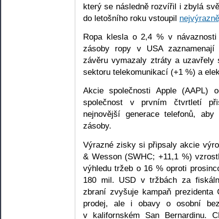
který se následně rozvířil i zbylá s
do letošního roku vstoupil
nejvýrazn
Ropa klesla o 2,4 % v návaznosti 
zásoby ropy v USA zaznamenají n
závěru vymazaly ztráty a uzavřely 
sektoru telekomunikací (+1 %) a el
Akcie společnosti Apple (AAPL)
společnost v prvním čtvrtletí p
nejnovější generace telefonů, aby 
zásoby.
Výrazné zisky si připsaly akcie výr
& Wesson (SWHC; +11,1 %) vzrostl
výhledu tržeb o 16 % oproti prosin
180 mil. USD v tržbách za fiskální
zbraní zvyšuje kampaň prezidenta 
prodej, ale i obavy o osobní bez
v kalifornském San Bernardinu. Ch