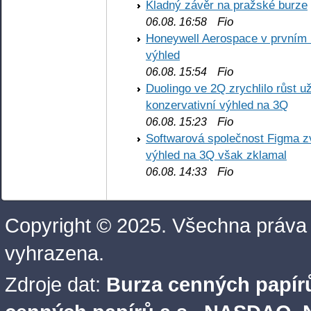
Kladný závěr na pražské burze
Fio
06.08. 16:58
Honeywell Aerospace v prvním re
výhled
Fio
06.08. 15:54
Duolingo ve 2Q zrychlilo růst už
konzervativní výhled na 3Q
Fio
06.08. 15:23
Softwarová společnost Figma z
výhled na 3Q však zklamal
Fio
06.08. 14:33
Copyright © 2025. Všechna práva
vyhrazena.
Zdroje dat:
Burza cenných papírů