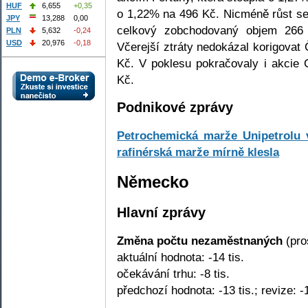
HUF
6,655
+0,35
o 1,22% na 496 Kč. Nicméně růst se
JPY
13,288
0,00
celkový zobchodovaný objem 266 
PLN
5,632
-0,24
USD
20,976
-0,18
Včerejší ztráty nedokázal korigovat
Kč. V poklesu pokračovaly i akcie 
Kč.
Podnikové zprávy
Petrochemická marže Unipetrolu v
rafinérská marže mírně klesla
Německo
Hlavní zprávy
Změna počtu nezaměstnaných
(pro
aktuální hodnota: -14 tis.
očekávání trhu: -8 tis.
předchozí hodnota: -13 tis.; revize: -1