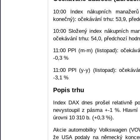
10:00 Index nákupních manažerů
konečný): očekávání trhu: 53,9, před
10:00 Složený index nákupních man
očekávání trhu: 54,0, předchozí hodn
11:00 PPI (m-m) (listopad): očekává
-0,3 %
11:00 PPI (y-y) (listopad): očekává
-3,1 %
Popis trhu
Index DAX dnes prošel relativně p
nevystoupil z pásma +-1 %. Hlavní
úrovni 10 310 b. (+0,3 %).
Akcie automobilky Volkswagen (VOW
že USA podaly na německý koncern