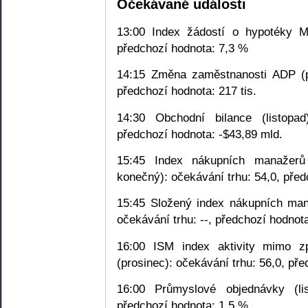
Očekávané události
13:00 Index žádostí o hypotéky MB
předchozí hodnota: 7,3 %
14:15 Změna zaměstnanosti ADP (pr
předchozí hodnota: 217 tis.
14:30 Obchodní bilance (listopad
předchozí hodnota: -$43,89 mld.
15:45 Index nákupních manažerů
konečný): očekávání trhu: 54,0, před
15:45 Složený index nákupních man
očekávání trhu: --, předchozí hodnota
16:00 ISM index aktivity mimo zp
(prosinec): očekávání trhu: 56,0, př
16:00 Průmyslové objednávky (li
předchozí hodnota: 1,5 %