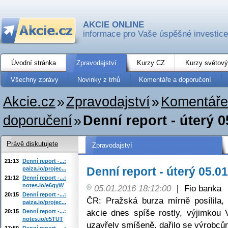
AKCIE ONLINE
informace pro Vaše úspěšné investice
Úvodní stránka
Zpravodajství
Kurzy CZ
Kurzy světový
Všechny zprávy
Novinky z trhů
Komentáře a doporučení
Akcie.cz
»
Zpravodajství
»
Komentáře
doporučení
»
Denní report - úterý 0
Právě diskutujete
Zpravodajství
21:13
Denní report -...:
Denní report - úterý 05.0
paiza.io/projec...
21:12
Denní report -...:
notes.io/e6qyW
05.01.2016 18:12:00
|
Fio banka
20:15
Denní report -...:
ČR: Pražská burza mírně posílila
paiza.io/projec...
akcie dnes spíše rostly, výjimkou
20:15
Denní report -...:
notes.io/e5TUT
uzavřely smíšeně, dařilo se výrobců
17:50
Denní report -...: