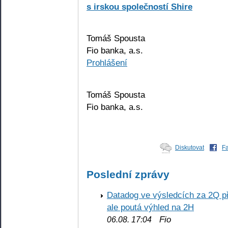
s irskou společností Shire
Tomáš Spousta
Fio banka, a.s.
Prohlášení
Tomáš Spousta
Fio banka, a.s.
Diskutovat
F
Poslední zprávy
Datadog ve výsledcích za 2Q př
ale poutá výhled na 2H
Fio
06.08. 17:04