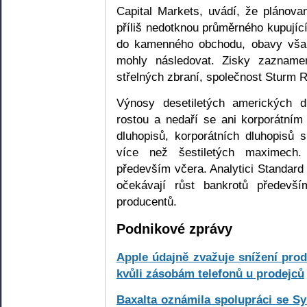
Capital Markets, uvádí, že plánova
příliš nedotknou průměrného kupující
do kamenného obchodu, obavy však
mohly následovat. Zisky zazname
střelných zbraní, společnost Sturm 
Výnosy desetiletých amerických d
rostou a nedaří se ani korporátním
dluhopisů, korporátních dluhopisů
více než šestiletých maximech.
především včera. Analytici Standard
očekávají růst bankrotů předevš
producentů.
Podnikové zprávy
Apple údajně zvažuje snížení prod
kvůli zásobám telefonů u prodejců
Baxalta oznámila spolupráci se Sy