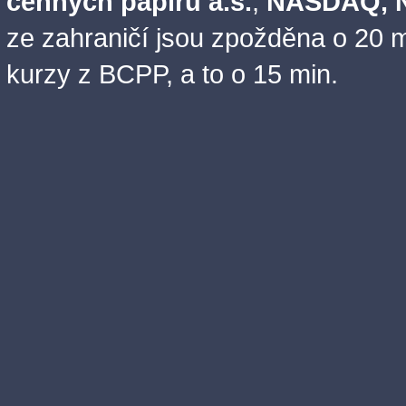
cenných papírů a.s.
,
NASDAQ, N
ze zahraničí jsou zpožděna o 20 m
kurzy z BCPP, a to o 15 min.