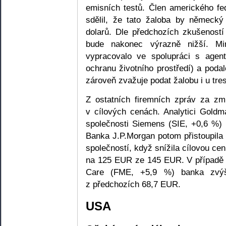
emisních testů. Člen amerického fed
sdělil, že tato žaloba by německý
dolarů. Dle předchozích zkušeností
bude nakonec výrazně nižší. Mi
vypracovalo ve spolupráci s agen
ochranu životního prostředí) a podal
zároveň zvažuje podat žalobu i u tre
Z ostatních firemních zpráv za zm
v cílových cenách. Analytici Goldm
společnosti Siemens (SIE, +0,6 %
Banka J.P.Morgan potom přistoupila
společností, když snížila cílovou c
na 125 EUR ze 145 EUR. V případě a
Care (FME, +5,9 %) banka zvýš
z předchozích 68,7 EUR.
USA