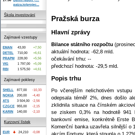
paiza.io/projec...
Škola investování
Pražská burza
Hlavní zprávy
Zajímavé vzestupy
Bilance státního rozpočtu
(prosinec
EMAN
43,00
+7,50
aktuální hodnota: -62,8 mld.
DETEL
710,00
+6,61
očekávání trhu: --
PRAPM
228,00
+5,56
VIG
1 797,00
+5,09
předchozí hodnota: -29,5 mld.
RBI
1 575,50
+4,61
Popis trhu
Zajímavé poklesy
Po včerejším nelichotivém vstupu
SHELL
877,00
-10,33
NOKIA
200,00
-4,40
odepsala téměř 2%, dnes došlo al
ATS
3 504,00
-2,56
zklidnila situace na čínském akcio
CZGCE
955,00
-2,15
se ziskem 0,3% na hodnotě 941 
KARIN
140,00
-2,10
bankovní emise, konkrétně Erste 
Kurzovní lístek
Komerční banka uzavřela silnější o 
EUR
24,210
-0,08
akcím Fortuny, která stoupla o 1,27%