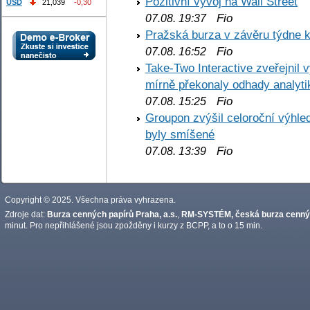
Pozitivní vývoj na Wall Street
USD
21,039
-0,30
Fio
07.08. 19:37
Pražská burza v závěru týdne k
Fio
07.08. 16:52
Take-Two Interactive zveřejnil 
mírně překonaly odhady analyti
Fio
07.08. 15:25
Groupon zvýšil celoroční výhl
byly smíšené
Fio
07.08. 13:39
Copyright © 2025. Všechna práva vyhrazena.
Zdroje dat:
Burza cenných papírů Praha, a.s.
,
RM-SYSTÉM, česká burza cennýc
minut. Pro nepřihlášené jsou zpožděny i kurzy z BCPP, a to o 15 min.