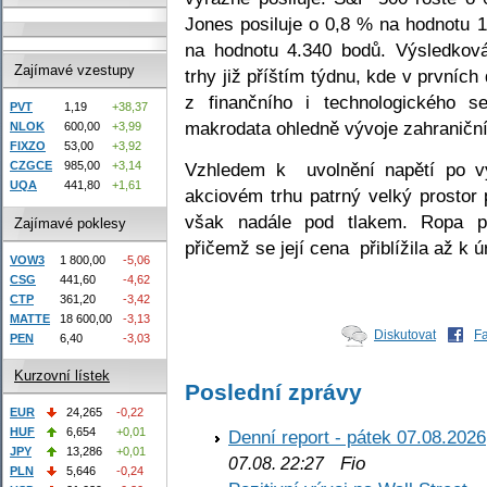
Jones posiluje o 0,8 % na hodnotu 
na hodnotu 4.340 bodů. Výsledková
Zajímavé vzestupy
trhy již příštím týdnu, kde v prvních
z finančního i technologického s
PVT
1,19
+38,37
makrodata ohledně vývoje zahraničn
NLOK
600,00
+3,99
FIXZO
53,00
+3,92
Vzhledem k uvolnění napětí po vý
CZGCE
985,00
+3,14
UQA
441,80
+1,61
akciovém trhu patrný velký prostor
však nadále pod tlakem. Ropa po
Zajímavé poklesy
přičemž se její cena přiblížila až k 
VOW3
1 800,00
-5,06
CSG
441,60
-4,62
CTP
361,20
-3,42
MATTE
18 600,00
-3,13
Diskutovat
F
PEN
6,40
-3,03
Kurzovní lístek
Poslední zprávy
EUR
24,265
-0,22
HUF
6,654
+0,01
Denní report - pátek 07.08.2026
JPY
13,286
+0,01
Fio
07.08. 22:27
PLN
5,646
-0,24