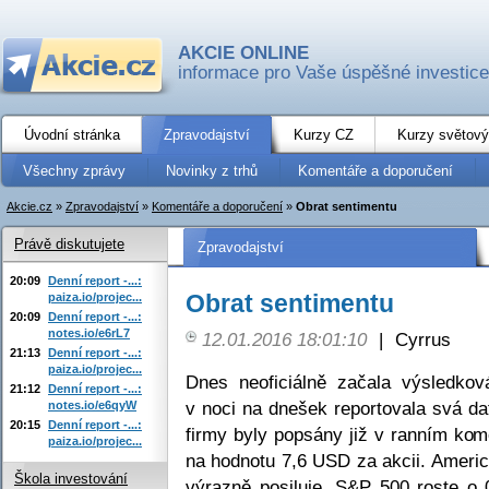
AKCIE ONLINE
informace pro Vaše úspěšné investice
Úvodní stránka
Zpravodajství
Kurzy CZ
Kurzy světový
Všechny zprávy
Novinky z trhů
Komentáře a doporučení
Akcie.cz
»
Zpravodajství
»
Komentáře a doporučení
»
Obrat sentimentu
Právě diskutujete
Zpravodajství
20:09
Denní report -...:
Obrat sentimentu
paiza.io/projec...
20:09
Denní report -...:
notes.io/e6rL7
12.01.2016 18:01:10
|
Cyrrus
21:13
Denní report -...:
paiza.io/projec...
Dnes neoficiálně začala výsledko
21:12
Denní report -...:
v noci na dnešek reportovala svá da
notes.io/e6qyW
20:15
Denní report -...:
firmy byly popsány již v ranním kom
paiza.io/projec...
na hodnotu 7,6 USD za akcii. Americk
Škola investování
výrazně posiluje. S&P 500 roste o