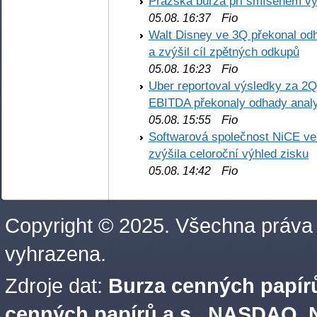
Pražská burza při smíšeném výv
Fio
05.08. 16:37
Walt Disney ve 3Q překonal odha
a zvýšil cíl zpětných odkupů
Fio
05.08. 16:23
Uber reportoval výsledky za 2Q,
EBITDA překonaly odhady analy
Fio
05.08. 15:55
Softwarová společnost NiCE ve
zvýšila celoroční výhled zisku
Fio
05.08. 14:42
Copyright © 2025. Všechna práva
vyhrazena.
Zdroje dat:
Burza cenných papírů
cenných papírů a.s.
,
NASDAQ, N