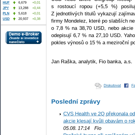
HUF
6,679
+0,01
s rostoucí ropou (+5,5 %) posilu
JPY
13,288
+0,44
Z jednotlivých titulů vykazují zajím
PLN
5,618
+0,01
USD
20,937
+0,38
firmy Mondelez, které po slabších n
o 7,8 % na 38,70 USD, nebo akcie i
odepisují 6,7 % na 27,10 USD. Yaho
pokles výnosů o 15 % a meziroční po
Jan Raška, analytik, Fio banka, a.s.
Diskutovat
F
Poslední zprávy
CVS Health ve 2Q překonala odh
akcie klesají kvůli obavám o ro
Fio
05.08. 17:14