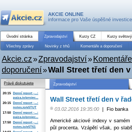
AKCIE ONLINE
informace pro Vaše úspěšné investice
Úvodní stránka
Zpravodajství
Kurzy CZ
Kurzy světový
Všechny zprávy
Novinky z trhů
Komentáře a doporučení
Akcie.cz
»
Zpravodajství
»
Komentáře
doporučení
»
Wall Street třetí den 
Právě diskutujete
Zpravodajství
20:15
Denní report -...:
Wall Street třetí den v řa
paiza.io/projec...
20:15
Denní report -...:
notes.io/e5TUT
03.02.2016 19:35:00
|
Fio banka
17:50
Denní report -...:
paiza.io/projec...
Americké akciové indexy v samém 
17:50
Denní report -...:
půl procenta. Vzápětí však, po sl
notes.io/e5T61
14:03
Denní report -...: