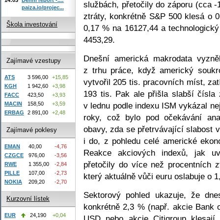
službách, přetočily do záporu (cca -
paiza.io/projec...
ztráty, konkrétně S&P 500 klesá o 
Škola investování
0,17 % na 16127,44 a technologický
4453,29.
Dnešní americká makrodata vyzněl
Zajímavé vzestupy
z trhu práce, když americký souk
ATS
3 596,00
+15,85
vytvořil 205 tis. pracovních míst, z
KGH
1 942,60
+3,98
193 tis. Pak ale přišla slabší čísl
FACC
423,50
+3,93
v lednu podle indexu ISM vykázal ne
MACIN
158,50
+3,59
ERBAG
2 891,00
+2,48
roky, což bylo pod očekávání anal
obavy, zda se přetrvávající slabost 
Zajímavé poklesy
i do, z pohledu celé americké eko
EMAN
40,00
-4,76
Reakce akciových indexů, jak u
CZGCE
976,00
-3,56
přetočily do více než procentních z
RWE
1 355,00
-2,84
PILLE
107,00
-2,73
který aktuálně vůči euru oslabuje o
NOKIA
209,20
-2,70
Sektorový pohled ukazuje, že dnes
Kurzovní lístek
konkrétně 2,3 % (např. akcie Bank 
EUR
24,190
+0,04
USD nebo akcie Citigroup klesaj