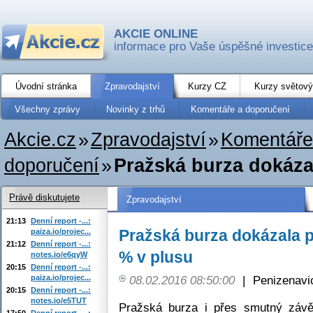
AKCIE ONLINE
informace pro Vaše úspěšné investice
Úvodní stránka
Zpravodajství
Kurzy CZ
Kurzy světový
Všechny zprávy
Novinky z trhů
Komentáře a doporučení
Akcie.cz
»
Zpravodajství
»
Komentáře
doporučení
»
Pražská burza dokázala
Právě diskutujete
Zpravodajství
21:13
Denní report -...:
Pražská burza dokázala pá
paiza.io/projec...
21:12
Denní report -...:
% v plusu
notes.io/e6qyW
20:15
Denní report -...:
paiza.io/projec...
08.02.2016 08:50:00
|
Penizenavi
20:15
Denní report -...:
notes.io/e5TUT
Pražská burza i přes smutný závěr
17:50
Denní report -...: