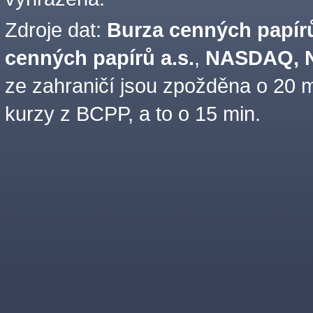
Zdroje dat:
Burza cenných papírů
cenných papírů a.s.
,
NASDAQ, N
ze zahraničí jsou zpožděna o 20 m
kurzy z BCPP, a to o 15 min.