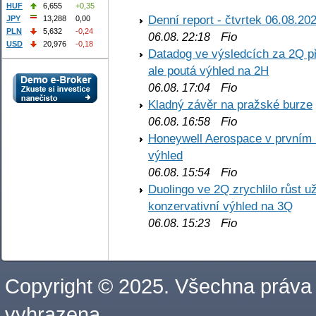
HUF
6,655
+0,35
Denní report - čtvrtek 06.08.20
JPY
13,288
0,00
PLN
5,632
-0,24
Fio
06.08. 22:18
USD
20,976
-0,18
Datadog ve výsledcích za 2Q př
ale poutá výhled na 2H
Fio
06.08. 17:04
Kladný závěr na pražské burze
Fio
06.08. 16:58
Honeywell Aerospace v prvním re
výhled
Fio
06.08. 15:54
Duolingo ve 2Q zrychlilo růst už
konzervativní výhled na 3Q
Fio
06.08. 15:23
Copyright © 2025. Všechna práva
vyhrazena.