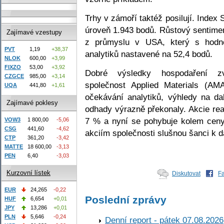
Trhy v zámoří taktéž posilují. Index 
úroveň 1.943 bodů. Růstový sentimen
Zajímavé vzestupy
z průmyslu v USA, který s hodno
PVT
1,19
+38,37
analytiků nastavené na 52,4 bodů.
NLOK
600,00
+3,99
FIXZO
53,00
+3,92
Dobré výsledky hospodaření zve
CZGCE
985,00
+3,14
společnost Applied Materials (AMA
UQA
441,80
+1,61
očekávání analytiků, výhledy na d
Zajímavé poklesy
odhady výrazně překonaly. Akcie re
7 % a nyní se pohybuje kolem ceny
VOW3
1 800,00
-5,06
CSG
441,60
-4,62
akciím společnosti slušnou šanci k d
CTP
361,20
-3,42
MATTE
18 600,00
-3,13
PEN
6,40
-3,03
Kurzovní lístek
Diskutovat
F
EUR
24,265
-0,22
Poslední zprávy
HUF
6,654
+0,01
JPY
13,286
+0,01
PLN
5,646
-0,24
Denní report - pátek 07.08.2026