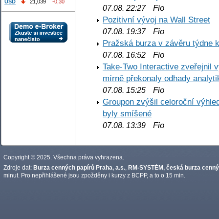
USD
21,039
-0,30
Fio
07.08. 22:27
Pozitivní vývoj na Wall Street
Fio
07.08. 19:37
Pražská burza v závěru týdne k
Fio
07.08. 16:52
Take-Two Interactive zveřejnil 
mírně překonaly odhady analyti
Fio
07.08. 15:25
Groupon zvýšil celoroční výhl
byly smíšené
Fio
07.08. 13:39
Copyright © 2025. Všechna práva vyhrazena.
Zdroje dat:
Burza cenných papírů Praha, a.s.
,
RM-SYSTÉM, česká burza cennýc
minut. Pro nepřihlášené jsou zpožděny i kurzy z BCPP, a to o 15 min.