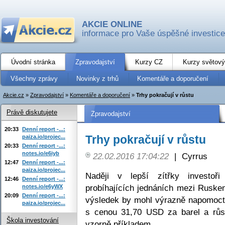
AKCIE ONLINE
informace pro Vaše úspěšné investice
Úvodní stránka
Zpravodajství
Kurzy CZ
Kurzy světový
Všechny zprávy
Novinky z trhů
Komentáře a doporučení
Akcie.cz
»
Zpravodajství
»
Komentáře a doporučení
»
Trhy pokračují v růstu
Právě diskutujete
Zpravodajství
20:33
Denní report -...:
Trhy pokračují v růstu
paiza.io/projec...
20:33
Denní report -...:
notes.io/e6iyb
22.02.2016 17:04:22
|
Cyrrus
12:47
Denní report -...:
paiza.io/projec...
Naději v lepší zítřky investoř
12:46
Denní report -...:
probíhajících jednáních mezi Ruske
notes.io/e6yWX
20:09
Denní report -...:
výsledek by mohl výrazně napomoct 
paiza.io/projec...
s cenou 31,70 USD za barel a růs
Škola investování
vzorně příkladem.