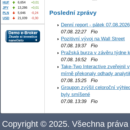
HUF
6,654
+0,01
JPY
13,286
+0,01
Poslední zprávy
PLN
5,646
-0,24
USD
21,039
-0,30
Denní report - pátek 07.08.2026
Fio
07.08. 22:27
Pozitivní vývoj na Wall Street
Fio
07.08. 19:37
Pražská burza v závěru týdne k
Fio
07.08. 16:52
Take-Two Interactive zveřejnil 
mírně překonaly odhady analyti
Fio
07.08. 15:25
Groupon zvýšil celoroční výhl
byly smíšené
Fio
07.08. 13:39
Copyright © 2025. Všechna práva