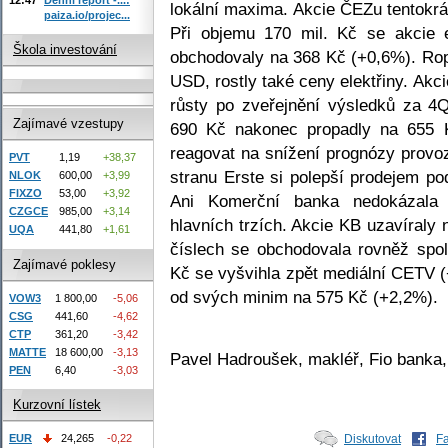
lokální maxima. Akcie ČEZu tentokrá
paiza.io/projec...
Při objemu 170 mil. Kč se akcie e
Škola investování
obchodovaly na 368 Kč (+0,6%). Rop
USD, rostly také ceny elektřiny. Akc
růsty po zveřejnění výsledků za 4
Zajímavé vzestupy
690 Kč nakonec propadly na 655 Kč
reagovat na snížení prognózy provo
PVT
1,19
+38,37
stranu Erste si polepší prodejem po
NLOK
600,00
+3,99
FIXZO
53,00
+3,92
Ani Komerční banka nedokázala v
CZGCE
985,00
+3,14
hlavních trzích. Akcie KB uzavíraly
UQA
441,80
+1,61
číslech se obchodovala rovněž spo
Zajímavé poklesy
Kč se vyšvihla zpět mediální CETV (
od svých minim na 575 Kč (+2,2%).
VOW3
1 800,00
-5,06
CSG
441,60
-4,62
CTP
361,20
-3,42
MATTE
18 600,00
-3,13
Pavel Hadroušek, makléř, Fio banka,
PEN
6,40
-3,03
Kurzovní lístek
EUR
24,265
-0,22
Diskutovat
F