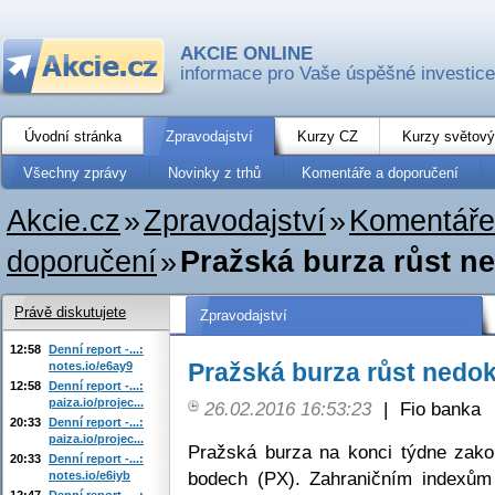
AKCIE ONLINE
informace pro Vaše úspěšné investice
Úvodní stránka
Zpravodajství
Kurzy CZ
Kurzy světový
Všechny zprávy
Novinky z trhů
Komentáře a doporučení
Akcie.cz
»
Zpravodajství
»
Komentáře
doporučení
»
Pražská burza růst n
Právě diskutujete
Zpravodajství
12:58
Denní report -...:
Pražská burza růst nedo
notes.io/e6ay9
12:58
Denní report -...:
paiza.io/projec...
26.02.2016 16:53:23
|
Fio banka
20:33
Denní report -...:
paiza.io/projec...
Pražská burza na konci týdne zako
20:33
Denní report -...:
bodech (PX). Zahraničním indexům 
notes.io/e6iyb
12:47
Denní report -...: