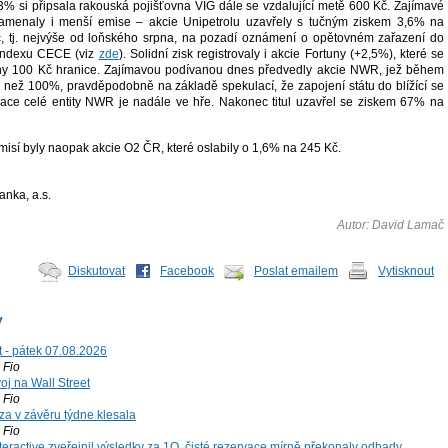
,3% si připsala rakouská pojišťovna VIG dále se vzdalující metě 600 Kč. Zajímavé
menaly i menší emise – akcie Unipetrolu uzavřely s tučným ziskem 3,6% na
, tj. nejvýše od loňského srpna, na pozadí oznámení o opětovném zařazení do
indexu CECE (viz
zde
). Solidní zisk registrovaly i akcie Fortuny (+2,5%), které se
ny 100 Kč hranice. Zajímavou podívanou dnes předvedly akcie NWR, jež během
ce než 100%, pravděpodobně na základě spekulací, že zapojení státu do blížící se
izace celé entity NWR je nadále ve hře. Nakonec titul uzavřel se ziskem 67% na
misí byly naopak akcie O2 ČR, které oslabily o 1,6% na 245 Kč.
anka, a.s.
Autor: David Lamač
Diskutovat
Facebook
Poslat emailem
Vytisknout
y
t - pátek 07.08.2026
Fio
voj na Wall Street
Fio
za v závěru týdne klesala
Fio
teractive zveřejnil výsledky za 1Q, čisté rezervace mírně překonaly odhady