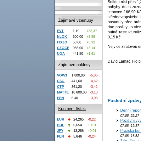
Solidní růst přes 1
pohyby dnes zazna
cenovce 168,90 Kč
středoevropského 
Zajímavé vzestupy
posunuly před brá
dne posílily i o ví
PVT
1,19
+38,37
nutné restruktural
NLOK
600,00
+3,99
0,15 Kč.
FIXZO
53,00
+3,92
Nejvíce ztrátovou e
CZGCE
985,00
+3,14
UQA
441,80
+1,61
David Lamač, Fio b
Zajímavé poklesy
VOW3
1 800,00
-5,06
CSG
441,60
-4,62
CTP
361,20
-3,42
MATTE
18 600,00
-3,13
PEN
6,40
-3,03
Poslední zpráv
Kurzovní lístek
Denní repor
07.08. 22:27
EUR
24,265
-0,22
Pozitivní vý
HUF
6,654
+0,01
07.08. 19:37
Pražská bur
JPY
13,286
+0,01
07.08. 16:52
PLN
5,646
-0,24
Take-Two In