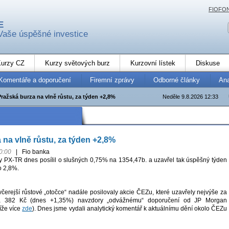
FIOFO
E
Vaše úspěšné investice
urzy CZ
Kurzy světových burz
Kurzovní lístek
Diskuse
Komentáře a doporučení
Firemní zprávy
Odborné články
An
Pražská burza na vlně růstu, za týden +2,8%
Neděle 9.8.2026 12:33
 na vlně růstu, za týden +2,8%
0:00
|
Fio banka
y PX-TR dnes posílil o slušných 0,75% na 1354,47b. a uzavřel tak úspěšný týden
o 2,8%.
včerejší růstové „otočce“ nadále posilovaly akcie ČEZu, které uzavřely nejvýše za
na 382 Kč (dnes +1,35%) navzdory „odvážnému“ doporučení od JP Morgan
íže více
zde
). Dnes jsme vydali analytický komentář k aktuálnímu dění okolo ČEZu