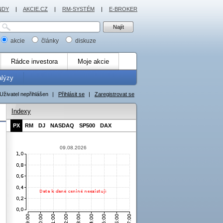
NDY
|
AKCIE.CZ
|
RM-SYSTÉM
|
E-BROKER
akcie
články
diskuze
Rádce investora
Moje akcie
alýzy
Uživatel nepřihlášen
|
Přihlásit se
|
Zaregistrovat se
Indexy
PX
RM
DJ
NASDAQ
SP500
DAX
09.08.2026