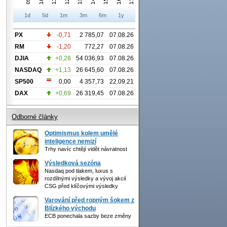
1d
5d
1m
3m
6m
1y
PX
-0,71
2 785,07
07.08.26
RM
-1,20
772,27
07.08.26
DJIA
+0,28
54 036,93
07.08.26
NASDAQ
+1,13
26 645,60
07.08.26
SP500
0,00
4 357,73
22.09.21
DAX
+0,69
26 319,45
07.08.26
Odborné články
Optimismus kolem umělé
inteligence nemizí
Trhy navíc chtějí vidět návratnost
Výsledková sezóna
Nasdaq pod tlakem, luxus s
rozdílnými výsledky a vývoj akcií
CSG před klíčovými výsledky
Varování před ropným šokem z
Blízkého východu
ECB ponechala sazby beze změny