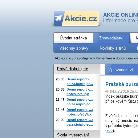
AKCIE ONLIN
informace pro 
Úvodní stránka
Zpravodajství
K
Všechny zprávy
Novinky z trhů
Akcie.cz
»
Zpravodajství
»
Komentáře a doporučení
»
Právě diskutujete
Zpravodajství
20:33
Denní report -...:
Pražská burza
paiza.io/projec...
20:33
Denní report -...:
04.03.2016 18:0
notes.io/e6iyb
Index pražské burz
12:47
Denní report -...:
při celkovém růstu 
paiza.io/projec...
12:46
Denní report -...:
notes.io/e6yWX
Z větších emisí po 
20:09
Denní report -...:
uplynulý měsíc 
paiza.io/projec...
v průběhu týdne (bl
(
zde
).
Škola investování