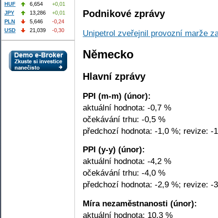
HUF
6,654
+0,01
Podnikové zprávy
JPY
13,286
+0,01
PLN
5,646
-0,24
USD
21,039
-0,30
Unipetrol zveřejnil provozní marže 
Německo
Hlavní zprávy
PPI (m-m) (únor):
aktuální hodnota: -0,7 %
očekávání trhu: -0,5 %
předchozí hodnota: -1,0 %; revize: -
PPI (y-y) (únor):
aktuální hodnota: -4,2 %
očekávání trhu: -4,0 %
předchozí hodnota: -2,9 %; revize: -
Míra nezaměstnanosti (únor):
aktuální hodnota: 10,3 %