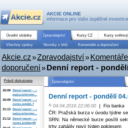
AKCIE ONLINE
informace pro Vaše úspěšné investice
Úvodní stránka
Zpravodajství
Kurzy CZ
Kurzy světový
Všechny zprávy
Novinky z trhů
Komentáře a doporučení
Akcie.cz
»
Zpravodajství
»
Komentáře
doporučení
»
Denní report - ponděl
Právě diskutujete
Zpravodajství
20:09
Denní report -...:
Denní report - pondělí 04
paiza.io/projec...
20:09
Denní report -...:
notes.io/e6rL7
04.04.2016 22:06:00
|
Fio banka
21:13
Denní report -...:
ČR: Pražská burza v úvodu týdne se 
paiza.io/projec...
SRN: Na německé burze posílil sek
21:12
Denní report -...:
notes.io/e6qyW
trhy zahájily nový týden poklesem
20:15
Denní report -...: