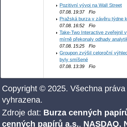
Pozitivní vývoj na Wall Street
Fio
07.08. 19:37
Pražská burza v závěru týdne k
Fio
07.08. 16:52
Take-Two Interactive zveřejnil 
mírně překonaly odhady analyti
Fio
07.08. 15:25
Groupon zvýšil celoroční výhl
byly smíšené
Fio
07.08. 13:39
Copyright © 2025. Všechna práva
vyhrazena.
Zdroje dat:
Burza cenných papírů
cenných papírů a.s.
,
NASDAQ, N