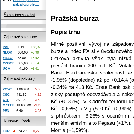
paiza.io/projec...
Škola investování
Pražská burza
Popis trhu
Zajímavé vzestupy
Mírně pozitivní vývoj na západoe
PVT
1,19
+38,37
burze a index PX si v úvodu nového 
NLOK
600,00
+3,99
Celková aktivita však byla nízk
FIXZO
53,00
+3,92
CZGCE
985,00
+3,14
přesáhl hranici 300 mil. Kč. Volat
UQA
441,80
+1,61
Bank. Elektrárenská společnost se
Zajímavé poklesy
-1,95% (dopoledne) až po +0,14% (o
-0,34% na 413 Kč. Erste Bank pak 
VOW3
1 800,00
-5,06
zisky postupně odevzdávala a nako
CSG
441,60
-4,62
CTP
361,20
-3,42
Kč (+0,35%). V kladném teritoriu u
MATTE
18 600,00
-3,13
Kč +0,65%) a Vig (510 Kč +0,99%).
PEN
6,40
-3,03
s přírůstkem +3,26% s oceněním le
Kurzovní lístek
menším emisím a to Pegasu (+1%), Un
Morris (+1,59%).
EUR
24,265
-0,22