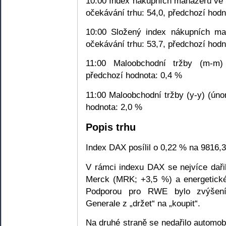
10:00 Index nákupních manažerů ve 
očekávání trhu: 54,0, předchozí hodn
10:00 Složený index nákupních ma
očekávání trhu: 53,7, předchozí hodn
11:00 Maloobchodní tržby (m-m)
předchozí hodnota: 0,4 %
11:00 Maloobchodní tržby (y-y) (úno
hodnota: 2,0 %
Popis trhu
Index DAX posílil o 0,22 % na 9816,3
V rámci indexu DAX se nejvíce daři
Merck (MRK; +3,5 %) a energetick
Podporou pro RWE bylo zvýšení 
Generale z „držet“ na „koupit“.
Na druhé straně se nedařilo automob