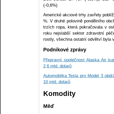
(-0,6%)
Americké akciové trhy zavřely poblí
%. V druhé polovině pondělního obc
trzích ropa, která pokračovala v 
roku nejslabší sektor zdravotní péč
rostly, všechna ostatní odvětví byla
Podnikové zprávy
Přepravní společnost Alaska Air ku
2,6 mld. dolarů
Automobilka Tesla pro Model 3 obdr
10 mld. dolarů
Komodity
Měď