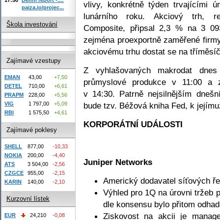
vlivy, konkrétně týden trvajícími
paiza.io/projec...
lunárního roku. Akciový trh, r
Škola investování
Composite, připsal 2,3 % na 3 09
zejména proexportně zaměřené firmy
akciovému trhu dostat se na tříměsí
Zajímavé vzestupy
Z vyhlašovaných makrodat dnes
EMAN
43,00
+7,50
průmyslové produkce v 11:00 a 
DETEL
710,00
+6,61
v 14:30. Patrně nejsilnějším dneš
PRAPM
228,00
+5,56
bude tzv. Béžová kniha Fed, k jejímu
VIG
1 797,00
+5,09
RBI
1 575,50
+4,61
KORPORÁTNÍ UDÁLOSTI
Zajímavé poklesy
SHELL
877,00
-10,33
NOKIA
200,00
-4,40
Juniper Networks
ATS
3 504,00
-2,56
CZGCE
955,00
-2,15
Americký dodavatel síťových řeš
KARIN
140,00
-2,10
Výhled pro 1Q na úrovni tržeb p
Kurzovní lístek
dle konsensu bylo přitom odha
Ziskovost na akcii je manag
EUR
24,210
-0,08