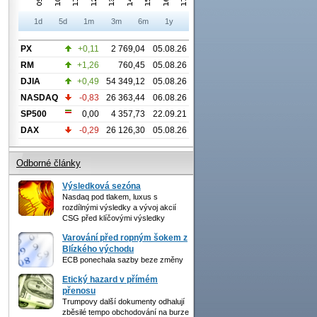
1d
5d
1m
3m
6m
1y
PX
+0,11
2 769,04
05.08.26
RM
+1,26
760,45
05.08.26
DJIA
+0,49
54 349,12
05.08.26
NASDAQ
-0,83
26 363,44
06.08.26
SP500
0,00
4 357,73
22.09.21
DAX
-0,29
26 126,30
05.08.26
Odborné články
Výsledková sezóna
Nasdaq pod tlakem, luxus s
rozdílnými výsledky a vývoj akcií
CSG před klíčovými výsledky
Varování před ropným šokem z
Blízkého východu
ECB ponechala sazby beze změny
Etický hazard v přímém
přenosu
Trumpovy další dokumenty odhalují
zběsilé tempo obchodování na burze