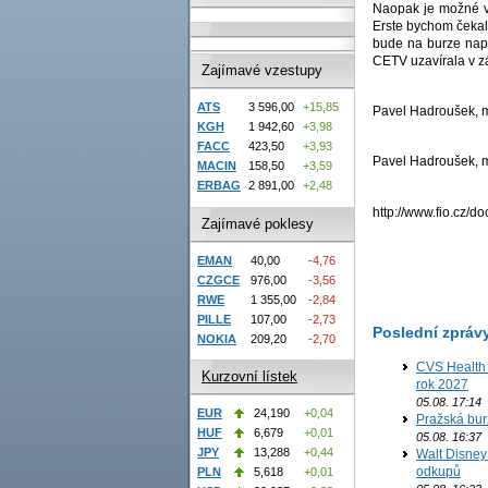
Naopak je možné vy
Erste bychom čekal
bude na burze nap
CETV uzavírala v z
Zajímavé vzestupy
ATS
3 596,00
+15,85
Pavel Hadroušek, ma
KGH
1 942,60
+3,98
FACC
423,50
+3,93
Pavel Hadroušek, ma
MACIN
158,50
+3,59
ERBAG
2 891,00
+2,48
http://www.fio.cz/
Zajímavé poklesy
EMAN
40,00
-4,76
CZGCE
976,00
-3,56
RWE
1 355,00
-2,84
PILLE
107,00
-2,73
Poslední zpráv
NOKIA
209,20
-2,70
CVS Health 
Kurzovní lístek
rok 2027
05.08. 17:14
EUR
24,190
+0,04
Pražská bur
HUF
6,679
+0,01
05.08. 16:37
JPY
13,288
+0,44
Walt Disney 
odkupů
PLN
5,618
+0,01