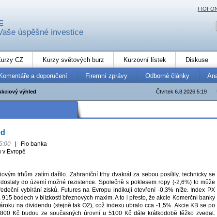
FIOFO
E
Vaše úspěšné investice
urzy CZ
Kurzy světových burz
Kurzovní lístek
Diskuse
Komentáře a doporučení
Firemní zprávy
Odborné články
An
Akciový výhled
Čtvrtek 6.8.2026 5:19
ed
5:00
|
Fio banka
ů v Evropě
ovým trhům zatím dařilo. Zahraniční trhy dvakrát za sebou posílily, technicky se
 dostaly do území možné rezistence. Společně s poklesem ropy (-2,6%) to může
ředeční vybírání zisků. Futures na Evropu indikují otevření -0,3% níže. Index PX
 915 bodech v blízkosti březnových maxim. A to i přesto, že akcie Komerční banky
ároku na dividendu (stejně tak O2), což indexu ubralo cca -1,5%. Akcie KB se po
4800 Kč budou ze současných úrovní u 5100 Kč dále krátkodobě těžko zvedat.