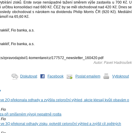
bírání zisků. Erste svoje nenápadné tažení směrem výše zastavila u 700 Kč. U
i určitou konsolidaci nad 680 Kč. ČEZ by se měl obchodovat nad 420 Kč. Dnes se
osledy obchodovat s nárokem na dividendu Philip Morris ČR (920 Kč). Mediální
ámoří na 65,60 Kč.
kléř, Fio banka, a.s.
kléř, Fio banka, a.s.
docs/zpravodajstvi/1-komentare/cz/177572_newsletter_160420.pdf
Autor: Pavel Hadroušek
Diskutovat
Facebook
Poslat emailem
Vytisknout
y
ve 2Q překonala odhady a zvýšila celoroční výhled, akcie klesají kvůli obavám o
Fio
za při smíšeném vývoji nepatrně rostla
Fio
ve 3Q překonal odhady zisku, potvrdil celoroční výhled a zvýšil cíl zpětných