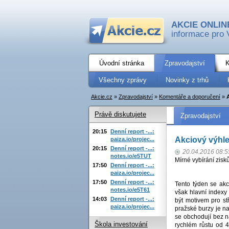
AKCIE ONLIN
informace pro 
Úvodní stránka
Zpravodajství
K
Všechny zprávy
Novinky z trhů
Akcie.cz
»
Zpravodajství
»
Komentáře a doporučení
»
Právě diskutujete
Zpravodajství
20:15
Denní report -...:
Akciový výhl
paiza.io/projec...
20:15
Denní report -...:
20.04.2016 08:5
notes.io/e5TUT
Mírné vybírání zisk
17:50
Denní report -...:
paiza.io/projec...
17:50
Denní report -...:
Tento týden se akci
notes.io/e5T61
však hlavní indexy
14:03
Denní report -...:
být motivem pro st
paiza.io/projec...
pražské burzy je na
se obchodují bez n
Škola investování
rychlém růstu od 