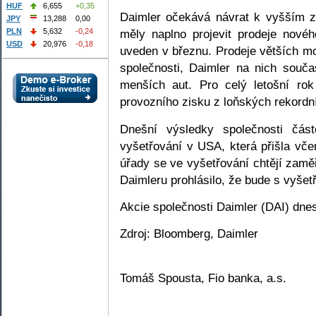
HUF
6,655
+0,35
Daimler očekává návrat k vyšším 
JPY
13,288
0,00
PLN
5,632
-0,24
měly naplno projevit prodeje novéh
USD
20,976
-0,18
uveden v březnu. Prodeje větších mo
společnosti, Daimler na nich souč
menších aut. Pro celý letošní ro
provozního zisku z loňských rekordn
Dnešní výsledky společnosti část
vyšetřování v USA, která přišla vč
úřady se ve vyšetřování chtějí zamě
Daimleru prohlásilo, že bude s vyšetř
Akcie společnosti Daimler (DAI) dne
Zdroj: Bloomberg, Daimler
Tomáš Spousta, Fio banka, a.s.