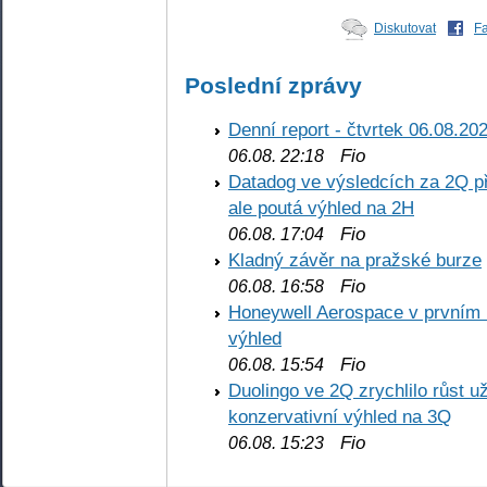
Diskutovat
F
Poslední zprávy
Denní report - čtvrtek 06.08.20
Fio
06.08. 22:18
Datadog ve výsledcích za 2Q př
ale poutá výhled na 2H
Fio
06.08. 17:04
Kladný závěr na pražské burze
Fio
06.08. 16:58
Honeywell Aerospace v prvním re
výhled
Fio
06.08. 15:54
Duolingo ve 2Q zrychlilo růst už
konzervativní výhled na 3Q
Fio
06.08. 15:23