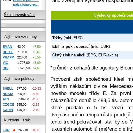
ráno zveřejnila výsledky hospodařen
paiza.io/projec...
Škola investování
Výsledky společnost
Zajímavé vzestupy
Tržby
(mld. EUR)
EBIT z pokr. operací
(mld. EUR)
EMAN
43,00
+7,50
DETEL
710,00
+6,61
Čistý zisk na akcii
(EPS, EUR/akcie)
PRAPM
228,00
+5,56
VIG
1 797,00
+5,09
*průměr z odhadů dle agentury Bloo
RBI
1 575,50
+4,61
Provozní zisk společnosti klesl 
Zajímavé poklesy
vyšším nákladům divize Mercedes-
SHELL
877,00
-10,33
nového modelu třídy E. Za první 
NOKIA
200,00
-4,40
ATS
3 504,00
-2,56
zákazníkům doručila 483,5 tis. auto
CZGCE
955,00
-2,15
které prodalo o 5 tis. vozů mé
KARIN
140,00
-2,10
dvojnásobného tempa růstu prodejů, 
Kurzovní lístek
tento trend pokračoval, stal by se 
luxusních automobilů (měřeno dle trž
EUR
24,210
-0,08