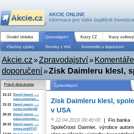
AKCIE ONLINE
informace pro Vaše úspěšné investice
Úvodní stránka
Zpravodajství
Kurzy CZ
Kurzy světový
Všechny zprávy
Novinky z trhů
Komentáře a doporučení
Akcie.cz
»
Zpravodajství
»
Komentáře
doporučení
»
Zisk Daimleru klesl, s
Právě diskutujete
Zpravodajství
21:13
Denní report -...:
Zisk Daimleru klesl, spo
paiza.io/projec...
21:12
Denní report -...:
v USA
notes.io/e6qyW
20:15
Denní report -...:
paiza.io/projec...
22.04.2016 09:40:00
|
Fio banka
20:15
Denní report -...:
Společnost Daimler, výrobce auto
notes.io/e5TUT
17:50
Denní report -...: