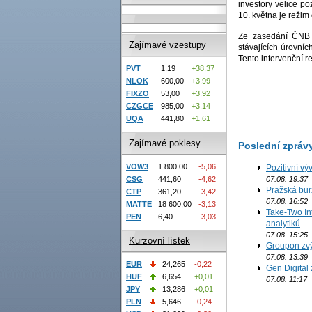
investory velice p
10. května je režim
Ze zasedání ČNB 
Zajímavé vzestupy
stávajících úrovní
Tento intervenční r
PVT
1,19
+38,37
NLOK
600,00
+3,99
FIXZO
53,00
+3,92
CZGCE
985,00
+3,14
UQA
441,80
+1,61
Zajímavé poklesy
Poslední zpráv
VOW3
1 800,00
-5,06
Pozitivní vý
CSG
441,60
-4,62
07.08. 19:37
Pražská bur
CTP
361,20
-3,42
07.08. 16:52
MATTE
18 600,00
-3,13
Take-Two In
PEN
6,40
-3,03
analytiků
07.08. 15:25
Kurzovní lístek
Groupon zvý
07.08. 13:39
EUR
24,265
-0,22
Gen Digital 
HUF
6,654
+0,01
07.08. 11:17
JPY
13,286
+0,01
PLN
5,646
-0,24