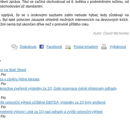
ozitivní zpráva. Titul se začíná obchodovat od 6. května v podmíněném režimu, od
 obchodování již standardní.
vyplývá, že se s úrokovými sazbami zatím nebude hýbat, tedy zůstávají na
ch. Byl také potvrzen závazek ohledně možných intervencích na devizových trzích.
ežim nemá být ukončen dříve než v polovině příštího roku.
Autor: David Michenka
Diskutovat
Facebook
Poslat emailem
Vytisknout
y
voj na Wall Street
Fio
za v závěru týdne klesala
Fio
teractive zveřejnil výsledky za 1Q, čisté rezervace mírně překonaly odhady
Fio
šil celoroční výhled očištěné EBITDA, výsledky za 2Q byly smíšené
Fio
zveřejnil výnosy i zisk za 1Q nad odhady a zvýšil celoroční výhled
Fio