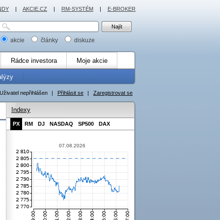
NDY
|
AKCIE.CZ
|
RM-SYSTÉM
|
E-BROKER
akcie
články
diskuze
Rádce investora
Moje akcie
alýzy
Uživatel nepřihlášen
|
Přihlásit se
|
Zaregistrovat se
Indexy
PX
RM
DJ
NASDAQ
SP500
DAX
07.08.2026