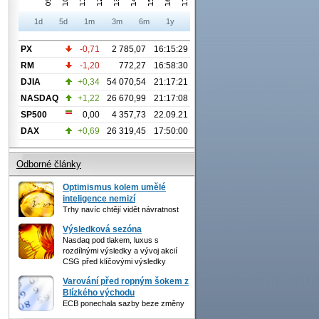
1d
5d
1m
3m
6m
1y
PX
-0,71
2 785,07
16:15:29
RM
-1,20
772,27
16:58:30
DJIA
+0,34
54 070,54
21:17:21
NASDAQ
+1,22
26 670,99
21:17:08
SP500
0,00
4 357,73
22.09.21
DAX
+0,69
26 319,45
17:50:00
Odborné články
Optimismus kolem umělé
inteligence nemizí
Trhy navíc chtějí vidět návratnost
Výsledková sezóna
Nasdaq pod tlakem, luxus s
rozdílnými výsledky a vývoj akcií
CSG před klíčovými výsledky
Varování před ropným šokem z
Blízkého východu
ECB ponechala sazby beze změny