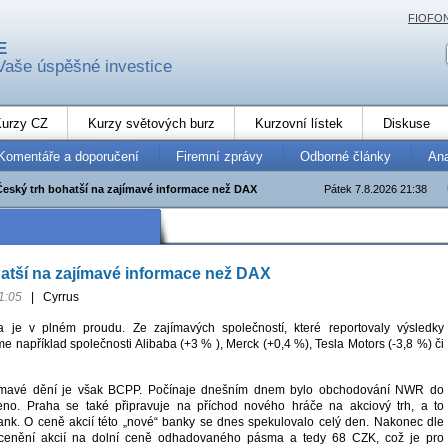
FIOFO
E
Vaše úspěšné investice
urzy CZ
Kurzy světových burz
Kurzovní lístek
Diskuse
Komentáře a doporučení
Firemní zprávy
Odborné články
An
Český trh bohatší na zajímavé informace než DAX
Pátek 7.8.2026 21:38
atší na zajímavé informace než DAX
1:05
|
Cyrrus
 je v plném proudu. Ze zajímavých společností, které reportovaly výsledky
 například společnosti Alibaba (+3 % ), Merck (+0,4 %), Tesla Motors (-3,8 %) či
jímavé dění je však BCPP. Počínaje dnešním dnem bylo obchodování NWR do
eno. Praha se také připravuje na příchod nového hráče na akciový trh, a to
. O ceně akcií této „nové“ banky se dnes spekulovalo celý den. Nakonec dle
ocenění akcií na dolní ceně odhadovaného pásma a tedy 68 CZK, což je pro