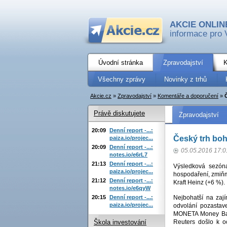
AKCIE ONLIN
informace pro 
Úvodní stránka
Zpravodajství
K
Všechny zprávy
Novinky z trhů
Akcie.cz
»
Zpravodajství
»
Komentáře a doporučení
»
Právě diskutujete
Zpravodajství
20:09
Denní report -...:
Český trh boh
paiza.io/projec...
20:09
Denní report -...:
05.05.2016 17:0
notes.io/e6rL7
21:13
Denní report -...:
Výsledková sezóna
paiza.io/projec...
hospodaření, zmiňme
21:12
Denní report -...:
Kraft Heinz (+6 %).
notes.io/e6qyW
20:15
Denní report -...:
Nejbohatší na za
paiza.io/projec...
odvolání pozastav
MONETA Money Bank
Reuters došlo k 
Škola investování