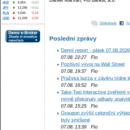
HUF
6,654
+0,01
JPY
13,286
+0,01
PLN
5,646
-0,24
USD
21,039
-0,30
Diskutovat
F
Poslední zprávy
Denní report - pátek 07.08.2026
Fio
07.08. 22:27
Pozitivní vývoj na Wall Street
Fio
07.08. 19:37
Pražská burza v závěru týdne k
Fio
07.08. 16:52
Take-Two Interactive zveřejnil 
mírně překonaly odhady analyti
Fio
07.08. 15:25
Groupon zvýšil celoroční výhl
byly smíšené
Fio
07.08. 13:39