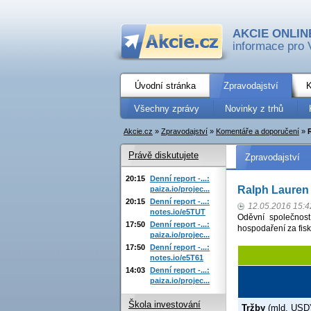
AKCIE ONLIN
informace pro 
Úvodní stránka
Zpravodajství
K
Všechny zprávy
Novinky z trhů
Akcie.cz
»
Zpravodajství
»
Komentáře a doporučení
»
Právě diskutujete
Zpravodajství
20:15
Denní report -...:
Ralph Lauren 
paiza.io/projec...
20:15
Denní report -...:
12.05.2016 15:4
notes.io/e5TUT
Oděvní společnost
17:50
Denní report -...:
hospodaření za fis
paiza.io/projec...
17:50
Denní report -...:
notes.io/e5T61
14:03
Denní report -...:
paiza.io/projec...
Škola investování
Tržby
(mld. USD