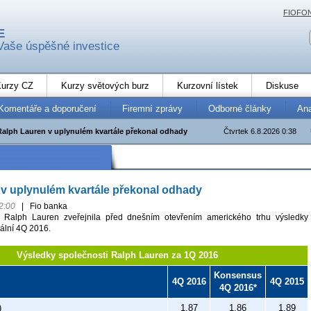
FIOFO
E
Vaše úspěšné investice
urzy CZ
Kurzy světových burz
Kurzovní lístek
Diskuse
Komentáře a doporučení
Firemní zprávy
Odborné články
An
Ralph Lauren v uplynulém kvartále překonal odhady
Čtvrtek 6.8.2026 0:38
v uplynulém kvartále překonal odhady
2:00
|
Fio banka
 Ralph Lauren zveřejnila před dnešním otevřením amerického trhu výsledky
kální 4Q 2016.
Výsledky společnosti Ralph Lauren za 1Q 2016
Konsensus
4Q 2016
4Q 2015
4Q 2016*
)
1,87
1,86
1,89