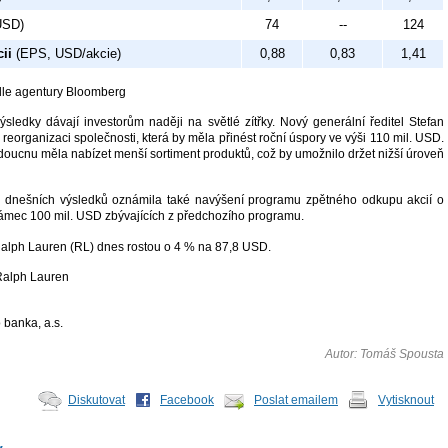
USD)
74
--
124
cii
(EPS, USD/akcie)
0,88
0,83
1,41
dle agentury Bloomberg
sledky dávají investorům naději na světlé zítřky. Nový generální ředitel Stefan
reorganizaci společnosti, která by měla přinést roční úspory ve výši 110 mil. USD.
doucnu měla nabízet menší sortiment produktů, což by umožnilo držet nižší úroveň
i dnešních výsledků oznámila také navýšení programu zpětného odkupu akcií o
ámec 100 mil. USD zbývajících z předchozího programu.
Ralph Lauren (RL) dnes rostou o 4 % na 87,8 USD.
Ralph Lauren
 banka, a.s.
Autor: Tomáš Spousta
Diskutovat
Facebook
Poslat emailem
Vytisknout
y