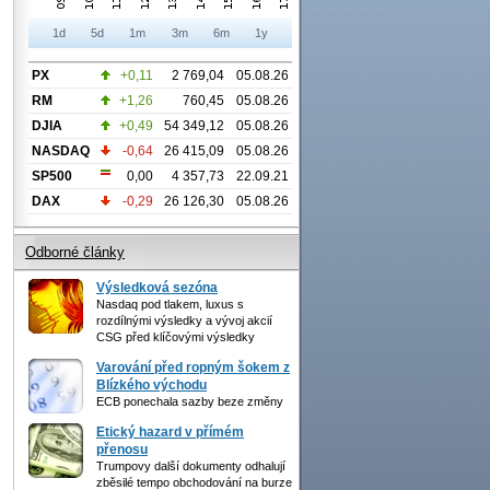
1d
5d
1m
3m
6m
1y
PX
+0,11
2 769,04
05.08.26
RM
+1,26
760,45
05.08.26
DJIA
+0,49
54 349,12
05.08.26
NASDAQ
-0,64
26 415,09
05.08.26
SP500
0,00
4 357,73
22.09.21
DAX
-0,29
26 126,30
05.08.26
Odborné články
Výsledková sezóna
Nasdaq pod tlakem, luxus s
rozdílnými výsledky a vývoj akcií
CSG před klíčovými výsledky
Varování před ropným šokem z
Blízkého východu
ECB ponechala sazby beze změny
Etický hazard v přímém
přenosu
Trumpovy další dokumenty odhalují
zběsilé tempo obchodování na burze