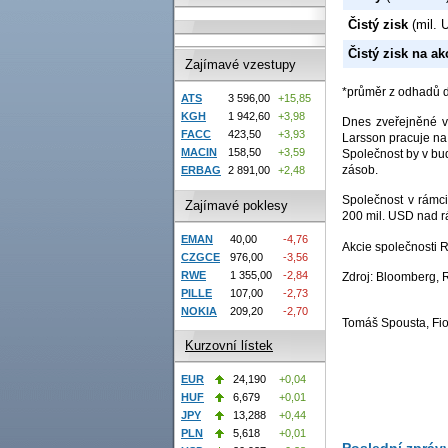
Čistý zisk
(mil. 
Čistý zisk na ak
Zajímavé vzestupy
*průměr z odhadů 
ATS
3 596,00
+15,85
KGH
1 942,60
+3,98
Dnes zveřejněné vý
FACC
423,50
+3,93
Larsson pracuje na 
MACIN
158,50
+3,59
Společnost by v bu
zásob.
ERBAG
2 891,00
+2,48
Společnost v rámc
Zajímavé poklesy
200 mil. USD nad r
EMAN
40,00
-4,76
Akcie společnosti 
CZGCE
976,00
-3,56
RWE
1 355,00
-2,84
Zdroj: Bloomberg, 
PILLE
107,00
-2,73
NOKIA
209,20
-2,70
Tomáš Spousta, Fio
Kurzovní lístek
EUR
24,190
+0,04
HUF
6,679
+0,01
JPY
13,288
+0,44
PLN
5,618
+0,01
Poslední zpráv