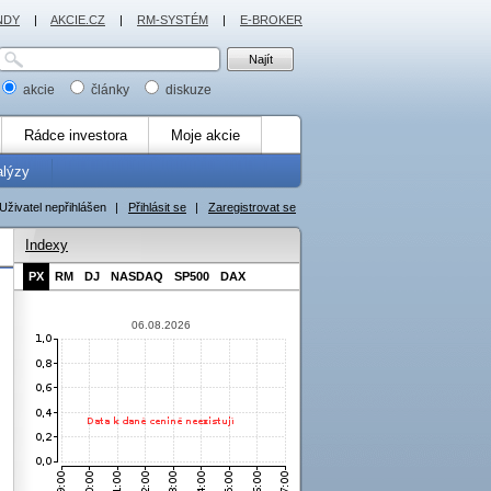
NDY
|
AKCIE.CZ
|
RM-SYSTÉM
|
E-BROKER
akcie
články
diskuze
Rádce investora
Moje akcie
alýzy
Uživatel nepřihlášen
|
Přihlásit se
|
Zaregistrovat se
Indexy
PX
RM
DJ
NASDAQ
SP500
DAX
06.08.2026