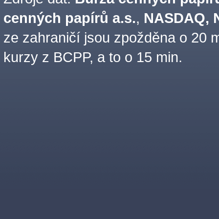
cenných papírů a.s.
,
NASDAQ, N
ze zahraničí jsou zpožděna o 20 m
kurzy z BCPP, a to o 15 min.