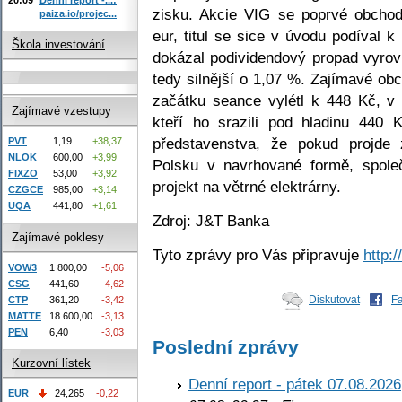
zisku. Akcie VIG se poprvé obchod
paiza.io/projec...
eur, titul se sice v úvodu podíval 
Škola investování
dokázal podividendový propad vyrov
tedy silnější o 1,07 %. Zajímavé ob
začátku seance vylétl k 448 Kč, v d
Zajímavé vzestupy
kteří ho srazili pod hladinu 440
představenstva, že pokud projde 
PVT
1,19
+38,37
NLOK
600,00
+3,99
Polsku v navrhované formě, spole
FIXZO
53,00
+3,92
projekt na větrné elektrárny.
CZGCE
985,00
+3,14
UQA
441,80
+1,61
Zdroj: J&T Banka
Zajímavé poklesy
Tyto zprávy pro Vás připravuje
http:
VOW3
1 800,00
-5,06
CSG
441,60
-4,62
Diskutovat
F
CTP
361,20
-3,42
MATTE
18 600,00
-3,13
PEN
6,40
-3,03
Poslední zprávy
Kurzovní lístek
Denní report - pátek 07.08.2026
EUR
24,265
-0,22