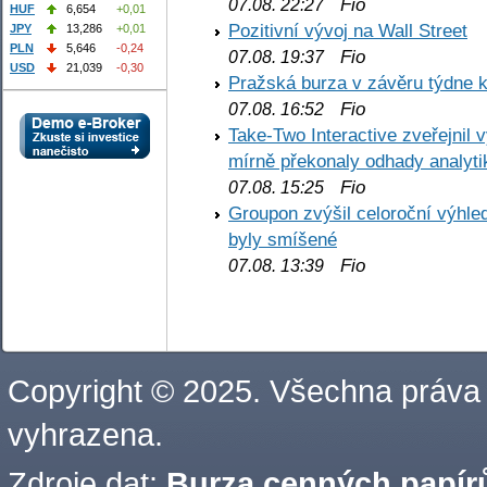
Fio
07.08. 22:27
HUF
6,654
+0,01
Pozitivní vývoj na Wall Street
JPY
13,286
+0,01
PLN
5,646
-0,24
Fio
07.08. 19:37
USD
21,039
-0,30
Pražská burza v závěru týdne k
Fio
07.08. 16:52
Take-Two Interactive zveřejnil 
mírně překonaly odhady analyti
Fio
07.08. 15:25
Groupon zvýšil celoroční výhl
byly smíšené
Fio
07.08. 13:39
Copyright © 2025. Všechna práva
vyhrazena.
Zdroje dat:
Burza cenných papírů