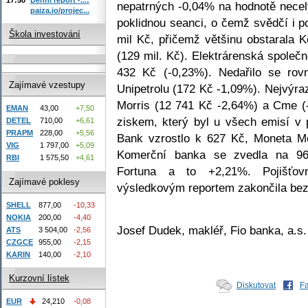
nepatrných -0,04% na hodnotě necel
paiza.io/projec...
poklidnou seanci, o čemž svědčí i 
Škola investování
mil Kč, přičemž většinu obstarala 
(129 mil. Kč). Elektrárenská společn
432 Kč (-0,23%). Nedařilo se ro
Zajímavé vzestupy
Unipetrolu (172 Kč -1,09%). Nejvýra
Morris (12 741 Kč -2,64%) a Cme (
EMAN
43,00
+7,50
ziskem, který byl u všech emisí v
DETEL
710,00
+6,61
PRAPM
228,00
+5,56
Bank vzrostlo k 627 Kč, Moneta M
VIG
1 797,00
+5,09
Komerční banka se zvedla na 96
RBI
1 575,50
+4,61
Fortuna a to +2,21%. Pojišťov
Zajímavé poklesy
výsledkovým reportem zakončila bez
SHELL
877,00
-10,33
NOKIA
200,00
-4,40
Josef Dudek, makléř, Fio banka, a.s.
ATS
3 504,00
-2,56
CZGCE
955,00
-2,15
KARIN
140,00
-2,10
Kurzovní lístek
Diskutovat
F
EUR
24,210
-0,08