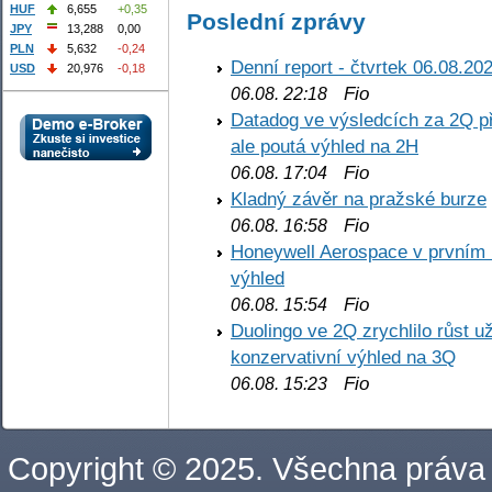
HUF
6,655
+0,35
Poslední zprávy
JPY
13,288
0,00
PLN
5,632
-0,24
Denní report - čtvrtek 06.08.20
USD
20,976
-0,18
Fio
06.08. 22:18
Datadog ve výsledcích za 2Q př
ale poutá výhled na 2H
Fio
06.08. 17:04
Kladný závěr na pražské burze
Fio
06.08. 16:58
Honeywell Aerospace v prvním re
výhled
Fio
06.08. 15:54
Duolingo ve 2Q zrychlilo růst už
konzervativní výhled na 3Q
Fio
06.08. 15:23
Copyright © 2025. Všechna práva