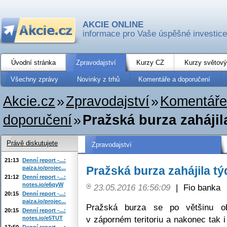
AKCIE ONLINE
informace pro Vaše úspěšné investice
Úvodní stránka
Zpravodajství
Kurzy CZ
Kurzy světový
Všechny zprávy
Novinky z trhů
Komentáře a doporučení
Akcie.cz
»
Zpravodajství
»
Komentáře
doporučení
»
Pražská burza zahájil
Právě diskutujete
Zpravodajství
21:13
Denní report -...:
Pražská burza zahájila t
paiza.io/projec...
21:12
Denní report -...:
notes.io/e6qyW
23.05.2016 16:56:09
|
Fio banka
20:15
Denní report -...:
paiza.io/projec...
Pražská burza se po většinu o
20:15
Denní report -...:
v záporném teritoriu a nakonec tak 
notes.io/e5TUT
17:50
Denní report -...: