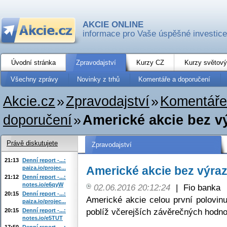
AKCIE ONLINE
informace pro Vaše úspěšné investice
Úvodní stránka
Zpravodajství
Kurzy CZ
Kurzy světový
Všechny zprávy
Novinky z trhů
Komentáře a doporučení
Akcie.cz
»
Zpravodajství
»
Komentáře
doporučení
»
Americké akcie bez 
Právě diskutujete
Zpravodajství
21:13
Denní report -...:
Americké akcie bez výra
paiza.io/projec...
21:12
Denní report -...:
notes.io/e6qyW
02.06.2016 20:12:24
|
Fio banka
20:15
Denní report -...:
Americké akcie celou první polovi
paiza.io/projec...
poblíž včerejších závěrečných hodno
20:15
Denní report -...:
notes.io/e5TUT
17:50
Denní report -...: