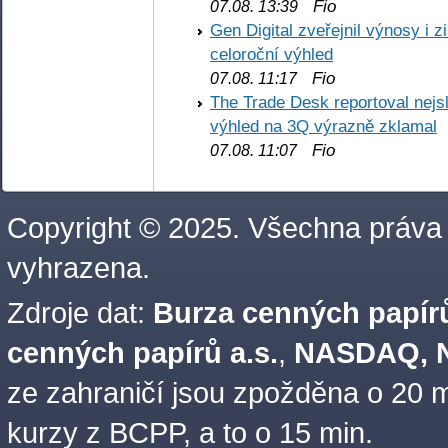
Fio
07.08. 13:39
Gen Digital zveřejnil výnosy i 
celoroční výhled
Fio
07.08. 11:17
The Trade Desk reportoval nejs
výhled na 3Q výrazně zklamal
Fio
07.08. 11:07
Copyright © 2025. Všechna práva
vyhrazena.
Zdroje dat:
Burza cenných papírů
cenných papírů a.s.
,
NASDAQ, N
ze zahraničí jsou zpožděna o 20 m
kurzy z BCPP, a to o 15 min.