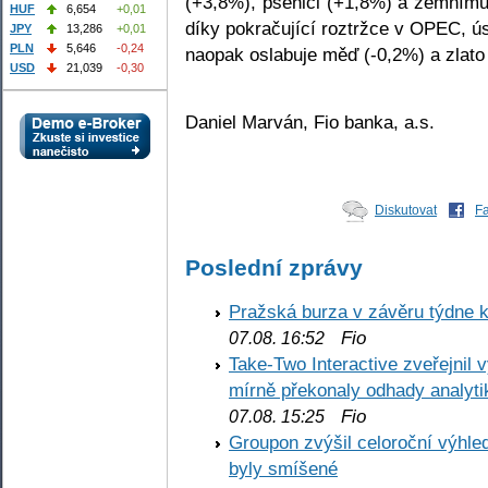
(+3,8%), pšenici (+1,8%) a zemnímu 
HUF
6,654
+0,01
díky pokračující roztržce v OPEC, 
JPY
13,286
+0,01
PLN
5,646
-0,24
naopak oslabuje měď (-0,2%) a zlato
USD
21,039
-0,30
Daniel Marván, Fio banka, a.s.
Diskutovat
F
Poslední zprávy
Pražská burza v závěru týdne k
Fio
07.08. 16:52
Take-Two Interactive zveřejnil 
mírně překonaly odhady analyti
Fio
07.08. 15:25
Groupon zvýšil celoroční výhl
byly smíšené