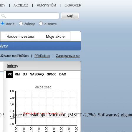
NDY
|
AKCIE.CZ
|
RM-SYSTÉM
|
E-BROKER
akcie
články
diskuze
Rádce investora
Moje akcie
alýzy
Uživatel nepřihlášen
|
Přihlásit se
|
Zaregistrovat se
Indexy
PX
RM
DJ
NASDAQ
SP500
DAX
08.08.2026
,8%), které tíží oslabující Microsoft (MSFT -2,7%). Softwarový gigant 