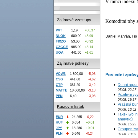
V rámci indexu 
Zajímavé vzestupy
Komoditní trhy s
PVT
1,19
+38,37
NLOK
600,00
+3,99
Daniel Marván, Fio 
FIXZO
53,00
+3,92
CZGCE
985,00
+3,14
UQA
441,80
+1,61
Zajímavé poklesy
VOW3
1 800,00
-5,06
Poslední zpráv
CSG
441,60
-4,62
Denní repor
CTP
361,20
-3,42
07.08. 22:27
MATTE
18 600,00
-3,13
Pozitivní vý
PEN
6,40
-3,03
07.08. 19:37
Pražská bur
Kurzovní lístek
07.08. 16:52
Take-Two In
EUR
24,265
-0,22
analytiků
HUF
6,654
+0,01
07.08. 15:25
JPY
13,286
+0,01
Groupon zvý
PLN
5,646
-0,24
07.08. 13:39