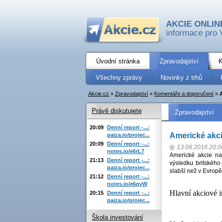
AKCIE ONLIN
informace pro 
Úvodní stránka
Zpravodajství
K
Všechny zprávy
Novinky z trhů
Akcie.cz
»
Zpravodajství
»
Komentáře a doporučení
»
Právě diskutujete
Zpravodajství
20:09
Denní report -...:
Americké akci
paiza.io/projec...
20:09
Denní report -...:
13.06.2016 20:0
notes.io/e6rL7
Americké akcie na
21:13
Denní report -...:
výsledku britského
paiza.io/projec...
slabší než v Evropě
21:12
Denní report -...:
notes.io/e6qyW
Hlavní akciové i
20:15
Denní report -...:
paiza.io/projec...
Škola investování