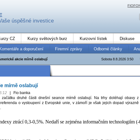
FIOFO
E
Vaše úspěšné investice
urzy CZ
Kurzy světových burz
Kurzovní lístek
Diskuse
Komentáře a doporučení
Firemní zprávy
Odborné články
An
Americké akcie mírně oslabují
Sobota 8.8.2026 3:50
e mírně oslabují
6:12
|
Fio banka
 začátku druhé části dnešní seance mírně oslabují. Na trhy doléhají obavy z
 referenda o vystoupení z Evropské unie, v zámoří je však jejich dopad výrazně
.
ndexy ztrácí 0,3-0,5%. Nedaří se zejména informačním technologiím (-0