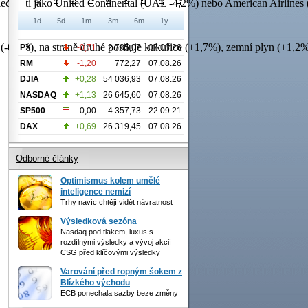
čnosti jako United Continental (UAL -4,2%) nebo American Airlines (
1d
5d
1m
3m
6m
1y
 (-0,3%), na straně druhé posiluje kukuřice (+1,7%), zemní plyn (+1,2
PX
-0,71
2 785,07
07.08.26
RM
-1,20
772,27
07.08.26
DJIA
+0,28
54 036,93
07.08.26
NASDAQ
+1,13
26 645,60
07.08.26
SP500
0,00
4 357,73
22.09.21
DAX
+0,69
26 319,45
07.08.26
Odborné články
Optimismus kolem umělé
inteligence nemizí
Trhy navíc chtějí vidět návratnost
Výsledková sezóna
Nasdaq pod tlakem, luxus s
rozdílnými výsledky a vývoj akcií
CSG před klíčovými výsledky
Varování před ropným šokem z
Blízkého východu
ECB ponechala sazby beze změny