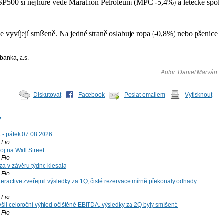
SP500 si nejhůře vede Marathon Petroleum (MPC -5,4%) a letecké spole
e vyvíjejí smíšeně. Na jedné straně oslabuje ropa (-0,8%) nebo pšenice
banka, a.s.
Autor: Daniel Marván
Diskutovat
Facebook
Poslat emailem
Vytisknout
y
t - pátek 07.08.2026
Fio
voj na Wall Street
Fio
za v závěru týdne klesala
Fio
teractive zveřejnil výsledky za 1Q, čisté rezervace mírně překonaly odhady
Fio
šil celoroční výhled očištěné EBITDA, výsledky za 2Q byly smíšené
Fio