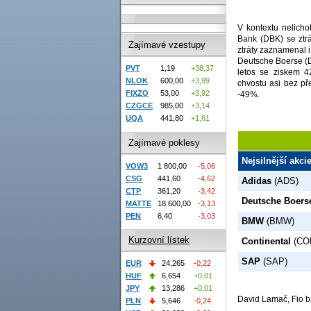
V kontextu nelicho
Bank (DBK) se ztrá
Zajímavé vzestupy
ztráty zaznamenal i
Deutsche Boerse (D
PVT
1,19
+38,37
letos se ziskem 
NLOK
600,00
+3,99
chvostu asi bez p
FIXZO
53,00
+3,92
-49%.
CZGCE
985,00
+3,14
UQA
441,80
+1,61
Zajímavé poklesy
Nejsilnější akci
VOW3
1 800,00
-5,06
CSG
441,60
-4,62
Adidas
(ADS)
CTP
361,20
-3,42
Deutsche Boers
MATTE
18 600,00
-3,13
PEN
6,40
-3,03
BMW
(BMW)
Kurzovní lístek
Continental
(CO
SAP
(SAP)
EUR
24,265
-0,22
HUF
6,654
+0,01
JPY
13,286
+0,01
David Lamač, Fio b
PLN
5,646
-0,24