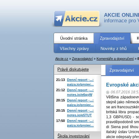
AKCIE ONLIN
informace pro 
Úvodní stránka
Zpravodajství
K
Všechny zprávy
Novinky z trhů
Akcie.cz
»
Zpravodajství
»
Komentáře a doporučení
»
Právě diskutujete
Zpravodajství
21:13
Denní report -...:
Evropské akci
paiza.io/projec...
21:12
Denní report -...:
06.07.2016 18:5
notes.io/e6qyW
Většina západoevro
20:15
Denní report -...:
stejně jako německý
paiza.io/projec...
se ani francouzské
20:15
Denní report -...:
britská libra pro
notes.io/e5TUT
1,3 GBP/USD) - so
17:50
Denní report -...:
pravděpodobně směř
paiza.io/projec...
di Siena pod tíhou
italský ústav Unicr
Škola investování
akcie odepsaly přes