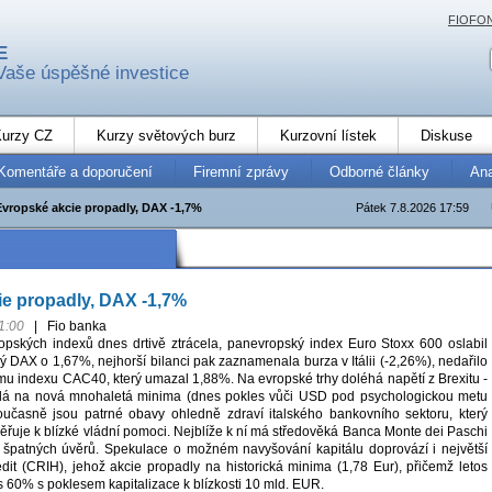
FIOFO
E
Vaše úspěšné investice
urzy CZ
Kurzy světových burz
Kurzovní lístek
Diskuse
Komentáře a doporučení
Firemní zprávy
Odborné články
An
Evropské akcie propadly, DAX -1,7%
Pátek 7.8.2026 17:59
e propadly, DAX -1,7%
1:00
|
Fio banka
pských indexů dnes drtivě ztrácela, panevropský index Euro Stoxx 600 oslabil
 DAX o 1,67%, nejhorší bilanci pak zaznamenala burza v Itálii (-2,26%), nedařilo
mu indexu CAC40, který umazal 1,88%. Na evropské trhy doléhá napětí z Brexitu -
padá na nová mnohaletá minima (dnes pokles vůči USD pod psychologickou metu
učasně jsou patrné obavy ohledně zdraví italského bankovního sektoru, který
uje k blízké vládní pomoci. Nejblíže k ní má středověká Banca Monte dei Paschi
 špatných úvěrů. Spekulace o možném navyšování kapitálu doprovází i největší
edit (CRIH), jehož akcie propadly na historická minima (1,78 Eur), přičemž letos
 60% s poklesem kapitalizace k blízkosti 10 mld. EUR.