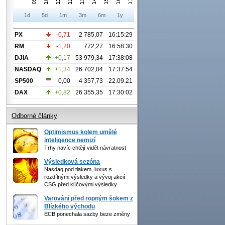
1d
5d
1m
3m
6m
1y
PX
-0,71
2 785,07
16:15:29
RM
-1,20
772,27
16:58:30
DJIA
+0,17
53 979,34
17:38:08
NASDAQ
+1,34
26 702,04
17:37:54
SP500
0,00
4 357,73
22.09.21
DAX
+0,82
26 355,35
17:30:02
Odborné články
Optimismus kolem umělé
inteligence nemizí
Trhy navíc chtějí vidět návratnost
Výsledková sezóna
Nasdaq pod tlakem, luxus s
rozdílnými výsledky a vývoj akcií
CSG před klíčovými výsledky
Varování před ropným šokem z
Blízkého východu
ECB ponechala sazby beze změny