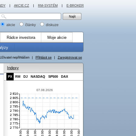
NDY
|
AKCIE.CZ
|
RM-SYSTÉM
|
E-BROKER
akcie
články
diskuze
Rádce investora
Moje akcie
alýzy
Uživatel nepřihlášen
|
Přihlásit se
|
Zaregistrovat se
Indexy
PX
RM
DJ
NASDAQ
SP500
DAX
07.08.2026