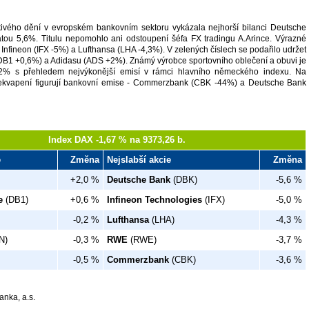
tivého dění v evropském bankovním sektoru vykázala nejhorší bilanci Deutsche
tou 5,6%. Titulu nepomohlo ani odstoupení šéfa FX tradingu A.Arince. Výrazné
 Infineon (IFX -5%) a Lufthansa (LHA -4,3%). V zelených číslech se podařilo udržet
B1 +0,6%) a Adidasu (ADS +2%). Známý výrobce sportovního oblečení a obuvi je
42% s přehledem nejvýkonější emisí v rámci hlavního německého indexu. Na
řekvapení figurují bankovní emise - Commerzbank (CBK -44%) a Deutsche Bank
Index DAX -1,67 % na 9373,26 b.
e
Změna
Nejslabší akcie
Změna
+2,0 %
Deutsche Bank
(DBK)
-5,6 %
e
(DB1)
+0,6 %
Infineon Technologies
(IFX)
-5,0 %
-0,2 %
Lufthansa
(LHA)
-4,3 %
N)
-0,3 %
RWE
(RWE)
-3,7 %
-0,5 %
Commerzbank
(CBK)
-3,6 %
anka, a.s.