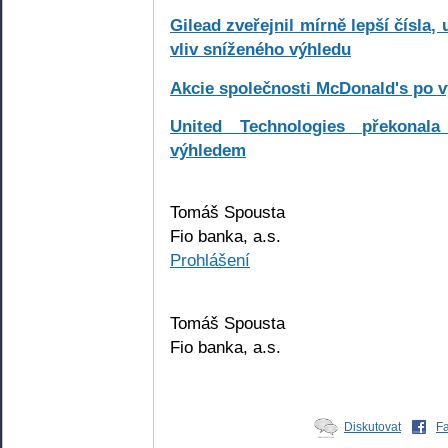
Gilead zveřejnil mírně lepší čísla,
vliv sníženého výhledu
Akcie společnosti McDonald's po v
United Technologies překonal
výhledem
Tomáš Spousta
Fio banka, a.s.
Prohlášení
Tomáš Spousta
Fio banka, a.s.
Diskutovat
F