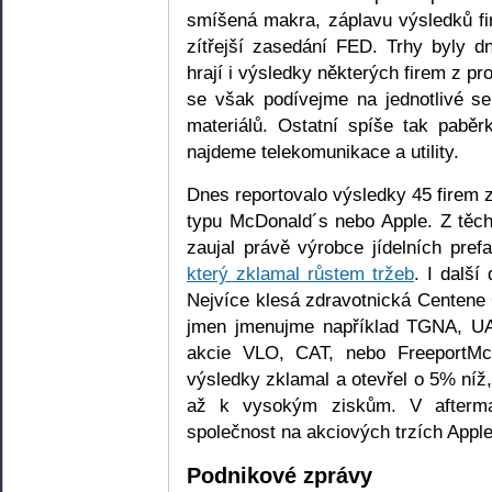
smíšená makra, záplavu výsledků 
zítřejší zasedání FED. Trhy byly dn
hrají i výsledky některých firem z p
se však podívejme na jednotlivé se
materiálů. Ostatní spíše tak pabě
najdeme telekomunikace a utility.
Dnes reportovalo výsledky 45 firem z
typu McDonald´s nebo Apple. Z těch,
zaujal právě výrobce jídelních pre
který zklamal růstem tržeb
. I další
Nejvíce klesá zdravotnická Centene
jmen jmenujme například TGNA, U
akcie VLO, CAT, nebo FreeportM
výsledky zklamal a otevřel o 5% níž
až k vysokým ziskům. V aftermar
společnost na akciových trzích Apple
Podnikové zprávy