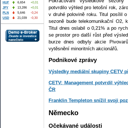
Pokračování výsledkové sezony 
HUF
6,654
+0,01
potvrdilo výhled pro letošní rok, z
JPY
13,286
+0,01
PLN
5,646
-0,24
v druhé polovině roku. Titul posílil
USD
21,039
-0,30
sezoně bude telekomunikační O2, kt
Titul dnes oslabil o 0,21% a po ry
se prostor pro další růst před výsl
burze dnes odbyly akcie Pivovar
vytěsnění minoritních akcionářů.
Podnikové zprávy
Výsledky mediální skupiny CETV p
CETV: Management potvrdil výhled
ČR
Franklin Templeton snížil svoji poz
Německo
Očekávané události