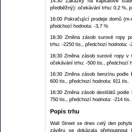
14:30 Zakázky na kapitálové stat
předběžný): očekávání trhu: 0,2 %, 
16:00 Pokračující prodeje domů (m-
předchozí hodnota: -3,7 %
16:30 Změna zásob surové ropy po
trhu: -2250 tis., předchozí hodnota: -
16:30 Změna zásob surové ropy v C
očekávání trhu: -500 tis., předchozí h
16:30 Změna zásob benzínu podle E
600 tis., předchozí hodnota: 911 tis.
16:30 Změna zásob destilátů podle 
750 tis., předchozí hodnota: -214 tis.
Popis trhu
Wall Street se dnes celý den pohyb
závěru se dokázala přehoupnout 