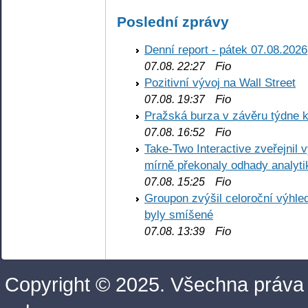
Poslední zprávy
Denní report - pátek 07.08.2026
Fio
07.08. 22:27
Pozitivní vývoj na Wall Street
Fio
07.08. 19:37
Pražská burza v závěru týdne k
Fio
07.08. 16:52
Take-Two Interactive zveřejnil 
mírně překonaly odhady analyti
Fio
07.08. 15:25
Groupon zvýšil celoroční výhl
byly smíšené
Fio
07.08. 13:39
Copyright © 2025. Všechna práva