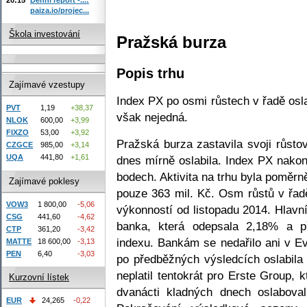
paiza.io/projec...
Škola investování
Pražská burza
Popis trhu
Zajímavé vzestupy
Index PX po osmi růstech v řadě osla
PVT
1,19
+38,37
však nejedná.
NLOK
600,00
+3,99
FIXZO
53,00
+3,92
Pražská burza zastavila svoji růsto
CZGCE
985,00
+3,14
UQA
441,80
+1,61
dnes mírně oslabila. Index PX nakon
bodech. Aktivita na trhu byla poměr
Zajímavé poklesy
pouze 363 mil. Kč. Osm růstů v řad
VOW3
1 800,00
-5,06
výkonností od listopadu 2014. Hlav
CSG
441,60
-4,62
banka, která odepsala 2,18% a p
CTP
361,20
-3,42
indexu. Bankám se nedařilo ani v
MATTE
18 600,00
-3,13
PEN
6,40
-3,03
po předběžných výsledcích oslabil
neplatil tentokrát pro Erste Group, 
Kurzovní lístek
dvanácti kladných dnech oslaboval
EUR
24,265
-0,22