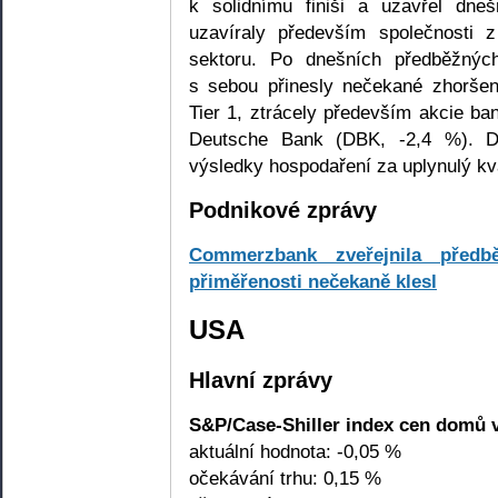
k solidnímu finiši a uzavřel dn
uzavíraly především společnosti 
sektoru. Po dnešních předběžnýc
s sebou přinesly nečekané zhoršení
Tier 1, ztrácely především akcie 
Deutsche Bank (DBK, -2,4 %). De
výsledky hospodaření za uplynulý kva
Podnikové zprávy
Commerzbank zveřejnila předbě
přiměřenosti nečekaně klesl
USA
Hlavní zprávy
S&P/Case-Shiller index cen domů 
aktuální hodnota: -0,05 %
očekávání trhu: 0,15 %