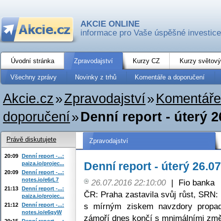
AKCIE ONLINE
informace pro Vaše úspěšné investice
Úvodní stránka
Zpravodajství
Kurzy CZ
Kurzy světový
Všechny zprávy
Novinky z trhů
Komentáře a doporučení
Akcie.cz
»
Zpravodajství
»
Komentáře
doporučení
»
Denní report - úterý 2
Právě diskutujete
Zpravodajství
20:09
Denní report -...:
Denní report - úterý 26.0
paiza.io/projec...
20:09
Denní report -...:
notes.io/e6rL7
26.07.2016 22:10:00
|
Fio banka
21:13
Denní report -...:
ČR: Praha zastavila svůj růst, SRN:
paiza.io/projec...
s mírným ziskem navzdory propad
21:12
Denní report -...:
notes.io/e6qyW
zámoří dnes končí s mnimálními zm
20:15
Denní report -...: