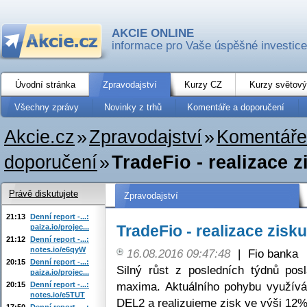
AKCIE ONLINE
informace pro Vaše úspěšné investice
Úvodní stránka
Zpravodajství
Kurzy CZ
Kurzy světový
Všechny zprávy
Novinky z trhů
Komentáře a doporučení
Akcie.cz
»
Zpravodajství
»
Komentáře
doporučení
»
TradeFio - realizace 
Právě diskutujete
Zpravodajství
21:13
Denní report -...:
TradeFio - realizace zisk
paiza.io/projec...
21:12
Denní report -...:
notes.io/e6qyW
16.08.2016 09:47:48
|
Fio banka
20:15
Denní report -...:
Silný růst z posledních týdnů po
paiza.io/projec...
maxima. Aktuálního pohybu využívá
20:15
Denní report -...:
notes.io/e5TUT
DEL2 a realizujeme zisk ve výši 12%
17:50
Denní report -...: