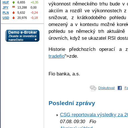
HUF
6,655
+0,35
výkonnost německého trhu bude v d
JPY
13,288
0,00
akciím a rozdíl ve výkonnostech z
PLN
5,632
-0,24
snižovat, z krátkodobého pohledu
USD
20,976
-0,18
omezený a v kontextu možné korek
pohledu se německý trh aktuálně
úrovních, když se ukazatel RSI dosta
Historie předchozích operací a 
tradefio
">zde.
Fio banka, a.s.
Diskutovat
F
Poslední zprávy
CSG reportovala výsledky za 2
Fio
07.08. 09:30