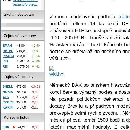
paiza.io/projec...
Škola investování
V rámci modelového portfolia
Trade
prodáno celkem 14 ks akcií DE
v pákovém ETF se postupně budoval
Zajímavé vzestupy
170 – 205 EUR. Tranše s nižší náku
% ziskem v rámci hektického obcho
EMAN
43,00
+7,50
pozice se držela až do dnešního dne
DETEL
710,00
+6,61
PRAPM
228,00
+5,56
výši 12%.
VIG
1 797,00
+5,09
RBI
1 575,50
+4,61
Zajímavé poklesy
Německý DAX po britském hlasován
SHELL
877,00
-10,33
konci června výrazný pokles a dosta
NOKIA
200,00
-4,40
ATS
3 504,00
-2,56
Na pozadí politických deklarací 
CZGCE
955,00
-2,15
dopady Brexitu a případných možný
KARIN
140,00
-2,10
překvapivě velmi rychle zvednul. 
Kurzovní lístek
měsíců připsal téměř 1500 bodů a do
letošní maximální hodnoty. Z cel
EUR
24,210
-0,08