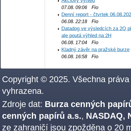
Akciový výhled
Fio
07.08. 09:06
Denní report - čtvrtek 06.08.20
Fio
06.08. 22:18
Datadog ve výsledcích za 2Q př
ale poutá výhled na 2H
Fio
06.08. 17:04
Kladný závěr na pražské burze
Fio
06.08. 16:58
Copyright © 2025. Všechna práva
vyhrazena.
Zdroje dat:
Burza cenných papírů
cenných papírů a.s.
,
NASDAQ, N
ze zahraničí jsou zpožděna o 20 m