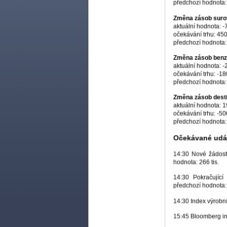
předchozí hodnota: 
Změna zásob surov
aktuální hodnota: -7
očekávání trhu: 450 
předchozí hodnota: 
Změna zásob benzí
aktuální hodnota: -2
očekávání trhu: -180
předchozí hodnota: 
Změna zásob desti
aktuální hodnota: 19
očekávání trhu: -500
předchozí hodnota: 
Očekávané udál
14:30 Nové žádosti
hodnota: 266 tis.
14:30 Pokračující
předchozí hodnota: 
14:30 Index výrobní
15:45 Bloomberg in