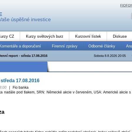
FIOFO
E
Vaše úspěšné investice
urzy CZ
Kurzy světových burz
Kurzovní lístek
Diskuse
Komentáře a doporučení
Firemní zprávy
Odborné články
An
Denní report - středa 17.08.2016
Sobota 8.8.2026 20:05
 středa 17.08.2016
8:00
|
Fio banka
a nadále pod tlakem, SRN: Německé akcie v červeném, USA: Americké akcie s
za