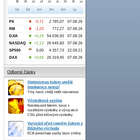
1d
5d
1m
3m
6m
1y
PX
-0,71
2 785,07
07.08.26
RM
-1,20
772,27
07.08.26
DJIA
+0,28
54 036,93
07.08.26
NASDAQ
+1,13
26 645,60
07.08.26
SP500
0,00
4 357,73
22.09.21
DAX
+0,69
26 319,45
07.08.26
Odborné články
Optimismus kolem umělé
inteligence nemizí
Trhy navíc chtějí vidět návratnost
Výsledková sezóna
Nasdaq pod tlakem, luxus s
rozdílnými výsledky a vývoj akcií
CSG před klíčovými výsledky
Varování před ropným šokem z
Blízkého východu
ECB ponechala sazby beze změny