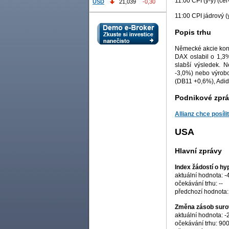
11:00 CPI (y-y) (če
USD
21,039
-0,30
11:00 CPI jádrový (
Popis trhu
Německé akcie konč
DAX oslabil o 1,3
slabší výsledek. 
-3,0%) nebo výrobc
(DB11 +0,6%), Adi
Podnikové zpr
Allianz chce posílit
USA
Hlavní zprávy
Index žádostí o h
aktuální hodnota: -
očekávání trhu: --
předchozí hodnota:
Změna zásob surov
aktuální hodnota: -2
očekávání trhu: 900 