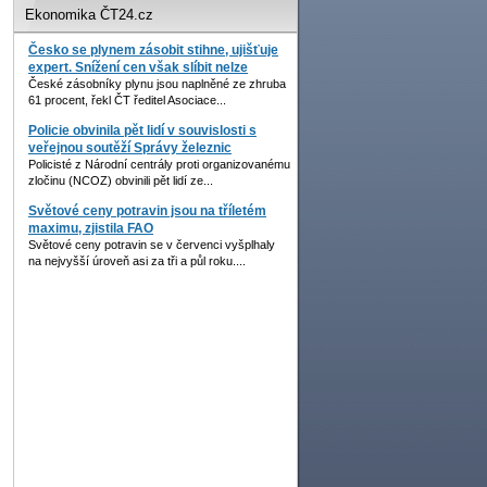
Ekonomika ČT24.cz
Česko se plynem zásobit stihne, ujišťuje
expert. Snížení cen však slíbit nelze
České zásobníky plynu jsou naplněné ze zhruba
61 procent, řekl ČT ředitel Asociace...
Policie obvinila pět lidí v souvislosti s
veřejnou soutěží Správy železnic
Policisté z Národní centrály proti organizovanému
zločinu (NCOZ) obvinili pět lidí ze...
Světové ceny potravin jsou na tříletém
maximu, zjistila FAO
Světové ceny potravin se v červenci vyšplhaly
na nejvyšší úroveň asi za tři a půl roku....