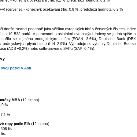
rvenec - konečný): očekávání trhu: 0,2 %, předchozí hodnota: 0,2 %
y-y) (červenec - konečný): očekávání trhu: 0,9 %, předchozí hodnota: 0,9 %
í dnešní seanci podobně jako většina evropských trhů v červených číslech. Index
% na 10 538 bodů. V porovnání s ostatními evropskými indexy se jedná spíše o
Nedařilo se zejména energetickým titulům (EOAN -3,6%), Deutsche Bank (DBK
i průmyslových plynů Linde (LIN -2,9%). Výprodeje se vyhnuly Deutsche Boerse
dasu (ADS +0,2%) nebo softwarovému SAPu (SAP -0,4%).
ávy
 svoji pozici v Asii
ypotéky MBA
(12. srpna):
4,0 %
 7,1 %
é ropy podle EIA
(12. srpna):
508 tis.
tis.