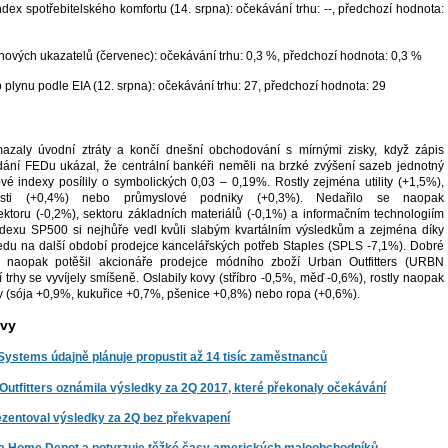
ex spotřebitelského komfortu (14. srpna): očekávání trhu: --, předchozí hodnota:
hových ukazatelů (červenec): očekávání trhu: 0,3 %, předchozí hodnota: 0,3 %
plynu podle EIA (12. srpna): očekávání trhu: 27, předchozí hodnota: 29
azaly úvodní ztráty a končí dnešní obchodování s mírnými zisky, když zápis
ání FEDu ukázal, že centrální bankéři neměli na brzké zvýšení sazeb jednotný
ové indexy posílily o symbolických 0,03 – 0,19%. Rostly zejména utility (+1,5%),
nosti (+0,4%) nebo průmyslové podniky (+0,3%). Nedařilo se naopak
ektoru (-0,2%), sektoru základních materiálů (-0,1%) a informačním technologiím
ndexu SP500 si nejhůře vedl kvůli slabým kvartálním výsledkům a zejména díky
edu na další období prodejce kancelářských potřeb Staples (SPLS -7,1%). Dobré
d naopak potěšil akcionáře prodejce módního zboží Urban Outfitters (URBN
trhy se vyvíjely smíšeně. Oslabily kovy (stříbro -0,5%, měď -0,6%), rostly naopak
 (sója +0,9%, kukuřice +0,7%, pšenice +0,8%) nebo ropa (+0,6%).
ávy
Systems údajně plánuje propustit až 14 tisíc zaměstnanců
Outfitters oznámila výsledky za 2Q 2017, které překonaly očekávání
ezentoval výsledky za 2Q bez překvapení