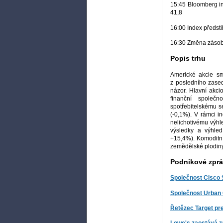
15:45 Bloomberg ind
41,8
16:00 Index předsti
16:30 Změna zásob 
Popis trhu
Americké akcie sm
z posledního zased
názor. Hlavní akci
finanční společ
spotřebitelskému s
(-0,1%). V rámci i
nelichotivému výhl
výsledky a výhle
+15,4%). Komoditní 
zemědělské plodiny
Podnikové zpr
Společnost Cisco 
Společnost Urban 
Řetězec Target pr