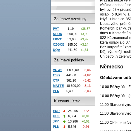
Pražská burze ve v
většina obchodů se
byl rovněž v přesně
oslabil o 0,64 % a
Zajímavé vzestupy
když u hranice 85
klouzavého průmě
Komerční banky, tř
PVT
1,19
+38,37
dnes u Komerční ba
NLOK
600,00
+3,99
822 Kč znamenal n
FIXZO
53,00
+3,92
která oslabila o 0
CZGCE
985,00
+3,14
Bez korporátní zpr
UQA
441,80
+1,61
Kč), výrazněji ros
Unipetrol, v zelený
Zajímavé poklesy
Německo
VOW3
1 800,00
-5,06
CSG
441,60
-4,62
Očekávané udál
CTP
361,20
-3,42
MATTE
18 600,00
-3,13
10:00 Běžný účet EC
PEN
6,40
-3,03
10:00 Běžný účet (b
Kurzovní lístek
11:00 Stavební výro
EUR
24,265
-0,22
11:00 Stavební výro
HUF
6,654
+0,01
JPY
13,286
+0,01
11:00 CPI (m-m) (če
PLN
5,646
-0,24