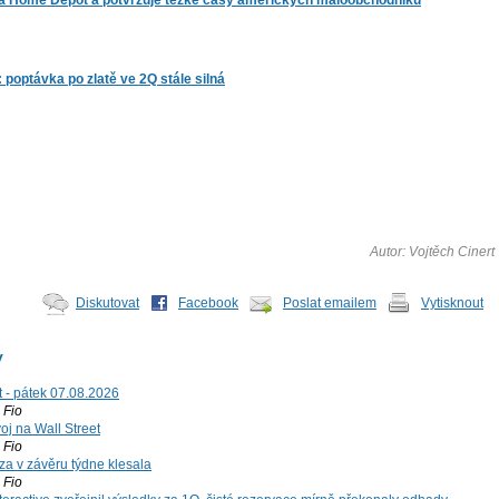
a Home Depot a potvrzuje těžké časy amerických maloobchodníků
: poptávka po zlatě ve 2Q stále silná
Autor: Vojtěch Cinert
Diskutovat
Facebook
Poslat emailem
Vytisknout
y
t - pátek 07.08.2026
Fio
voj na Wall Street
Fio
za v závěru týdne klesala
Fio