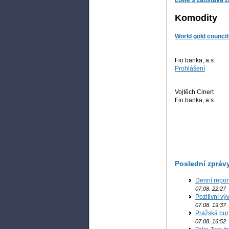
Lowe's zaostává z
Komodity
World gold council
Fio banka, a.s.
Prohlášení
Vojtěch Cinert
Fio banka, a.s.
Poslední zpráv
Denní repor
07.08. 22:27
Pozitivní vý
07.08. 19:37
Pražská bur
07.08. 16:52