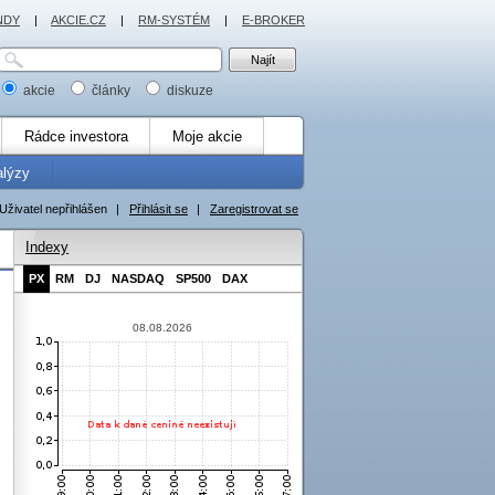
NDY
|
AKCIE.CZ
|
RM-SYSTÉM
|
E-BROKER
akcie
články
diskuze
Rádce investora
Moje akcie
alýzy
Uživatel nepřihlášen
|
Přihlásit se
|
Zaregistrovat se
Indexy
PX
RM
DJ
NASDAQ
SP500
DAX
08.08.2026