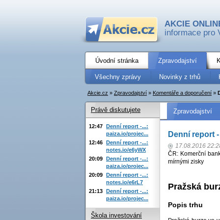
AKCIE ONLIN
informace pro 
Úvodní stránka
Zpravodajství
K
Všechny zprávy
Novinky z trhů
Akcie.cz
»
Zpravodajství
»
Komentáře a doporučení
»
Právě diskutujete
Zpravodajství
12:47
Denní report -...:
Denní report -
paiza.io/projec...
12:46
Denní report -...:
17.08.2016 22:2
notes.io/e6yWX
ČR: Komerční bank
20:09
Denní report -...:
mírnými zisky
paiza.io/projec...
20:09
Denní report -...:
notes.io/e6rL7
Pražská bur
21:13
Denní report -...:
paiza.io/projec...
Popis trhu
Škola investování