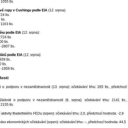
1055 tis.
é ropy v Cushingu podle EIA
(12. srpna):
24 tis.
tis.
1163 tis.
nu podle EIA
(12. srpna):
724 tis.
0 tis.
-2807 tis.
látů podle EIA
(12. srpna):
39 tis.
 tis.
-1959 tis.
osti
 o podporu v nezaměstnanosti (13. srpna): očekávání trhu: 265 tis., předchozí
 žádosti o podporu v nezaměstnanosti (6. srpna): očekávání trhu: 2141 tis.,
2155 tis.
 aktivity filadelfského FEDu (srpen): očekávání trhu: 2,0, předchozí hodnota: -2,9
dex ekonomických očekávání (srpen): očekávání trhu: --, předchozí hodnota: 44,5