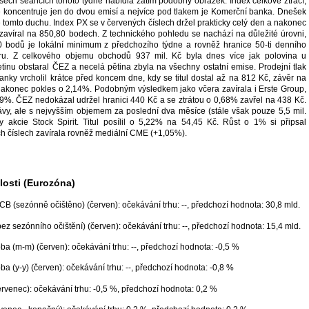
šech seancích tohoto týdne nabídla zatím podobný obrázek. Index celkově ztrácí,
 koncentruje jen do dvou emisí a nejvíce pod tlakem je Komerční banka. Dnešek
 tomto duchu. Index PX se v červených číslech držel prakticky celý den a nakonec
 zavíral na 850,80 bodech. Z technického pohledu se nachází na důležité úrovni,
0 bodů je lokální minimum z předchozího týdne a rovněž hranice 50-ti denního
ru. Z celkového objemu obchodů 937 mil. Kč byla dnes více jak polovina u
etinu obstaral ČEZ a necelá pětina zbyla na všechny ostatní emise. Prodejní tlak
nky vrcholil krátce před koncem dne, kdy se titul dostal až na 812 Kč, závěr na
akonec pokles o 2,14%. Podobným výsledkem jako včera zavírala i Erste Group,
,49%. ČEZ nedokázal udržel hranici 440 Kč a se ztrátou o 0,68% zavřel na 438 Kč.
ávy, ale s nejvyšším objemem za poslední dva měsíce (stále však pouze 5,5 mil.
tly akcie Stock Spirit. Titul posílil o 5,22% na 54,45 Kč. Růst o 1% si připsal
ch číslech zavírala rovněž mediální CME (+1,05%).
osti (Eurozóna)
B (sezónně očištěno) (červen): očekávání trhu: --, předchozí hodnota: 30,8 mld.
ez sezónního očištění) (červen): očekávání trhu: --, předchozí hodnota: 15,4 mld.
ba (m-m) (červen): očekávání trhu: --, předchozí hodnota: -0,5 %
ba (y-y) (červen): očekávání trhu: --, předchozí hodnota: -0,8 %
rvenec): očekávání trhu: -0,5 %, předchozí hodnota: 0,2 %