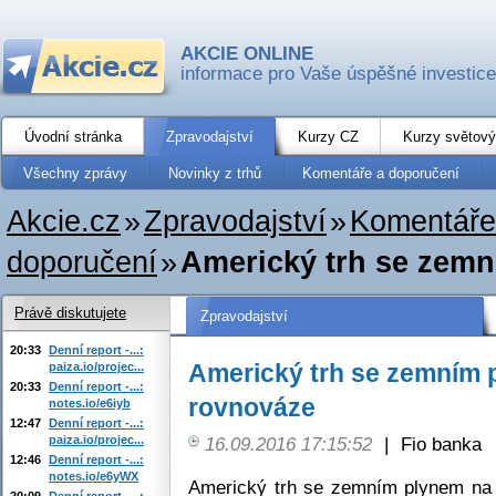
AKCIE ONLINE
informace pro Vaše úspěšné investice
Úvodní stránka
Zpravodajství
Kurzy CZ
Kurzy světový
Všechny zprávy
Novinky z trhů
Komentáře a doporučení
Akcie.cz
»
Zpravodajství
»
Komentáře
doporučení
»
Americký trh se zemn
Právě diskutujete
Zpravodajství
20:33
Denní report -...:
Americký trh se zemním p
paiza.io/projec...
20:33
Denní report -...:
rovnováze
notes.io/e6iyb
12:47
Denní report -...:
paiza.io/projec...
16.09.2016 17:15:52
|
Fio banka
12:46
Denní report -...:
notes.io/e6yWX
Americký trh se zemním plynem na 
20:09
Denní report -...: