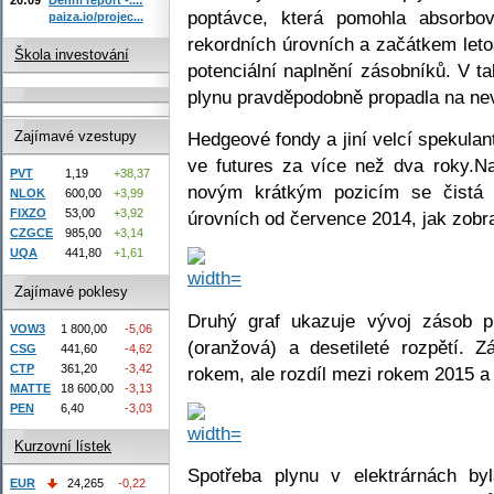
poptávce, která pomohla absorbo
paiza.io/projec...
rekordních úrovních a začátkem leto
Škola investování
potenciální naplnění zásobníků. V 
plynu pravděpodobně propadla na ne
Hedgeové fondy a jiní velcí spekulant
Zajímavé vzestupy
ve futures za více než dva roky.
PVT
1,19
+38,37
novým krátkým pozicím se čistá 
NLOK
600,00
+3,99
FIXZO
53,00
+3,92
úrovních od července 2014, jak zobra
CZGCE
985,00
+3,14
UQA
441,80
+1,61
Zajímavé poklesy
Druhý graf ukazuje vývoj zásob p
VOW3
1 800,00
-5,06
(oranžová) a desetileté rozpětí. 
CSG
441,60
-4,62
CTP
361,20
-3,42
rokem, ale rozdíl mezi rokem 2015 a 
MATTE
18 600,00
-3,13
PEN
6,40
-3,03
Kurzovní lístek
Spotřeba plynu v elektrárnách by
EUR
24,265
-0,22