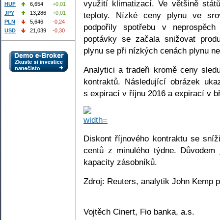
využití klimatizací. Ve většině st
HUF
6,654
+0,01
JPY
13,286
+0,01
teploty. Nízké ceny plynu ve sr
PLN
5,646
-0,24
podpořily spotřebu v neprospěch
USD
21,039
-0,30
poptávky se začala snižovat prod
plynu se při nízkých cenách plynu ne
Analytici a tradeři kromě ceny sledu
kontraktů. Následující obrázek uka
s expirací v říjnu 2016 a expirací v 
Diskont říjnového kontraktu se sní
centů z minulého týdne. Důvodem 
kapacity zásobníků.
Zdroj: Reuters, analytik John Kemp p
Vojtěch Cinert, Fio banka, a.s.