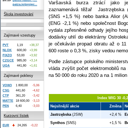
Varšavská burza ztrácí jako j
paiza.io/projec...
zaznamenává těžař Jastrzębska 
Škola investování
(SNS +1,5 %) nebo banka Alior (A
(ENG -2,1 %) nebo společnost Bog
vydala zpřesněné odhady jejího hosp
Zajímavé vzestupy
dodávky uhlí do elektrárny Ostrolek
je očekáván propad obratu až o 1
PVT
1,19
+38,37
600 roste o 0,3 %, zisky vedou nemov
NLOK
600,00
+3,99
FIXZO
53,00
+3,92
Podle zástupce polského ministerst
CZGCE
985,00
+3,14
UQA
441,80
+1,61
vláda zvýšit počet elektromobilů na
na 50 000 do roku 2020 a na 1 milion
Zajímavé poklesy
VOW3
1 800,00
-5,06
CSG
441,60
-4,62
CTP
361,20
-3,42
Index WIG 30 -0,
MATTE
18 600,00
-3,13
Nejsilnější akcie
Změna
N
PEN
6,40
-3,03
Jastrzębska
(JSW)
+2,4 %
E
Kurzovní lístek
Synthos
(SNS)
+1,5 %
B
EUR
24,265
-0,22