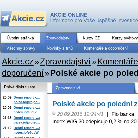
AKCIE ONLINE
informace pro Vaše úspěšné investice
Úvodní stránka
Zpravodajství
Kurzy CZ
Kurzy světový
Všechny zprávy
Novinky z trhů
Komentáře a doporučení
Akcie.cz
»
Zpravodajství
»
Komentáře
doporučení
»
Polské akcie po poled
Právě diskutujete
Zpravodajství
20:09
Denní report -...:
Polské akcie po poledni z
paiza.io/projec...
20:09
Denní report -...:
notes.io/e6rL7
20.09.2016 12:24:41
|
Fio banka
21:13
Denní report -...:
Index WIG 30 odepisuje 0,2 % na 201
paiza.io/projec...
21:12
Denní report -...:
notes.io/e6qyW
20:15
Denní report -...: