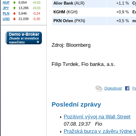
HUF
6,654
+0,01
Alior Bank
(ALR)
+1,1 %
C
JPY
13,286
+0,01
KGHM
(KGH)
+0,9 %
E
PLN
5,646
-0,24
USD
21,039
-0,30
PKN Orlen
(PKN)
+0,5 %
m
Zdroj: Bloomberg
Filip Tvrdek, Fio banka, a.s.
Diskutovat
F
Poslední zprávy
Pozitivní vývoj na Wall Street
Fio
07.08. 19:37
Pražská burza v závěru týdne k