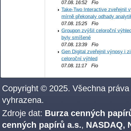
Fio
07.08. 16:52
Take-Two Interactive zveřejnil 
mírně překonaly odhady analyti
Fio
07.08. 15:25
Groupon zvýšil celoroční výhl
byly smíšené
Fio
07.08. 13:39
Gen Digital zveřejnil výnosy i 
celoroční výhled
Fio
07.08. 11:17
Copyright © 2025. Všechna práva
vyhrazena.
Zdroje dat:
Burza cenných papírů
cenných papírů a.s.
,
NASDAQ, N